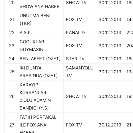
20
SHOW TV
30.12.2013
18:
SHOW ANA HABER
UNUTMA BENI
21
FOX TV
30.12.2013
14
(TKR)
22
A.S.K.
KANAL D
30.12.2013
22
COCUKLAR
23
FOX TV
30.12.2013
20
DUYMASIN
24
BENI AFFET (OZET)
STAR TV
30.12.2013
16
IKI DUNYA
SAMANYOLU
25
30.12.2013
19
ARASINDA (OZET)
TV
KARAYIP
KORSANLARI
26
SHOW TV
30.12.2013
19
2:OLU ADAMIN
SANDIGI (Y.S)
FATIH PORTAKAL
27
ILE FOX ANA
FOX TV
30.12.2013
21
HABER