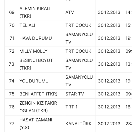
ALEMIN KIRALI
69
ATV
30.12.2013
14
(TKR)
70
TEL ALI
TRT COCUK
30.12.2013
15
SAMANYOLU
71
HAVA DURUMU
30.12.2013
19:
TV
72
MILLY MOLLY
TRT COCUK
30.12.2013
09
BESINCI BOYUT
SAMANYOLU
73
30.12.2013
13
(TKR)
TV
SAMANYOLU
74
YOL DURUMU
30.12.2013
19
TV
75
BENI AFFET (TKR)
STAR TV
30.12.2013
09
ZENGIN KIZ FAKIR
76
TRT 1
30.12.2013
16
OGLAN (TKR)
HASAT ZAMANI
77
KANALTÜRK
30.12.2013
23
(Y.S)