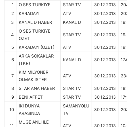
1
O SES TURKIYE
STAR TV
30.12.2013
20
2
KARADAYI
ATV
30.12.2013
20
3
KANAL D HABER
KANAL D
30.12.2013
19
O SES TURKIYE
4
STAR TV
30.12.2013
19
OZET
5
KARADAYI (OZET)
ATV
30.12.2013
19
ARKA SOKAKLAR
6
KANAL D
30.12.2013
17
(TKR)
KIM MILYONER
7
ATV
30.12.2013
23
OLMAK ISTER
8
STAR ANA HABER
STAR TV
30.12.2013
18
9
BENI AFFET
STAR TV
30.12.2013
17:
IKI DUNYA
SAMANYOLU
10
30.12.2013
20
ARASINDA
TV
MUGE ANLI ILE
11
ATV
30.12.2013
10: