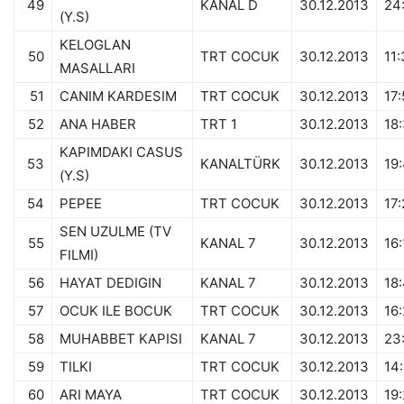
49
KANAL D
30.12.2013
24
(Y.S)
KELOGLAN
50
TRT COCUK
30.12.2013
11
MASALLARI
51
CANIM KARDESIM
TRT COCUK
30.12.2013
17:
52
ANA HABER
TRT 1
30.12.2013
18
KAPIMDAKI CASUS
53
KANALTÜRK
30.12.2013
19
(Y.S)
54
PEPEE
TRT COCUK
30.12.2013
17
SEN UZULME (TV
55
KANAL 7
30.12.2013
16:
FILMI)
56
HAYAT DEDIGIN
KANAL 7
30.12.2013
18
57
OCUK ILE BOCUK
TRT COCUK
30.12.2013
16
58
MUHABBET KAPISI
KANAL 7
30.12.2013
23
59
TILKI
TRT COCUK
30.12.2013
14
60
ARI MAYA
TRT COCUK
30.12.2013
19