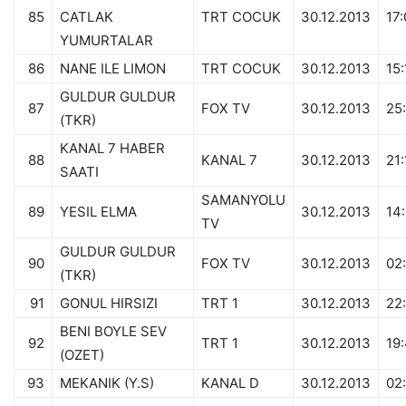
85
CATLAK
TRT COCUK
30.12.2013
17:
YUMURTALAR
86
NANE ILE LIMON
TRT COCUK
30.12.2013
15:
GULDUR GULDUR
87
FOX TV
30.12.2013
25
(TKR)
KANAL 7 HABER
88
KANAL 7
30.12.2013
21:
SAATI
SAMANYOLU
89
YESIL ELMA
30.12.2013
14
TV
GULDUR GULDUR
90
FOX TV
30.12.2013
02
(TKR)
91
GONUL HIRSIZI
TRT 1
30.12.2013
22
BENI BOYLE SEV
92
TRT 1
30.12.2013
19
(OZET)
93
MEKANIK (Y.S)
KANAL D
30.12.2013
02