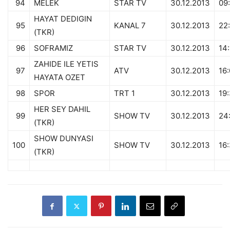
94
MELEK
STAR TV
30.12.2013
09
HAYAT DEDIGIN
95
KANAL 7
30.12.2013
22
(TKR)
96
SOFRAMIZ
STAR TV
30.12.2013
14
ZAHIDE ILE YETIS
97
ATV
30.12.2013
16
HAYATA OZET
98
SPOR
TRT 1
30.12.2013
19
HER SEY DAHIL
99
SHOW TV
30.12.2013
24
(TKR)
SHOW DUNYASI
100
SHOW TV
30.12.2013
16
(TKR)