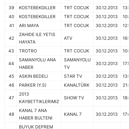
39
KOSTEBEKGILLER
TRT COCUK
30.12.2013
13
40
KOSTEBEKGILLER
TRT COCUK
30.12.2013
10
41
ARI MAYA
TRT COCUK
30.12.2013
12:
ZAHIDE ILE YETIS
42
ATV
30.12.2013
16:
HAYATA
43
TROTRO
TRT COCUK
30.12.2013
10
SAMANYOLU ANA
SAMANYOLU
44
30.12.2013
17:
HABER
TV
45
ASKIN BEDELI
STAR TV
30.12.2013
13
46
PARKER (Y.S)
KANALTÜRK
30.12.2013
21
2013
47
SHOW TV
30.12.2013
18
KAYBETTIKLERIMIZ
KANAL 7 ANA
48
KANAL 7
30.12.2013
17:
HABER BULTENI
BUYUK DEPREM