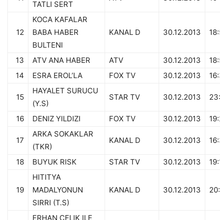
TATLI SERT
KOCA KAFALAR
12
BABA HABER
KANAL D
30.12.2013
18
BULTENI
13
ATV ANA HABER
ATV
30.12.2013
18
14
ESRA EROL’LA
FOX TV
30.12.2013
16:
HAYALET SURUCU
15
STAR TV
30.12.2013
23
(Y.S)
16
DENIZ YILDIZI
FOX TV
30.12.2013
19
ARKA SOKAKLAR
17
KANAL D
30.12.2013
16
(TKR)
18
BUYUK RISK
STAR TV
30.12.2013
19:
HITITYA
19
MADALYONUN
KANAL D
30.12.2013
20
SIRRI (T.S)
ERHAN CELIK ILE