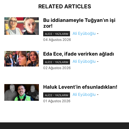
RELATED ARTICLES
Bu iddianameyle Tuğyan’ın işi
zor!
Ali Eyüboğlu
-
ALİCE - YAZILARIM
04 Ağustos 2026
Eda Ece, ifade verirken ağladı
Ali Eyüboğlu
-
ALİCE - YAZILARIM
02 Ağustos 2026
Haluk Levent’in efsunladıkları!
Ali Eyüboğlu
-
ALİCE - YAZILARIM
01 Ağustos 2026