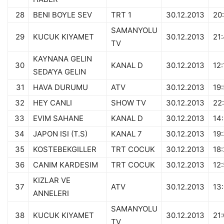
28
BENI BOYLE SEV
TRT 1
30.12.2013
20
SAMANYOLU
29
KUCUK KIYAMET
30.12.2013
21
TV
KAYNANA GELIN
30
KANAL D
30.12.2013
12
SEDA’YA GELIN
31
HAVA DURUMU
ATV
30.12.2013
19
32
HEY CANLI
SHOW TV
30.12.2013
22
33
EVIM SAHANE
KANAL D
30.12.2013
14
34
JAPON ISI (T.S)
KANAL 7
30.12.2013
19
35
KOSTEBEKGILLER
TRT COCUK
30.12.2013
18
36
CANIM KARDESIM
TRT COCUK
30.12.2013
12:
KIZLAR VE
37
ATV
30.12.2013
13
ANNELERI
SAMANYOLU
38
KUCUK KIYAMET
30.12.2013
21
TV