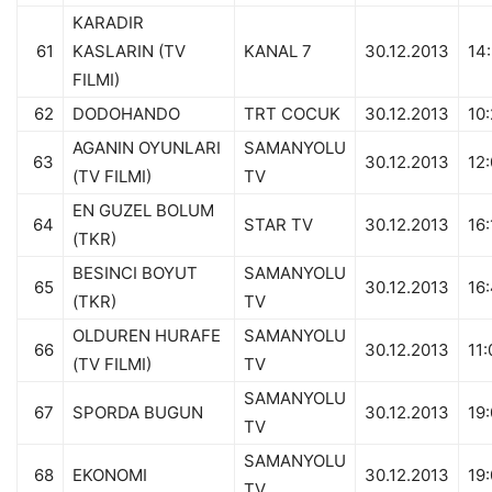
KARADIR
61
KASLARIN (TV
KANAL 7
30.12.2013
14
FILMI)
62
DODOHANDO
TRT COCUK
30.12.2013
10
AGANIN OYUNLARI
SAMANYOLU
63
30.12.2013
12:
(TV FILMI)
TV
EN GUZEL BOLUM
64
STAR TV
30.12.2013
16
(TKR)
BESINCI BOYUT
SAMANYOLU
65
30.12.2013
16
(TKR)
TV
OLDUREN HURAFE
SAMANYOLU
66
30.12.2013
11
(TV FILMI)
TV
SAMANYOLU
67
SPORDA BUGUN
30.12.2013
19:
TV
SAMANYOLU
68
EKONOMI
30.12.2013
19
TV