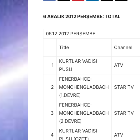
6 ARALIK 2012 PERŞEMBE: TOTAL
06.12.2012 PERŞEMBE
Title
Channel
KURTLAR VADISI
1
ATV
PUSU
FENERBAHCE-
2
MONCHENGLADBACH
STAR TV
(1.DEVRE)
FENERBAHCE-
3
MONCHENGLADBACH
STAR TV
(2.DEVRE)
KURTLAR VADISI
4
ATV
PUSU (OZET)