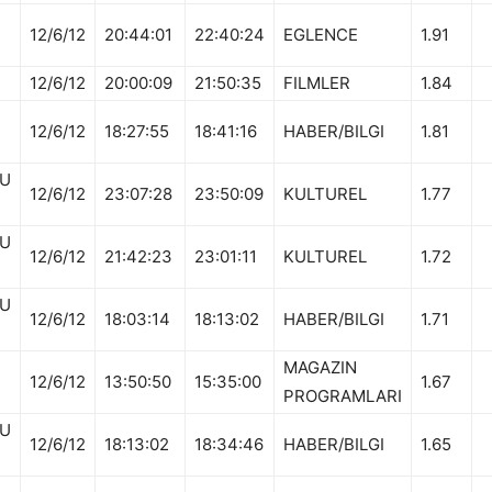
12/6/12
20:44:01
22:40:24
EGLENCE
1.91
12/6/12
20:00:09
21:50:35
FILMLER
1.84
12/6/12
18:27:55
18:41:16
HABER/BILGI
1.81
U
12/6/12
23:07:28
23:50:09
KULTUREL
1.77
U
12/6/12
21:42:23
23:01:11
KULTUREL
1.72
U
12/6/12
18:03:14
18:13:02
HABER/BILGI
1.71
MAGAZIN
12/6/12
13:50:50
15:35:00
1.67
PROGRAMLARI
U
12/6/12
18:13:02
18:34:46
HABER/BILGI
1.65