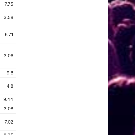
7.75
3.58
6.71
3.06
9.8
4.8
9.44
3.08
7.02