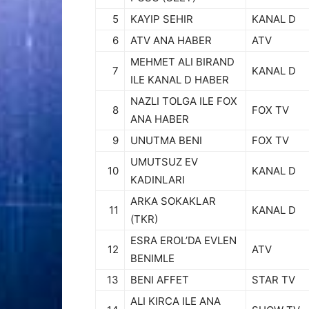
5
KAYIP SEHIR
KANAL D
6
ATV ANA HABER
ATV
MEHMET ALI BIRAND
7
KANAL D
ILE KANAL D HABER
NAZLI TOLGA ILE FOX
8
FOX TV
ANA HABER
9
UNUTMA BENI
FOX TV
UMUTSUZ EV
10
KANAL D
KADINLARI
ARKA SOKAKLAR
11
KANAL D
(TKR)
ESRA EROL’DA EVLEN
12
ATV
BENIMLE
13
BENI AFFET
STAR TV
ALI KIRCA ILE ANA