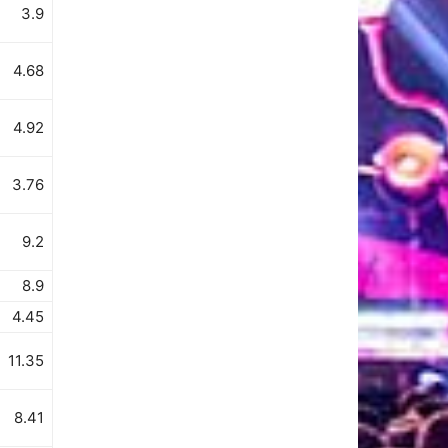
3.9
4.68
4.92
3.76
9.2
8.9
4.45
11.35
8.41