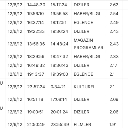
12/6/12
14:48:30
15:17:24
DIZILER
2.62
12/6/12
19:56:10
19:56:58
HABER/BILGI
2.54
12/6/12
16:37:14
18:12:51
EGLENCE
2.49
12/6/12
19:22:33
19:36:24
DIZILER
2.43
MAGAZIN
12/6/12
13:56:36
14:48:24
2.43
PROGRAMLARI
12/6/12
18:29:56
18:47:32
HABER/BILGI
2.33
12/6/12
16:49:32
18:36:43
DIZILER
2.17
12/6/12
19:13:37
19:39:00
EGLENCE
2.1
U
12/6/12
23:57:24
0:34:21
KULTUREL
2.1
12/6/12
16:51:18
17:08:14
DIZILER
2.09
U
12/6/12
19:00:51
20:01:24
DIZILER
2.06
12/6/12
21:50:49
23:55:49
FILMLER
1.91