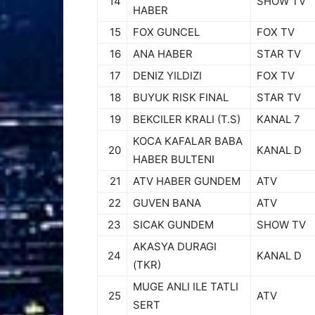
14
SHOW TV
HABER
15
FOX GUNCEL
FOX TV
16
ANA HABER
STAR TV
17
DENIZ YILDIZI
FOX TV
18
BUYUK RISK FINAL
STAR TV
19
BEKCILER KRALI (T.S)
KANAL 7
KOCA KAFALAR BABA
20
KANAL D
HABER BULTENI
21
ATV HABER GUNDEM
ATV
22
GUVEN BANA
ATV
23
SICAK GUNDEM
SHOW TV
AKASYA DURAGI
24
KANAL D
(TKR)
MUGE ANLI ILE TATLI
25
ATV
SERT