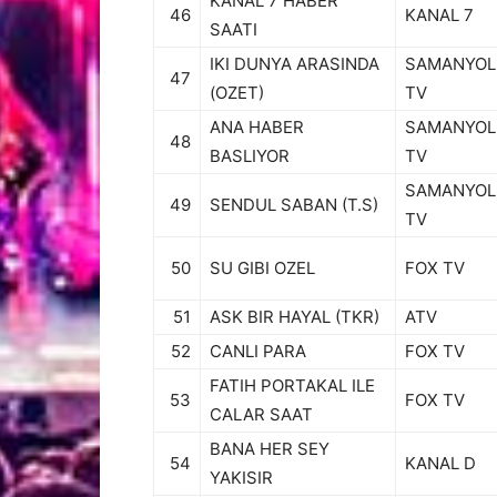
KANAL 7 HABER
46
KANAL 7
SAATI
IKI DUNYA ARASINDA
SAMANYOL
47
(OZET)
TV
ANA HABER
SAMANYOL
48
BASLIYOR
TV
SAMANYOL
49
SENDUL SABAN (T.S)
TV
50
SU GIBI OZEL
FOX TV
51
ASK BIR HAYAL (TKR)
ATV
52
CANLI PARA
FOX TV
FATIH PORTAKAL ILE
53
FOX TV
CALAR SAAT
BANA HER SEY
54
KANAL D
YAKISIR