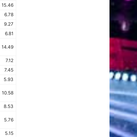
15.46
6.78
9.27
6.81
14.49
7.12
7.45
5.93
10.58
8.53
5.76
5.15