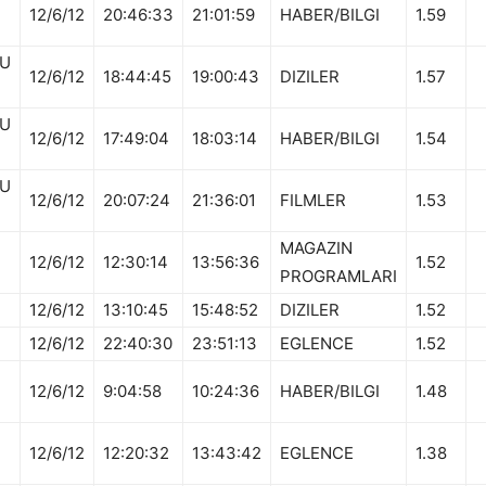
12/6/12
20:46:33
21:01:59
HABER/BILGI
1.59
U
12/6/12
18:44:45
19:00:43
DIZILER
1.57
U
12/6/12
17:49:04
18:03:14
HABER/BILGI
1.54
U
12/6/12
20:07:24
21:36:01
FILMLER
1.53
MAGAZIN
12/6/12
12:30:14
13:56:36
1.52
PROGRAMLARI
12/6/12
13:10:45
15:48:52
DIZILER
1.52
12/6/12
22:40:30
23:51:13
EGLENCE
1.52
12/6/12
9:04:58
10:24:36
HABER/BILGI
1.48
12/6/12
12:20:32
13:43:42
EGLENCE
1.38