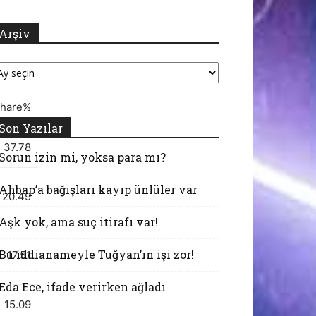
Arşiv
şiv
hare%
Son Yazılar
37.78
Sorun izin mi, yoksa para mı?
Ahbap’a bağışları kayıp ünlüler var
20.49
Aşk yok, ama suç itirafı var!
Bu iddianameyle Tuğyan’ın işi zor!
17.51
Eda Ece, ifade verirken ağladı
15.09