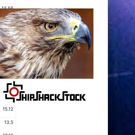
13.56
13.26
12.87
13.29
22.4
12.47
14.27
15.12
13.5