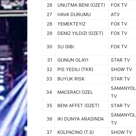
26
UNUTMA BENI (OZET)
FOX TV
27
HAVA DURUMU
ATV
28
YEMEKTEYIZ
FOX TV
29
DENIZ YILDIZI (OZET)
FOX TV
30
SU GIBI
FOX TV
31
GUNUN OLAYI
STAR TV
32
PIS YEDILI (TKR)
SHOW TV
33
BUYUK RISK
STAR TV
SAMANYOL
34
MACERACI OZEL
TV
35
BENI AFFET (OZET)
STAR TV
SAMANYOL
36
IKI DUNYA ARASINDA
TV
37
KOLPACINO (T.S)
SHOW TV