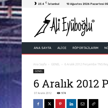
C
23.4
İstanbul
10 Ağustos 2026 Pazartesi 05
ANA SAYFA
ALİCE
RÖPORTAJLARIM
N
Ana Sayfa
GENEL
6 Aralık 2012 Perşembe TNS Rey
GENEL
6 Aralık 2012
07 Aralık 2012
974