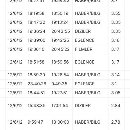
12/6/12
19:27:51
19:54:43
HABER/BILGI
3.7
12/6/12
18:19:58
18:50:19
HABER/BILGI
3.55
12/6/12
18:47:32
19:13:24
HABER/BILGI
3.35
12/6/12
19:36:24
20:43:55
DIZILER
3.35
12/6/12
19:39:00
19:42:25
EGLENCE
3.18
12/6/12
19:06:10
20:45:22
FILMLER
3.17
12/6/12
18:51:58
18:59:56
EGLENCE
3.17
12/6/12
18:59:20
19:26:54
HABER/BILGI
3.14
12/6/12
23:40:26
0:49:35
EGLENCE
3.1
12/6/12
18:44:51
19:27:51
HABER/BILGI
3.05
12/6/12
15:48:35
17:01:54
DIZILER
2.84
12/6/12
9:59:47
13:00:00
HABER/BILGI
2.78