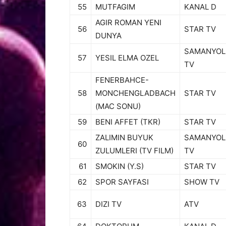
55
MUTFAGIM
KANAL D
AGIR ROMAN YENI
56
STAR TV
DUNYA
SAMANYOL
57
YESIL ELMA OZEL
TV
FENERBAHCE-
58
MONCHENGLADBACH
STAR TV
(MAC SONU)
59
BENI AFFET (TKR)
STAR TV
ZALIMIN BUYUK
SAMANYOL
60
ZULUMLERI (TV FILM)
TV
61
SMOKIN (Y.S)
STAR TV
62
SPOR SAYFASI
SHOW TV
63
DIZI TV
ATV