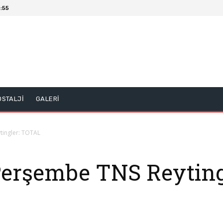
:55
OSTALJİ
GALERİ
tingler: TOTAL
 Perşembe TNS Reytin