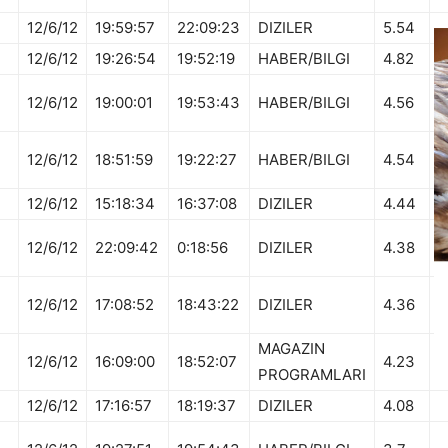
12/6/12
19:59:57
22:09:23
DIZILER
5.54
12/6/12
19:26:54
19:52:19
HABER/BILGI
4.82
12/6/12
19:00:01
19:53:43
HABER/BILGI
4.56
12/6/12
18:51:59
19:22:27
HABER/BILGI
4.54
12/6/12
15:18:34
16:37:08
DIZILER
4.44
12/6/12
22:09:42
0:18:56
DIZILER
4.38
12/6/12
17:08:52
18:43:22
DIZILER
4.36
MAGAZIN
12/6/12
16:09:00
18:52:07
4.23
PROGRAMLARI
12/6/12
17:16:57
18:19:37
DIZILER
4.08