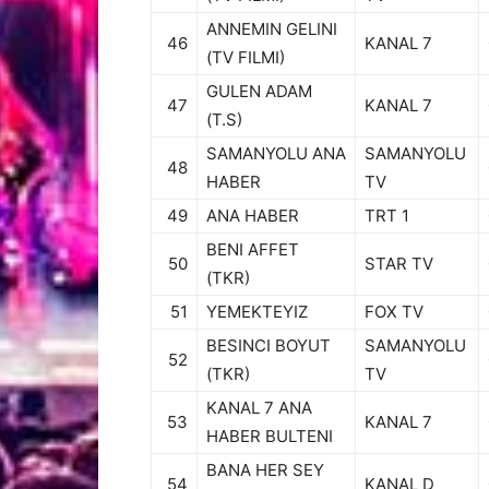
ANNEMIN GELINI
46
KANAL 7
(TV FILMI)
GULEN ADAM
47
KANAL 7
(T.S)
SAMANYOLU ANA
SAMANYOLU
48
HABER
TV
49
ANA HABER
TRT 1
BENI AFFET
50
STAR TV
(TKR)
51
YEMEKTEYIZ
FOX TV
BESINCI BOYUT
SAMANYOLU
52
(TKR)
TV
KANAL 7 ANA
53
KANAL 7
HABER BULTENI
BANA HER SEY
54
KANAL D