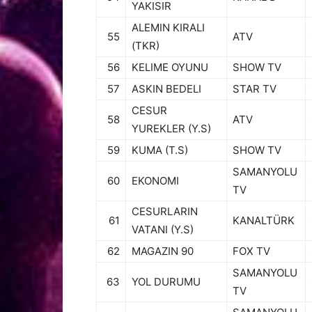
YAKISIR
ALEMIN KIRALI
55
ATV
(TKR)
56
KELIME OYUNU
SHOW TV
57
ASKIN BEDELI
STAR TV
CESUR
58
ATV
YUREKLER (Y.S)
59
KUMA (T.S)
SHOW TV
SAMANYOLU
60
EKONOMI
TV
CESURLARIN
61
KANALTÜRK
VATANI (Y.S)
62
MAGAZIN 90
FOX TV
SAMANYOLU
63
YOL DURUMU
TV