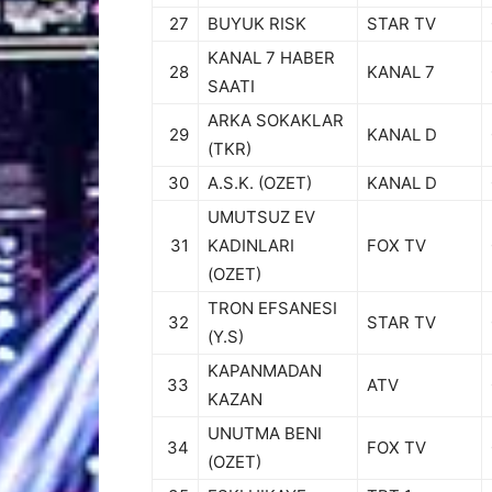
27
BUYUK RISK
STAR TV
KANAL 7 HABER
28
KANAL 7
SAATI
ARKA SOKAKLAR
29
KANAL D
(TKR)
30
A.S.K. (OZET)
KANAL D
UMUTSUZ EV
31
KADINLARI
FOX TV
(OZET)
TRON EFSANESI
32
STAR TV
(Y.S)
KAPANMADAN
33
ATV
KAZAN
UNUTMA BENI
34
FOX TV
(OZET)