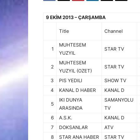
9 EKİM 2013 – ÇARŞAMBA
Title
Channel
MUHTESEM
1
STAR TV
YUZYIL
MUHTESEM
2
STAR TV
YUZYIL (OZET)
3
PIS YEDILI
SHOW TV
4
KANAL D HABER
KANAL D
IKI DUNYA
SAMANYOLU
5
ARASINDA
TV
6
A.S.K.
KANAL D
7
DOKSANLAR
ATV
8
STAR ANA HABER
STAR TV