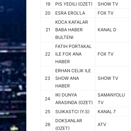
19
PIS YEDILI (OZET)
SHOW TV
20
ESRA EROL’LA
FOX TV
KOCA KAFALAR
21
BABA HABER
KANAL D
BULTENI
FATIH PORTAKAL
22
ILE FOX ANA
FOX TV
HABER
ERHAN CELIK ILE
23
SHOW ANA
SHOW TV
HABER
IKI DUNYA
SAMANYOLU
24
ARASINDA (OZET)
TV
25
SUIKASTCI (Y.S)
KANAL 7
DOKSANLAR
26
ATV
(OZET)