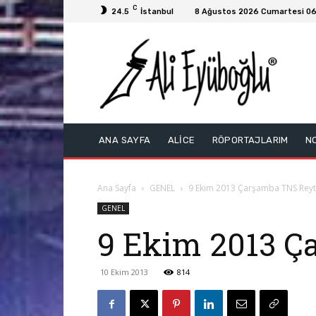
C
24.5
İstanbul
8 Ağustos 2026 Cumartesi 06
ANA SAYFA
ALİCE
RÖPORTAJLARIM
N
Ana Sayfa
GENEL
9 Ekim 2013 Çarşamba TNS Reyti
GENEL
9 Ekim 2013 Ç
10 Ekim 2013
814