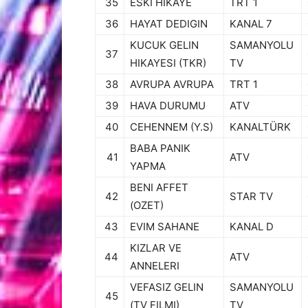
35
ESKI HIKAYE
TRT 1
36
HAYAT DEDIGIN
KANAL 7
KUCUK GELIN
SAMANYOLU
37
HIKAYESI (TKR)
TV
38
AVRUPA AVRUPA
TRT 1
39
HAVA DURUMU
ATV
40
CEHENNEM (Y.S)
KANALTÜRK
BABA PANIK
41
ATV
YAPMA
BENI AFFET
42
STAR TV
(OZET)
43
EVIM SAHANE
KANAL D
KIZLAR VE
44
ATV
ANNELERI
VEFASIZ GELIN
SAMANYOLU
45
(TV FILMI)
TV