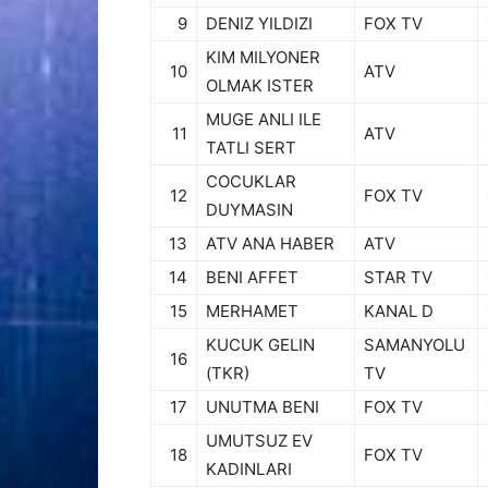
9
DENIZ YILDIZI
FOX TV
KIM MILYONER
10
ATV
OLMAK ISTER
MUGE ANLI ILE
11
ATV
TATLI SERT
COCUKLAR
12
FOX TV
DUYMASIN
13
ATV ANA HABER
ATV
14
BENI AFFET
STAR TV
15
MERHAMET
KANAL D
KUCUK GELIN
SAMANYOLU
16
(TKR)
TV
17
UNUTMA BENI
FOX TV
UMUTSUZ EV
18
FOX TV
KADINLARI