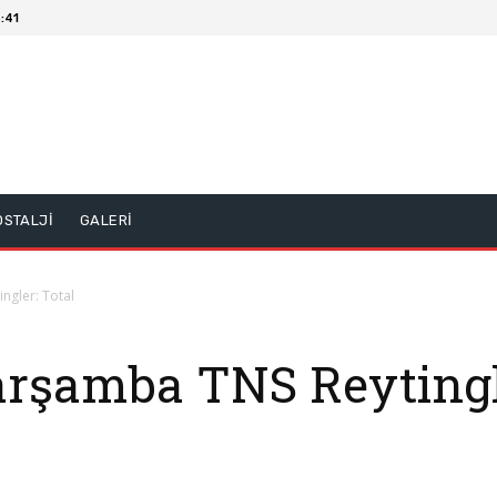
:41
OSTALJİ
GALERİ
ngler: Total
arşamba TNS Reytingle