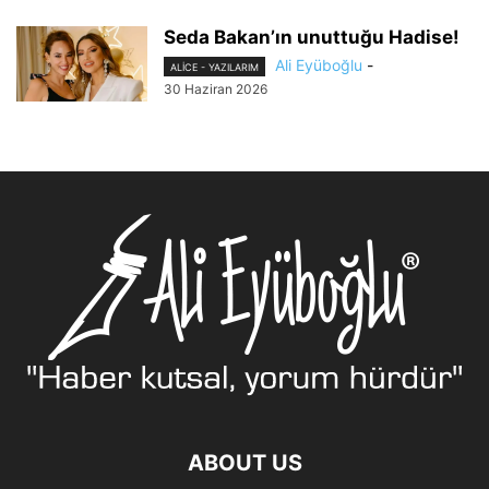
Seda Bakan’ın unuttuğu Hadise!
Ali Eyüboğlu
-
ALİCE - YAZILARIM
30 Haziran 2026
ABOUT US