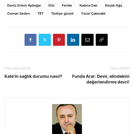
Deniz Ertem Aydoğar
Dizi
Feride
Kadına Dair
Küçük Ağa
Osman Seden
TRT
Türkiye güzeli
Yücel Çakmaklı
Previous article
Next article
Kate’in sağlık durumu nasıl?
Funda Arar: Devir, elindekini
değerlendirme devri!