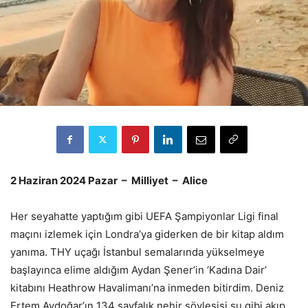
2 Haziran 2024 Pazar – Milliyet – Alice
Her seyahatte yaptığım gibi UEFA Şampiyonlar Ligi final
maçını izlemek için Londra’ya giderken de bir kitap aldım
yanıma. THY uçağı İstanbul semalarında yükselmeye
başlayınca elime aldığım Aydan Şener’in ‘Kadına Dair’
kitabını Heathrow Havalimanı’na inmeden bitirdim. Deniz
Ertem Aydoğar’ın 134 sayfalık nehir söyleşisi su gibi akıp