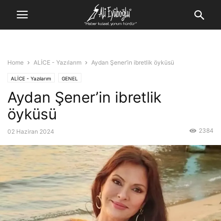
Home
ALİCE - Yazılarım
Aydan Şener’in ibretlik öyküsü
ALİCE - Yazılarım
GENEL
Aydan Şener’in ibretlik
öyküsü
2384
02 Haziran 2024