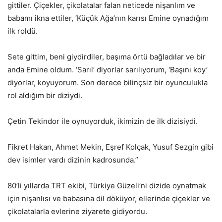
gittiler. Çiçekler, çikolatalar falan neticede nişanlım ve
babamı ikna ettiler, ‘Küçük Ağa’nın karısı Emine oynadığım
ilk roldü.
Sete gittim, beni giydirdiler, başıma örtü bağladılar ve bir
anda Emine oldum. ‘Sarıl’ diyorlar sarılıyorum, ‘Başını koy’
diyorlar, koyuyorum. Son derece bilinçsiz bir oyunculukla
rol aldığım bir diziydi.
Çetin Tekindor ile oynuyorduk, ikimizin de ilk dizisiydi.
Fikret Hakan, Ahmet Mekin, Eşref Kolçak, Yusuf Sezgin gibi
dev isimler vardı dizinin kadrosunda.”
80’li yıllarda TRT ekibi, Türkiye Güzeli’ni dizide oynatmak
için nişanlısı ve babasına dil döküyor, ellerinde çiçekler ve
çikolatalarla evlerine ziyarete gidiyordu.