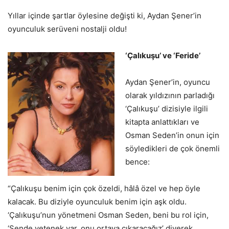
Yıllar içinde şartlar öylesine değişti ki, Aydan Şener’in
oyunculuk serüveni nostalji oldu!
‘Çalıkuşu’ ve ‘Feride’
Aydan Şener’in, oyuncu
olarak yıldızının parladığı
‘Çalıkuşu’ dizisiyle ilgili
kitapta anlattıkları ve
Osman Seden’in onun için
söyledikleri de çok önemli
bence:
“Çalıkuşu benim için çok özeldi, hâlâ özel ve hep öyle
kalacak. Bu diziyle oyunculuk benim için aşk oldu.
‘Çalıkuşu’nun yönetmeni Osman Seden, beni bu rol için,
‘Sende yetenek var, onu ortaya çıkaracağız’ diyerek,