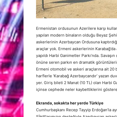
Ermenistan ordusunun Azerilere karşı kulland
yapılan modern binaların olduğu Beyaz Şehi
askerlerinin Azerbaycan Ordusuna kaptırdığı ta
araçlar yok. Ermeni askerlerinin Karabağ’da a
yapıldı Harbi Ganimetler Parkı’nda. Savaşın ç
önüne seren parkın en dramatik görüntülerin
Ermeni otomobil ve askeri araçlarına ait 20 
harflerle ‘Karabağ Azerbaycandır’ yazan duv
yer. Giriş bileti 2 Manat (10 TL) olan Harbi 
içinse cephede neler kaybettiklerini göster
Ekranda, sokakta her yerde Türkiye
Cumhurbaşkanı Recep Tayyip Erdoğan’la ay
SİHA’larımızın desteğiyle Azerbaycan askerl