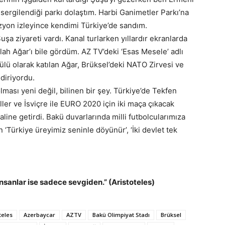
n sergilendiği parkı dolaştım. Harbi Ganimetler Parkı’na
zyon izleyince kendimi Türkiye’de sandım.
şa ziyareti vardı. Kanal turlarken yıllardır ekranlarda
ah Ağar’ı bile gördüm. AZ TV’deki ‘Esas Mesele’ adlı
lü olarak katılan Ağar, Brüksel’deki NATO Zirvesi ve
ndiriyordu.
ması yeni değil, bilinen bir şey. Türkiye’de Tekfen
ller ve İsviçre ile EURO 2020 için iki maça çıkacak
line getirdi. Bakü duvarlarında milli futbolcularımıza
n ‘Türkiye üreyimiz seninle döyünür’, ‘İki devlet tek
insanlar ise sadece sevgiden.” (Aristoteles)
teles
Azerbaycar
AZTV
Bakü Olimpiyat Stadı
Brüksel