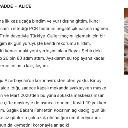
CADDE – ALİCE
ilk kez uçağa bindim ve yurt dışına gittim. İkinci
an’ın istediği PCR testimin negatif çıkmasına rağmen
’nin davetiyle Türkiye-Galler maçını izlemek için bir
iğim ilk gün yürüyüşte kendi rekorumu kırdım.
lü kenarındaki yeni yerleşim alanı Beyaz Şehir’deki
p 26 bin 80 adım attım. Ayaklarım su toplayana kadar
erce insanla karşılaştım.
ğu Azerbaycan’da koronavirüsten ölen yoktu. Bir ay
aldırıldığı, sadece kapalı mekanda ayaktayken maske
ken ve Mart 2020’den bu yana sokakta maskesiz insan
de çifte maskeyle dolaşınca kendimi, Kovid-19 yokken
im. Sağlık Bakanı Fahrettin Koca’nın açıkladığı günlük
kesiz günlerin çok uzak olmadığını umut ediyorum.
n da kıymetini koronayla anladık!