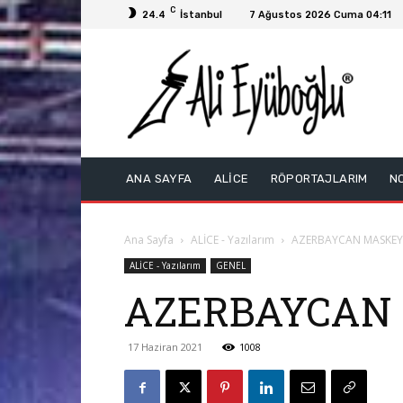
C
24.4
İstanbul
7 Ağustos 2026 Cuma 04:11
ANA SAYFA
ALİCE
RÖPORTAJLARIM
N
Ana Sayfa
ALİCE - Yazılarım
AZERBAYCAN MASKEYİ
ALİCE - Yazılarım
GENEL
AZERBAYCAN 
17 Haziran 2021
1008