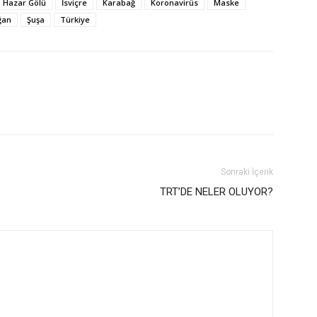
Hazar Gölü
İsviçre
Karabağ
Koronavirüs
Maske
ğan
Şuşa
Türkiye
Sonraki İçerik
TRT’DE NELER OLUYOR?