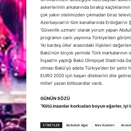
askerlerinin arkalarında bırakıp kaçtıklarını
çok yakın otelimizden çıkmadan biraz televi
Azerbaycan’ın tüm kanallarında Erdoğan’ın Şu
‘Güvenlik uzmanı’ olarak yorum yapan Abdull
programın canlı yayınına Türkiye’den görüntü
‘iki kardeş ülke’ arasındaki ilişkileri değerle
Bakü’nün birçok yerinde Türk markalarının ol
İnşaat’ın yaptığı Bakü Olimpiyat Stadı’nda Ga
olması Bakü’yü adeta Türkiye’den bir şehir ha
EURO 2020 için başarı dileklerini dile getire
millet’ yazan billboardlar vardı.
GÜNÜN SÖZÜ
“Kötü insanlar korkudan boyun eğerler, iyi 
ETİKETLER
Abdullah Ağar
Alev Kuleleri
Aristo