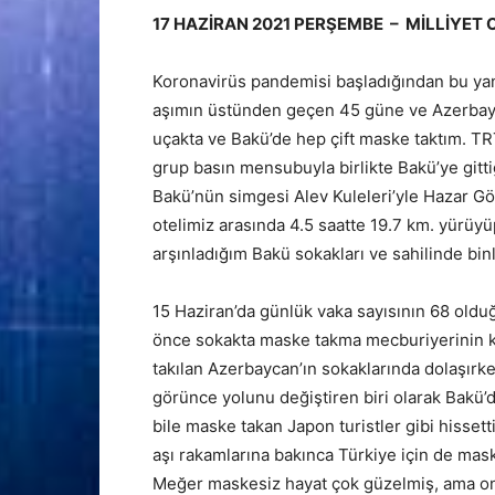
17 HAZİRAN 2021 PERŞEMBE – MİLLİYET 
Koronavirüs pandemisi başladığından bu yana 
aşımın üstünden geçen 45 güne ve Azerbayc
uçakta ve Bakü’de hep çift maske taktım. TRT
grup basın mensubuyla birlikte Bakü’ye gitt
Bakü’nün simgesi Alev Kuleleri’yle Hazar Gö
otelimiz arasında 4.5 saatte 19.7 km. yürüyü
arşınladığım Bakü sokakları ve sahilinde binl
15 Haziran’da günlük vaka sayısının 68 oldu
önce sokakta maske takma mecburiyerinin k
takılan Azerbaycan’ın sokaklarında dolaşır
görünce yolunu değiştiren biri olarak Bakü’
bile maske takan Japon turistler gibi hissett
aşı rakamlarına bakınca Türkiye için de mas
Meğer maskesiz hayat çok güzelmiş, ama onu