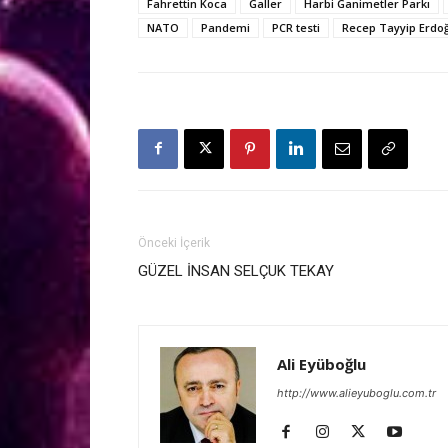
Fahrettin Koca
Galler
Harbi Ganimetler Parkı
NATO
Pandemi
PCR testi
Recep Tayyip Erdo
Önceki İçerik
GÜZEL İNSAN SELÇUK TEKAY
Ali Eyüboğlu
http://www.alieyuboglu.com.tr