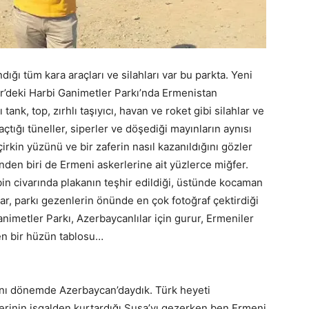
ığı tüm kara araçları ve silahları var bu parkta. Yeni
r’deki Harbi Ganimetler Parkı’nda Ermenistan
nk, top, zırhlı taşıyıcı, havan ve roket gibi silahlar ve
çtığı tüneller, siperler ve döşediği mayınların aynısı
irkin yüzünü ve bir zaferin nasıl kazanıldığını gözler
den biri de Ermeni askerlerine ait yüzlerce miğfer.
bin civarında plakanın teşhir edildiği, üstünde kocaman
ar, parkı gezenlerin önünde en çok fotoğraf çektirdiği
Ganimetler Parkı, Azerbaycanlılar için gurur, Ermeniler
en bir hüzün tablosu…
nı dönemde Azerbaycan’daydık. Türk heyeti
erinin işgalden kurtardığı Şuşa’yı gezerken ben Ermeni