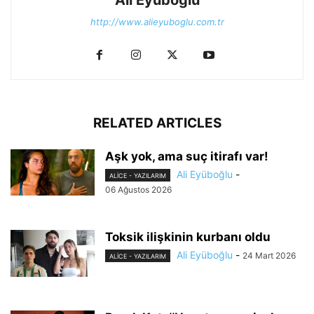
http://www.alieyuboglu.com.tr
RELATED ARTICLES
Aşk yok, ama suç itirafı var!
Ali Eyüboğlu
-
ALİCE - YAZILARIM
06 Ağustos 2026
Toksik ilişkinin kurbanı oldu
Ali Eyüboğlu
-
24 Mart 2026
ALİCE - YAZILARIM