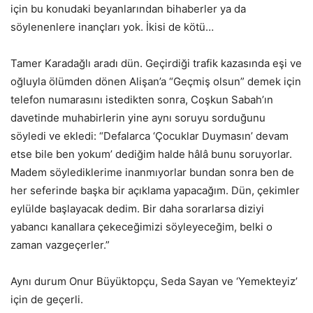
için bu konudaki beyanlarından bihaberler ya da
söylenenlere inançları yok. İkisi de kötü…
Tamer Karadağlı aradı dün. Geçirdiği trafik kazasında eşi ve
oğluyla ölümden dönen Alişan’a “Geçmiş olsun” demek için
telefon numarasını istedikten sonra, Coşkun Sabah’ın
davetinde muhabirlerin yine aynı soruyu sorduğunu
söyledi ve ekledi: “Defalarca ‘Çocuklar Duymasın’ devam
etse bile ben yokum’ dediğim halde hâlâ bunu soruyorlar.
Madem söylediklerime inanmıyorlar bundan sonra ben de
her seferinde başka bir açıklama yapacağım. Dün, çekimler
eylülde başlayacak dedim. Bir daha sorarlarsa diziyi
yabancı kanallara çekeceğimizi söyleyeceğim, belki o
zaman vazgeçerler.”
Aynı durum Onur Büyüktopçu, Seda Sayan ve ‘Yemekteyiz’
için de geçerli.