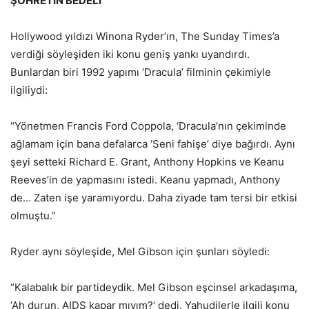
ŞÖHRETİN BEDELİ
Hollywood yıldızı Winona Ryder’ın, The Sunday Times’a
verdiği söyleşiden iki konu geniş yankı uyandırdı.
Bunlardan biri 1992 yapımı ‘Dracula’ filminin çekimiyle
ilgiliydi:
“Yönetmen Francis Ford Coppola, ‘Dracula’nın çekiminde
ağlamam için bana defalarca ‘Seni fahişe’ diye bağırdı. Aynı
şeyi setteki Richard E. Grant, Anthony Hopkins ve Keanu
Reeves’in de yapmasını istedi. Keanu yapmadı, Anthony
de… Zaten işe yaramıyordu. Daha ziyade tam tersi bir etkisi
olmuştu.”
Ryder aynı söyleşide, Mel Gibson için şunları söyledi:
“Kalabalık bir partideydik. Mel Gibson eşcinsel arkadaşıma,
‘Ah durun, AIDS kapar mıyım?’ dedi. Yahudilerle ilgili konu