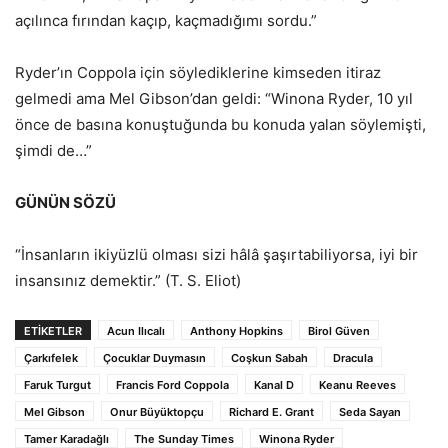
açılınca fırından kaçıp, kaçmadığımı sordu.”
Ryder’ın Coppola için söylediklerine kimseden itiraz
gelmedi ama Mel Gibson’dan geldi: “Winona Ryder, 10 yıl
önce de basına konuştuğunda bu konuda yalan söylemişti,
şimdi de…”
GÜNÜN SÖZÜ
“İnsanların ikiyüzlü olması sizi hâlâ şaşırtabiliyorsa, iyi bir
insansınız demektir.” (T. S. Eliot)
ETİKETLER
Acun Ilıcalı
Anthony Hopkins
Birol Güven
Çarkıfelek
Çocuklar Duymasın
Coşkun Sabah
Dracula
Faruk Turgut
Francis Ford Coppola
Kanal D
Keanu Reeves
Mel Gibson
Onur Büyüktopçu
Richard E. Grant
Seda Sayan
Tamer Karadağlı
The Sunday Times
Winona Ryder