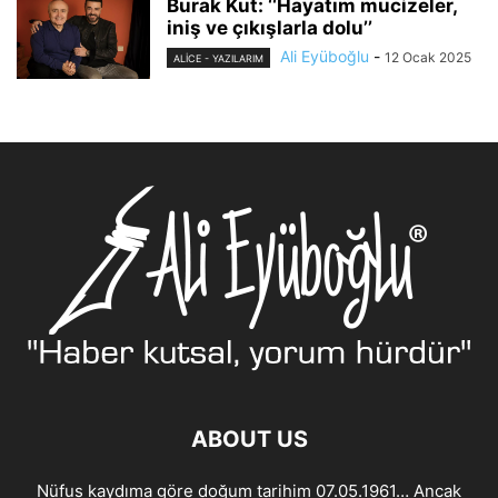
Burak Kut: ‘‘Hayatım mucizeler,
iniş ve çıkışlarla dolu’’
Ali Eyüboğlu
-
12 Ocak 2025
ALİCE - YAZILARIM
ABOUT US
Nüfus kaydıma göre doğum tarihim 07.05.1961… Ancak