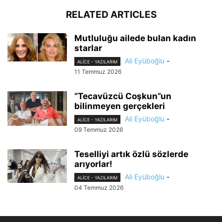
RELATED ARTICLES
Mutluluğu ailede bulan kadın
starlar
Ali Eyüboğlu
-
ALİCE - YAZILARIM
11 Temmuz 2026
“Tecavüzcü Coşkun”un
bilinmeyen gerçekleri
Ali Eyüboğlu
-
ALİCE - YAZILARIM
09 Temmuz 2026
Teselliyi artık özlü sözlerde
arıyorlar!
Ali Eyüboğlu
-
ALİCE - YAZILARIM
04 Temmuz 2026