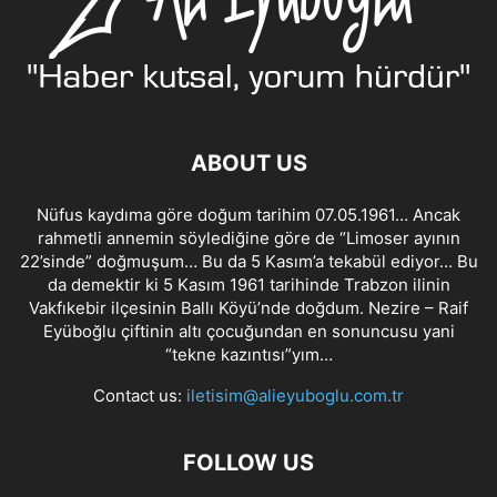
ABOUT US
Nüfus kaydıma göre doğum tarihim 07.05.1961… Ancak
rahmetli annemin söylediğine göre de “Limoser ayının
22’sinde” doğmuşum… Bu da 5 Kasım’a tekabül ediyor… Bu
da demektir ki 5 Kasım 1961 tarihinde Trabzon ilinin
Vakfıkebir ilçesinin Ballı Köyü’nde doğdum. Nezire – Raif
Eyüboğlu çiftinin altı çocuğundan en sonuncusu yani
“tekne kazıntısı”yım…
Contact us:
iletisim@alieyuboglu.com.tr
FOLLOW US