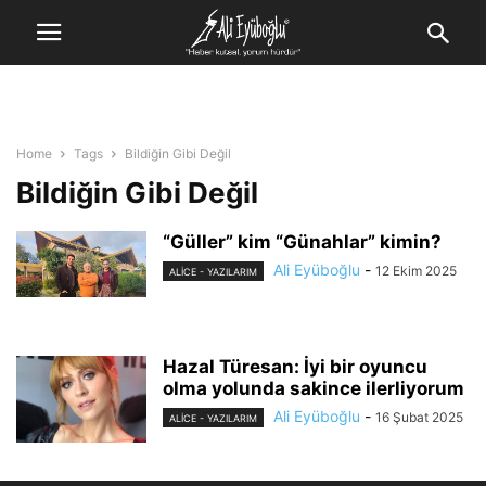
Home
Tags
Bildiğin Gibi Değil
Bildiğin Gibi Değil
“Güller” kim “Günahlar” kimin?
Ali Eyüboğlu
-
12 Ekim 2025
ALİCE - YAZILARIM
Hazal Türesan: İyi bir oyuncu
olma yolunda sakince ilerliyorum
Ali Eyüboğlu
-
16 Şubat 2025
ALİCE - YAZILARIM