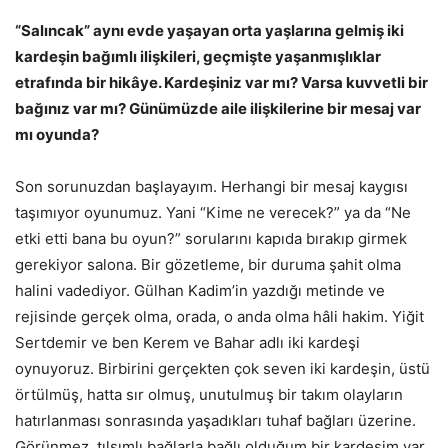
“Salıncak” aynı evde yaşayan orta yaşlarına gelmiş iki
kardeşin bağımlı ilişkileri, geçmişte yaşanmışlıklar
etrafında bir hikâye. Kardeşiniz var mı? Varsa kuvvetli bir
bağınız var mı? Günümüzde aile ilişkilerine bir mesaj var
mı oyunda?
Son sorunuzdan başlayayım. Herhangi bir mesaj kaygısı
taşımıyor oyunumuz. Yani “Kime ne verecek?” ya da “Ne
etki etti bana bu oyun?” sorularını kapıda bırakıp girmek
gerekiyor salona. Bir gözetleme, bir duruma şahit olma
halini vadediyor. Gülhan Kadim’in yazdığı metinde ve
rejisinde gerçek olma, orada, o anda olma hâli hakim. Yiğit
Sertdemir ve ben Kerem ve Bahar adlı iki kardeşi
oynuyoruz. Birbirini gerçekten çok seven iki kardeşin, üstü
örtülmüş, hatta sır olmuş, unutulmuş bir takım olayların
hatırlanması sonrasında yaşadıkları tuhaf bağları üzerine.
Görünmez, tılsımlı bağlarla bağlı olduğum bir kardeşim var.