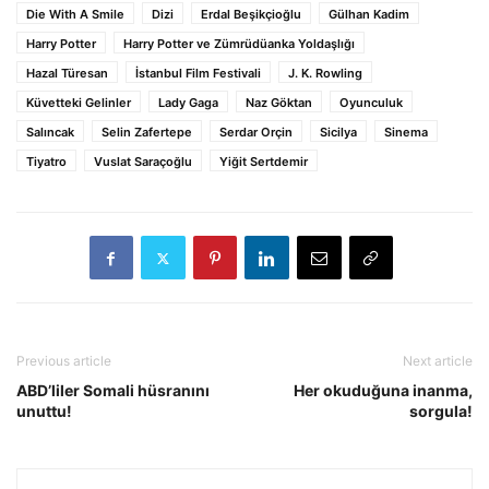
Die With A Smile
Dizi
Erdal Beşikçioğlu
Gülhan Kadim
Harry Potter
Harry Potter ve Zümrüdüanka Yoldaşlığı
Hazal Türesan
İstanbul Film Festivali
J. K. Rowling
Küvetteki Gelinler
Lady Gaga
Naz Göktan
Oyunculuk
Salıncak
Selin Zafertepe
Serdar Orçin
Sicilya
Sinema
Tiyatro
Vuslat Saraçoğlu
Yiğit Sertdemir
Previous article
Next article
ABD’liler Somali hüsranını
Her okuduğuna inanma,
unuttu!
sorgula!