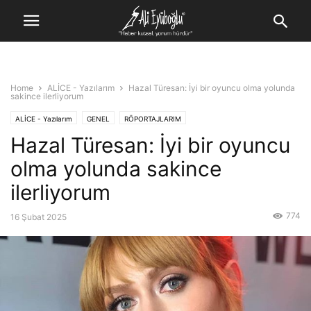
Home
ALİCE - Yazılarım
Hazal Türesan: İyi bir oyuncu olma yolunda
sakince ilerliyorum
ALİCE - Yazılarım
GENEL
RÖPORTAJLARIM
Hazal Türesan: İyi bir oyuncu
olma yolunda sakince
ilerliyorum
774
16 Şubat 2025