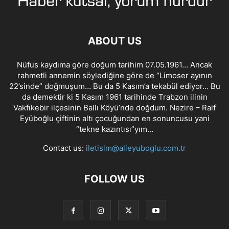
ABOUT US
Nüfus kaydıma göre doğum tarihim 07.05.1961… Ancak
rahmetli annemin söylediğine göre de “Limoser ayının
22’sinde” doğmuşum… Bu da 5 Kasım’a tekabül ediyor… Bu
da demektir ki 5 Kasım 1961 tarihinde Trabzon ilinin
Vakfıkebir ilçesinin Ballı Köyü’nde doğdum. Nezire – Raif
Eyüboğlu çiftinin altı çocuğundan en sonuncusu yani
“tekne kazıntısı”yım…
Contact us:
iletisim@alieyuboglu.com.tr
FOLLOW US