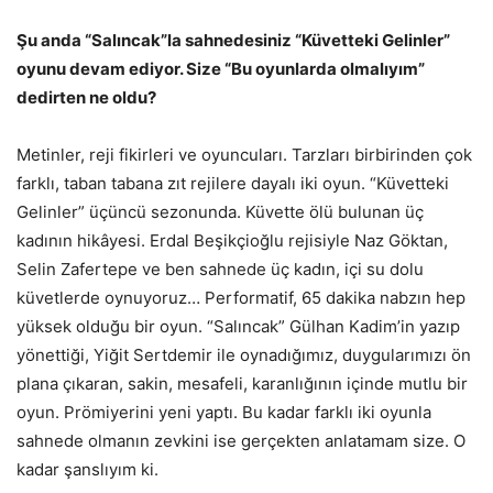
Şu anda “Salıncak”la sahnedesiniz “Küvetteki Gelinler”
oyunu devam ediyor. Size “Bu oyunlarda olmalıyım”
dedirten ne oldu?
Metinler, reji fikirleri ve oyuncuları. Tarzları birbirinden çok
farklı, taban tabana zıt rejilere dayalı iki oyun. “Küvetteki
Gelinler” üçüncü sezonunda. Küvette ölü bulunan üç
kadının hikâyesi. Erdal Beşikçioğlu rejisiyle Naz Göktan,
Selin Zafertepe ve ben sahnede üç kadın, içi su dolu
küvetlerde oynuyoruz… Performatif, 65 dakika nabzın hep
yüksek olduğu bir oyun. “Salıncak” Gülhan Kadim’in yazıp
yönettiği, Yiğit Sertdemir ile oynadığımız, duygularımızı ön
plana çıkaran, sakin, mesafeli, karanlığının içinde mutlu bir
oyun. Prömiyerini yeni yaptı. Bu kadar farklı iki oyunla
sahnede olmanın zevkini ise gerçekten anlatamam size. O
kadar şanslıyım ki.