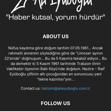
ABOUT US
Nüfus kaydıma göre doğum tarihim 07.05.1961… Ancak
rahmetli annemin söylediğine göre de “Limoser ayının
22’sinde” doğmuşum… Bu da 5 Kasım’a tekabül ediyor… Bu
da demektir ki 5 Kasım 1961 tarihinde Trabzon ilinin
Vakfıkebir ilçesinin Ballı Köyü’nde doğdum. Nezire – Raif
Eyüboğlu çiftinin altı çocuğundan en sonuncusu yani
“tekne kazıntısı”yım…
Contact us:
iletisim@alieyuboglu.com.tr
FOLLOW US