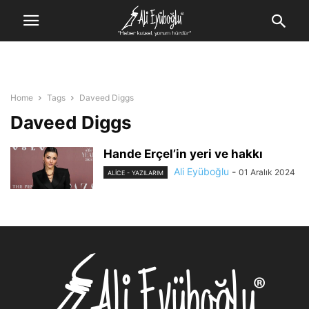
Home
Tags
Daveed Diggs
Daveed Diggs
Hande Erçel’in yeri ve hakkı
Ali Eyüboğlu
-
01 Aralık 2024
ALİCE - YAZILARIM