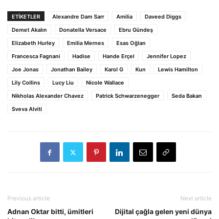
ETİKETLER
Alexandre Dam Sarr
Amilia
Daveed Diggs
Demet Akalın
Donatella Versace
Ebru Gündeş
Elizabeth Hurley
Emilia Mernes
Esas Oğlan
Francesca Fagnani
Hadise
Hande Erçel
Jennifer Lopez
Joe Jonas
Jonathan Bailey
Karol G
Kun
Lewis Hamilton
Lily Collins
Lucy Liu
Nicole Wallace
Nikholas Alexander Chavez
Patrick Schwarzenegger
Seda Bakan
Sveva Alviti
Previous article
Next article
Adnan Oktar bitti, ümitleri
Dijital çağla gelen yeni dünya