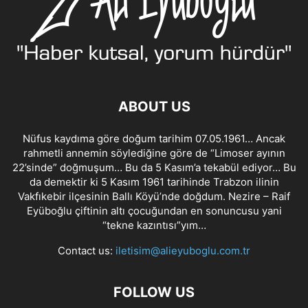
ABOUT US
Nüfus kaydıma göre doğum tarihim 07.05.1961… Ancak
rahmetli annemin söylediğine göre de “Limoser ayının
22’sinde” doğmuşum… Bu da 5 Kasım’a tekabül ediyor… Bu
da demektir ki 5 Kasım 1961 tarihinde Trabzon ilinin
Vakfıkebir ilçesinin Ballı Köyü’nde doğdum. Nezire – Raif
Eyüboğlu çiftinin altı çocuğundan en sonuncusu yani
“tekne kazıntısı”yım…
Contact us:
iletisim@alieyuboglu.com.tr
FOLLOW US