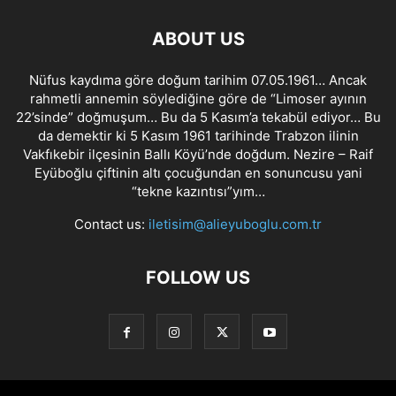
ABOUT US
Nüfus kaydıma göre doğum tarihim 07.05.1961… Ancak
rahmetli annemin söylediğine göre de “Limoser ayının
22’sinde” doğmuşum… Bu da 5 Kasım’a tekabül ediyor… Bu
da demektir ki 5 Kasım 1961 tarihinde Trabzon ilinin
Vakfıkebir ilçesinin Ballı Köyü’nde doğdum. Nezire – Raif
Eyüboğlu çiftinin altı çocuğundan en sonuncusu yani
“tekne kazıntısı”yım…
Contact us:
iletisim@alieyuboglu.com.tr
FOLLOW US