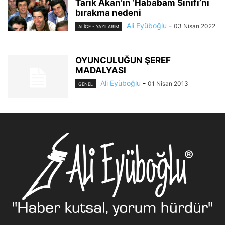
Tarık Akan’ın ‘Hababam Sınıfı’nı
bırakma nedeni
Ali Eyüboğlu
-
03 Nisan 2022
ALİCE - YAZILARIM
OYUNCULUĞUN ŞEREF
MADALYASI
Ali Eyüboğlu
-
01 Nisan 2013
GENEL