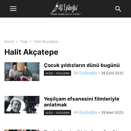
Home
Tags
Halit Akçatepe
Halit Akçatepe
Çocuk yıldızların dünü bugünü
Ali Eyüboğlu
-
28 Eylül 2025
ALİCE - YAZILARIM
Yeşilçam efsanesini filmleriyle
anlatmak
Ali Eyüboğlu
-
28 Mart 2023
ALİCE - YAZILARIM