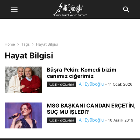
Home
Tags
Hayat Bilgisi
Hayat Bilgisi
Büşra Pekin: Komedi bizim
canımız ciğerimiz
Ali Eyüboğlu
-
11 Ocak 2026
ALİCE - YAZILARIM
MSG BAŞKANI CANDAN ERÇETİN,
SUÇ MU İŞLEDİ?
Ali Eyüboğlu
-
10 Aralık 2019
ALİCE - YAZILARIM