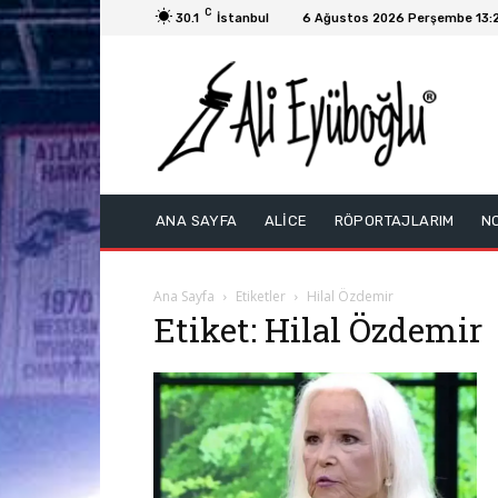
C
30.1
İstanbul
6 Ağustos 2026 Perşembe 13:
ANA SAYFA
ALİCE
RÖPORTAJLARIM
N
Ana Sayfa
Etiketler
Hilal Özdemir
Etiket: Hilal Özdemir