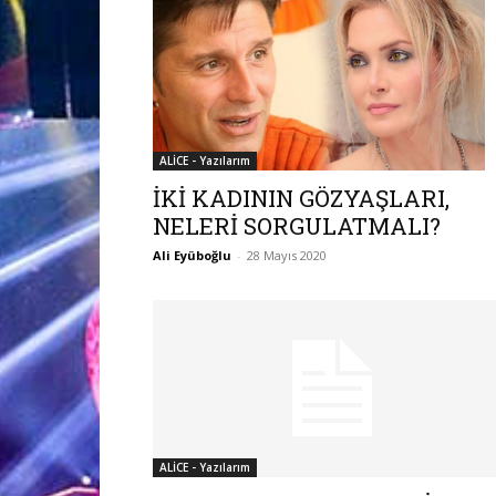
ALİCE - Yazılarım
İKİ KADININ GÖZYAŞLARI,
NELERİ SORGULATMALI?
Ali Eyüboğlu
-
28 Mayıs 2020
ALİCE - Yazılarım