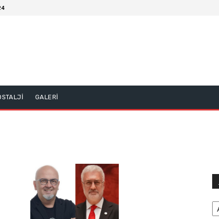
24
OSTALJİ
GALERİ
Ar