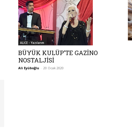
ALİCE - Yazılarım
BÜYÜK KULÜP’TE GAZİNO
NOSTALJİSİ
Ali Eyüboğlu
-
20 Ocak 2020