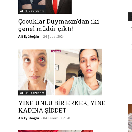
ALİCE - Yazılarım
Çocuklar Duymasın’dan iki
genel müdür çıktı!
Ali Eyüboğlu
-
24 Şubat 2024
ALİCE - Yazılarım
YİNE ÜNLÜ BİR ERKEK, YİNE
KADINA ŞİDDET
Ali Eyüboğlu
-
04 Temmuz 2020