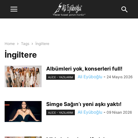
Home
Tags
İngiltere
İngiltere
Albümleri yok, konserleri full!
Ali Eyüboğlu
-
24 Mayıs 2026
ALİCE - YAZILARIM
Simge Sağın’ı yeni aşkı yaktı!
Ali Eyüboğlu
-
09 Nisan 2026
ALİCE - YAZILARIM