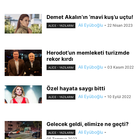
Demet Akalın’ın ‘mavi kuş’u uçtu!
Ali Eyüboğlu
-
22 Nisan 2023
ALİCE - YAZILARIM
Herodot’un memleketi turizmde
rekor kırdı
Ali Eyüboğlu
-
03 Kasım 2022
ALİCE - YAZILARIM
Özel hayata saygı bitti
Ali Eyüboğlu
-
10 Eylül 2022
ALİCE - YAZILARIM
Gelecek geldi, elimize ne geçti?
Ali Eyüboğlu
-
ALİCE - YAZILARIM
05 Temmuz 2022