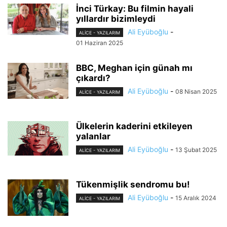
İnci Türkay: Bu filmin hayali
yıllardır bizimleydi
Ali Eyüboğlu
-
ALİCE - YAZILARIM
01 Haziran 2025
BBC, Meghan için günah mı
çıkardı?
Ali Eyüboğlu
-
08 Nisan 2025
ALİCE - YAZILARIM
Ülkelerin kaderini etkileyen
yalanlar
Ali Eyüboğlu
-
13 Şubat 2025
ALİCE - YAZILARIM
Tükenmişlik sendromu bu!
Ali Eyüboğlu
-
15 Aralık 2024
ALİCE - YAZILARIM