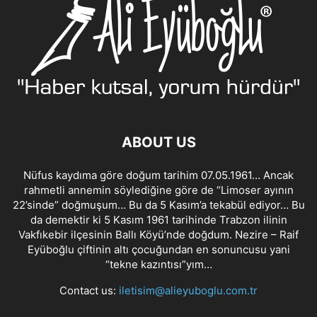
ABOUT US
Nüfus kaydıma göre doğum tarihim 07.05.1961… Ancak
rahmetli annemin söylediğine göre de “Limoser ayının
22’sinde” doğmuşum… Bu da 5 Kasım’a tekabül ediyor… Bu
da demektir ki 5 Kasım 1961 tarihinde Trabzon ilinin
Vakfıkebir ilçesinin Ballı Köyü’nde doğdum. Nezire – Raif
Eyüboğlu çiftinin altı çocuğundan en sonuncusu yani
“tekne kazıntısı”yım…
Contact us:
iletisim@alieyuboglu.com.tr