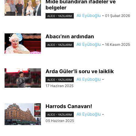
Mide bulandıran ifadeler ve
belgeler
Ali Eyüboğlu
-
01 Şubat 2026
ALİCE - YAZILARIM
Abacı’nın ardından
Ali Eyüboğlu
-
16 Kasım 2025
ALİCE - YAZILARIM
Arda Güler’li soru ve laiklik
Ali Eyüboğlu
-
ALİCE - YAZILARIM
17 Haziran 2025
Harrods Canavarı!
Ali Eyüboğlu
-
ALİCE - YAZILARIM
05 Haziran 2025