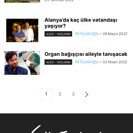
Alanya’da kaç ülke vatandaşı
yaşıyor?
Ali Eyüboğlu
-
29 Mayıs 2022
ALİCE - YAZILARIM
Organ bağışçısı aileyle tanışacak
Ali Eyüboğlu
-
02 Nisan 2022
ALİCE - YAZILARIM
1
2
3