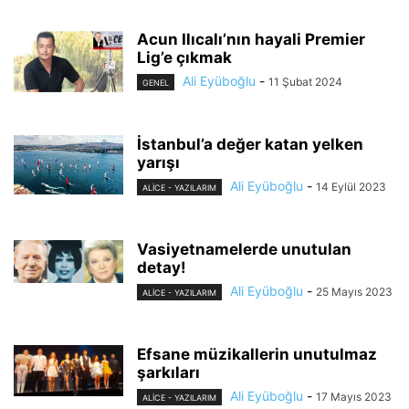
Acun Ilıcalı’nın hayali Premier
Lig’e çıkmak
Ali Eyüboğlu
-
11 Şubat 2024
GENEL
İstanbul’a değer katan yelken
yarışı
Ali Eyüboğlu
-
14 Eylül 2023
ALİCE - YAZILARIM
Vasiyetnamelerde unutulan
detay!
Ali Eyüboğlu
-
25 Mayıs 2023
ALİCE - YAZILARIM
Efsane müzikallerin unutulmaz
şarkıları
Ali Eyüboğlu
-
17 Mayıs 2023
ALİCE - YAZILARIM