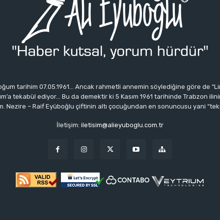
ğum tarihim 07.05.1961… Ancak rahmetli annemin söylediğine göre de “Li
 tekabül ediyor… Bu da demektir ki 5 Kasım 1961 tarihinde Trabzon ilinin 
 Nezire – Raif Eyüboğlu çiftinin altı çocuğundan en sonuncusu yani “tek
İletişim:
iletisim@alieyuboglu.com.tr