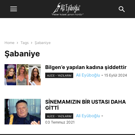
Home
Tags
Şabaniye
Şabaniye
Bilgen’e yapılan kadına şiddettir
Ali Eyüboğlu
-
15 Eylül 2024
ALİCE - YAZILARIM
SİNEMAMIZIN BİR USTASI DAHA
GİTTİ
Ali Eyüboğlu
-
ALİCE - YAZILARIM
03 Temmuz 2021