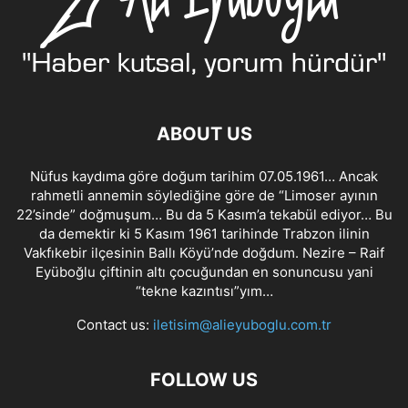
ABOUT US
Nüfus kaydıma göre doğum tarihim 07.05.1961… Ancak
rahmetli annemin söylediğine göre de “Limoser ayının
22’sinde” doğmuşum… Bu da 5 Kasım’a tekabül ediyor… Bu
da demektir ki 5 Kasım 1961 tarihinde Trabzon ilinin
Vakfıkebir ilçesinin Ballı Köyü’nde doğdum. Nezire – Raif
Eyüboğlu çiftinin altı çocuğundan en sonuncusu yani
“tekne kazıntısı”yım…
Contact us:
iletisim@alieyuboglu.com.tr
FOLLOW US