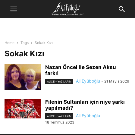
Home
Tags
Sokak Kızı
Sokak Kızı
Nazan Öncel ile Sezen Aksu
farkı!
Ali Eyüboğlu
-
21 Mayıs 2026
ALİCE - YAZILARIM
Filenin Sultanları için niye şarkı
yapılmadı?
Ali Eyüboğlu
-
ALİCE - YAZILARIM
18 Temmuz 2023