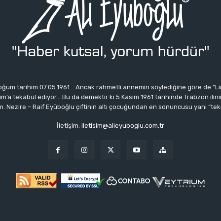
ğum tarihim 07.05.1961… Ancak rahmetli annemin söylediğine göre de “Li
 tekabül ediyor… Bu da demektir ki 5 Kasım 1961 tarihinde Trabzon ilinin 
 Nezire – Raif Eyüboğlu çiftinin altı çocuğundan en sonuncusu yani “tek
İletişim:
iletisim@alieyuboglu.com.tr