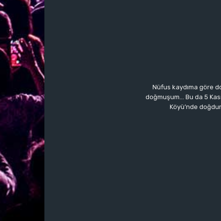
Nüfus kaydıma göre do
doğmuşum… Bu da 5 Kasım’a
Köyü’nde doğdum.