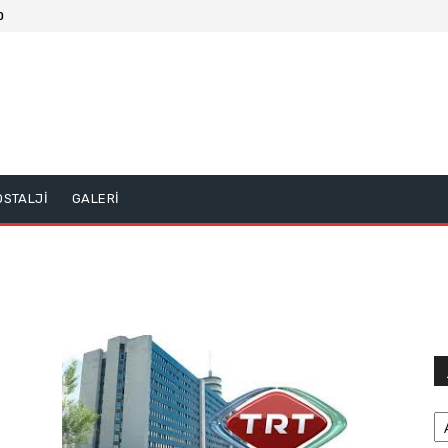
0
OSTALJİ
GALERİ
Ar