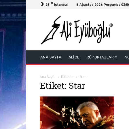
C
25
İstanbul
6 Ağustos 2026 Perşembe 03:5
ANA SAYFA
ALİCE
RÖPORTAJLARIM
N
Ana Sayfa
Etiketler
Star
Etiket: Star