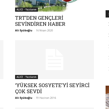
ALİCE - Yazılarım
TRT’DEN GENÇLERİ
SEVİNDİREN HABER
Ali Eyüboğlu
-
16 Nisan 2020
ALİCE - Yazılarım
‘YÜKSEK SOSYETE’Yİ SEYİRCİ
ÇOK SEVDİ
Ali Eyüboğlu
-
19 Haziran 2016