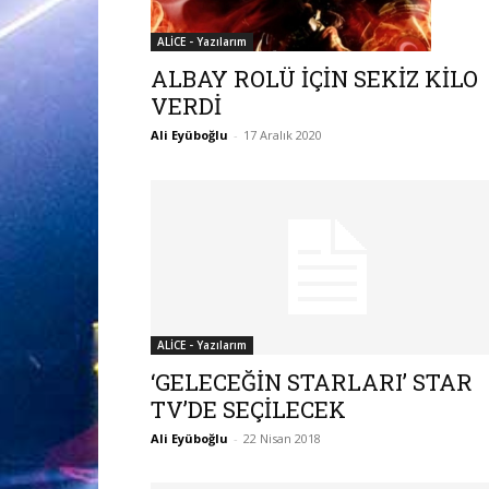
ALİCE - Yazılarım
ALBAY ROLÜ İÇİN SEKİZ KİLO
VERDİ
Ali Eyüboğlu
-
17 Aralık 2020
ALİCE - Yazılarım
‘GELECEĞİN STARLARI’ STAR
TV’DE SEÇİLECEK
Ali Eyüboğlu
-
22 Nisan 2018