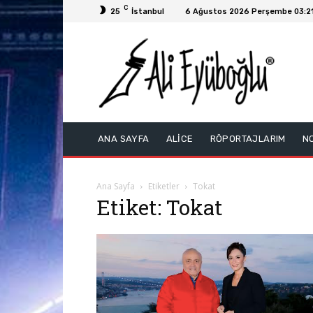
C
25
İstanbul
6 Ağustos 2026 Perşembe 03:2
ANA SAYFA
ALİCE
RÖPORTAJLARIM
N
Ana Sayfa
Etiketler
Tokat
Etiket: Tokat