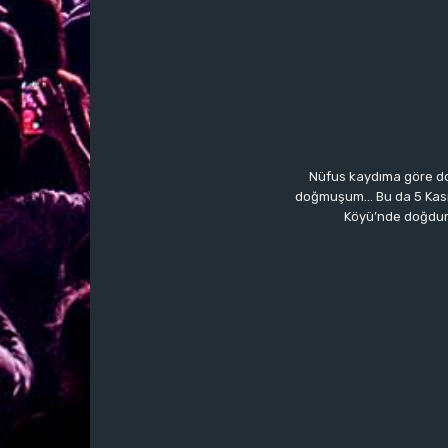
Nüfus kaydıma göre do
doğmuşum… Bu da 5 Kasım’a
Köyü’nde doğdum.