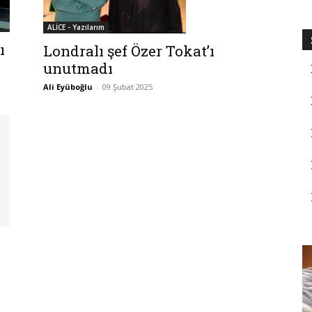
ALİCE - Yazılarım
ı
Londralı şef Özer Tokat’ı
unutmadı
Ali Eyüboğlu
-
09 Şubat 2025