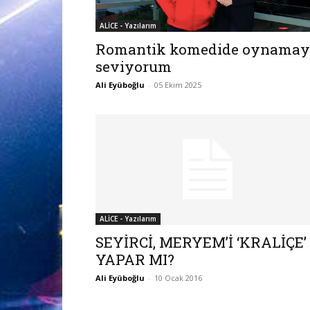
ALİCE - Yazılarım
Romantik komedide oynamay
seviyorum
Ali Eyüboğlu
-
05 Ekim 2025
ALİCE - Yazılarım
SEYİRCİ, MERYEM’İ ‘KRALİÇE’
YAPAR MI?
Ali Eyüboğlu
-
10 Ocak 2016