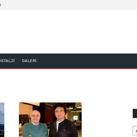
1
OSTALJİ
GALERİ
Ar