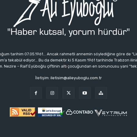
ğum tarihim 07.05.1961… Ancak rahmetli annemin söylediğine göre de “Li
 tekabül ediyor… Bu da demektir ki 5 Kasım 1961 tarihinde Trabzon ilinin 
 Nezire – Raif Eyüboğlu çiftinin altı çocuğundan en sonuncusu yani “tek
İletişim:
iletisim@alieyuboglu.com.tr