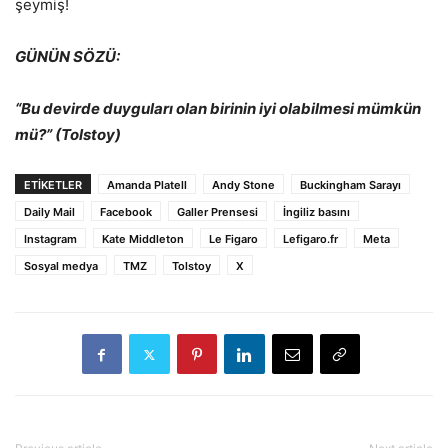
şeymiş!
GÜNÜN SÖZÜ:
“Bu devirde duyguları olan birinin iyi olabilmesi mümkün
mü?” (Tolstoy)
ETİKETLER
Amanda Platell
Andy Stone
Buckingham Sarayı
Daily Mail
Facebook
Galler Prensesi
İngiliz basını
Instagram
Kate Middleton
Le Figaro
Lefigaro.fr
Meta
Sosyal medya
TMZ
Tolstoy
X