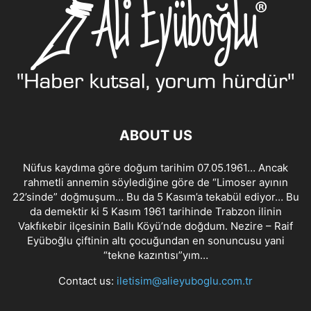
ABOUT US
Nüfus kaydıma göre doğum tarihim 07.05.1961… Ancak
rahmetli annemin söylediğine göre de “Limoser ayının
22’sinde” doğmuşum… Bu da 5 Kasım’a tekabül ediyor… Bu
da demektir ki 5 Kasım 1961 tarihinde Trabzon ilinin
Vakfıkebir ilçesinin Ballı Köyü’nde doğdum. Nezire – Raif
Eyüboğlu çiftinin altı çocuğundan en sonuncusu yani
“tekne kazıntısı”yım…
Contact us:
iletisim@alieyuboglu.com.tr