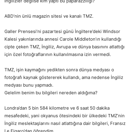
İngilizler değilse kim yaptı bu paparazziliği?
ABD’nin ünlü magazin sitesi ve kanalı TMZ.
Galler Prensesi’ni pazartesi günü İngiltere’deki Windsor
Kalesi yakınlarında annesi Carole Middleton’ın kullandığı
cipte çeken TMZ, İngiliz, Avrupa ve dünya basınını atlattığı
için özel fotoğraflarının kullanılmasına izin vermedi.
TMZ, işin kaymağını yedikten sonra dünya medyası o
fotoğrafı kaynak göstererek kullandı, ama nedense İngiliz
medyası bunu yapmadı.
Gelelim benim bu bilgileri nereden aldığıma?
Londra’dan 5 bin 584 kilometre ve 6 saat 50 dakika
mesafedeki, yani okyanus ötesindeki bir ülkedeki TMZ’nin
İngiliz meslektaşlarını nasıl atlattığına dair bilgileri, Fransız
Le Figaro’dan öğrendim.