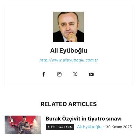
Ali Eyüboğlu
http://www.alieyuboglu.com.tr
RELATED ARTICLES
Burak Özçivit’in tiyatro sınavı
Ali Eyüboğlu
-
30 Kasım 2025
ALİCE - YAZILARIM