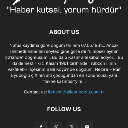
ABOUT US
Nüfus kaydıma göre doğum tarihim 07.05.1961… Ancak
rahmetli annemin söylediğine göre de “Limoser ayının
22’sinde” doğmuşum… Bu da 5 Kasım’a tekabül ediyor… Bu
da demektir ki 5 Kasım 1961 tarihinde Trabzon ilinin
Vakfıkebir ilçesinin Ballı Köyü’nde doğdum. Nezire – Raif
Eyüboğlu çiftinin altı çocuğundan en sonuncusu yani
“tekne kazıntısı”yım…
Contact us:
iletisim@alieyuboglu.com.tr
FOLLOW US