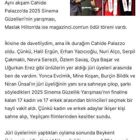
Aynı akşam Cahide
Palazzo’da 2025 Sinema
Güzelleri’nin yarışması,
Maslak Hilton’da ise magazinci.com’un ödül töreni vardı.
İkisine de davetliydim, ama ilk durağım Cahide Palazzo
oldu. Çünkü, Halil Ergün, Erhan Yazıcıoğlu, Nuri Alço, Serpil
Çakmaklı, Nevra Serezli, Özlem Savaş, Oya Başar ve
Uğurkan Erez gibi ünlülerin yer aldığı jüri üyeleri arasında
ben de vardım. Yonca Evcimik, Mine Koşan, Burçin Bildik ve
Niran Ünsal’ın jüri üyeliğinin yanı sıra sahneye çıkıp, şarkı
söyledikleri 2025 Sinema Güzellik Yarışması’nın finaline
kalan 17 kadın ve 17 erkek arasından birincileri seçmek bir
hayli vakit aldı. Çünkü kadın ve erkek adaylar ikişer kişi
sahne alıp, Yeşilçam filmlerinden kesitler sundu.
Jüri üyelerinin yaptıkları oylama sonunda Beykent