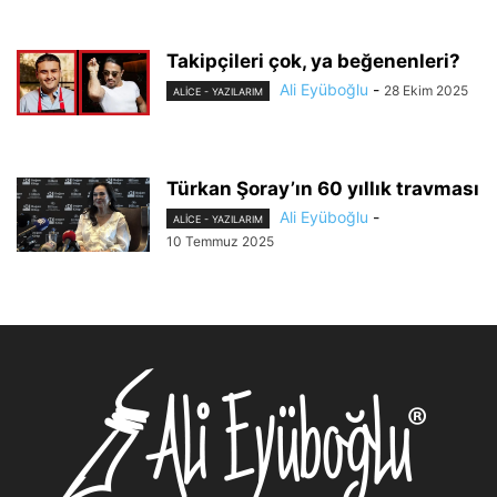
Takipçileri çok, ya beğenenleri?
Ali Eyüboğlu
-
28 Ekim 2025
ALİCE - YAZILARIM
Türkan Şoray’ın 60 yıllık travması
Ali Eyüboğlu
-
ALİCE - YAZILARIM
10 Temmuz 2025