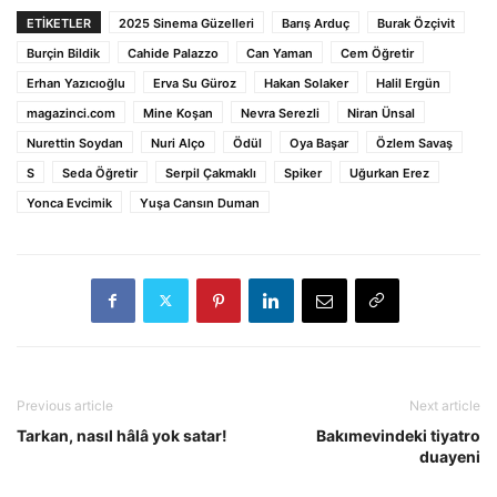
ETİKETLER
2025 Sinema Güzelleri
Barış Arduç
Burak Özçivit
Burçin Bildik
Cahide Palazzo
Can Yaman
Cem Öğretir
Erhan Yazıcıoğlu
Erva Su Güroz
Hakan Solaker
Halil Ergün
magazinci.com
Mine Koşan
Nevra Serezli
Niran Ünsal
Nurettin Soydan
Nuri Alço
Ödül
Oya Başar
Özlem Savaş
S
Seda Öğretir
Serpil Çakmaklı
Spiker
Uğurkan Erez
Yonca Evcimik
Yuşa Cansın Duman
Previous article
Next article
Tarkan, nasıl hâlâ yok satar!
Bakımevindeki tiyatro
duayeni