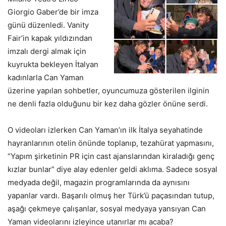
Giorgio Gaber’de bir imza
günü düzenledi. Vanity
Fair’in kapak yıldızından
imzalı dergi almak için
kuyrukta bekleyen İtalyan
kadınlarla Can Yaman
üzerine yapılan sohbetler, oyuncumuza gösterilen ilginin
ne denli fazla olduğunu bir kez daha gözler önüne serdi.
O videoları izlerken Can Yaman’ın ilk İtalya seyahatinde
hayranlarının otelin önünde toplanıp, tezahürat yapmasını,
“Yapım şirketinin PR için cast ajanslarından kiraladığı genç
kızlar bunlar” diye alay edenler geldi aklıma. Sadece sosyal
medyada değil, magazin programlarında da aynısını
yapanlar vardı. Başarılı olmuş her Türk’ü paçasından tutup,
aşağı çekmeye çalışanlar, sosyal medyaya yansıyan Can
Yaman videolarını izleyince utanırlar mı acaba?