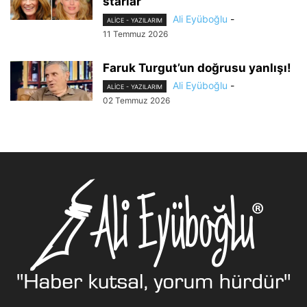
starlar
Ali Eyüboğlu
-
ALİCE - YAZILARIM
11 Temmuz 2026
Faruk Turgut’un doğrusu yanlışı!
Ali Eyüboğlu
-
ALİCE - YAZILARIM
02 Temmuz 2026