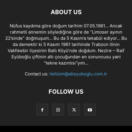
ABOUT US
Nüfus kaydıma göre doğum tarihim 07.05.1961… Ancak
rahmetli annemin söylediğine göre de “Limoser ayının
22’sinde” doğmuşum… Bu da 5 Kasım’a tekabül ediyor… Bu
da demektir ki 5 Kasım 1961 tarihinde Trabzon ilinin
Vakfıkebir ilçesinin Ballı Köyü’nde doğdum. Nezire – Raif
Eyüboğlu çiftinin altı çocuğundan en sonuncusu yani
“tekne kazıntısı”yım…
Contact us:
iletisim@alieyuboglu.com.tr
FOLLOW US