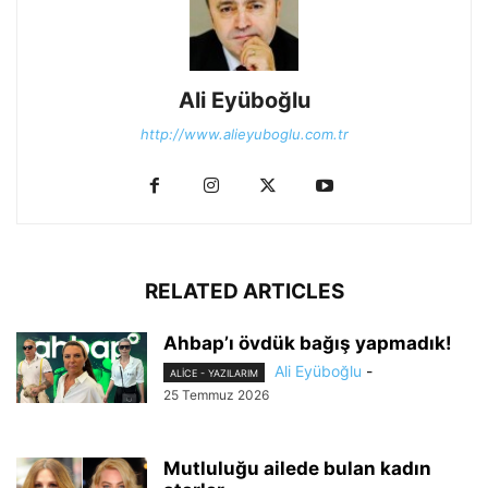
Ali Eyüboğlu
http://www.alieyuboglu.com.tr
RELATED ARTICLES
Ahbap’ı övdük bağış yapmadık!
Ali Eyüboğlu
-
ALİCE - YAZILARIM
25 Temmuz 2026
Mutluluğu ailede bulan kadın