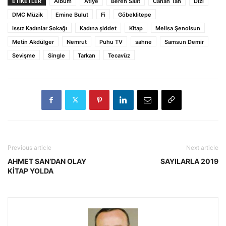
ETİKETLER
Albüm
Atiye
Beren Saat
Canan Tan
Dizi
DMC Müzik
Emine Bulut
Fi
Göbeklitepe
Issız Kadınlar Sokağı
Kadına şiddet
Kitap
Melisa Şenolsun
Metin Akdülger
Nemrut
Puhu TV
sahne
Samsun Demir
Sevişme
Single
Tarkan
Tecavüz
Previous article
Next article
AHMET SAN’DAN OLAY
SAYILARLA 2019
KİTAP YOLDA