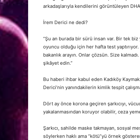
arkadaşlarıyla kendilerini görüntüleyen DH
İrem Derici ne dedi?
“Şu an burada bir sürü insan var. Bir tek bi
oyuncu olduğu için her hafta test yaptırıyor.
bakanlık arayın. Onlar çözsün. Size kalmadı.
şikâyet edin.”
Bu haberi ihbar kabul eden Kadıköy Kaymakam
Derici’nin yanındakilerin kimlik tespit çalış
Dört ay önce korona geçiren şarkıcıyı, vücud
yakalanmasından koruyor olabilir, ceza yem
Şarkıcı, sahilde maske takmayan, sosyal me
söylerken haklı ama “kötü”yü örnek göstere