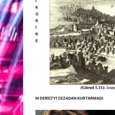
İ
K
O
R
İ
R
E
M DERİCİ’Yİ CEZADAN KURTARMADI