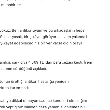
A muhabirine
z yokuz. Ben antikorluyum ve bu arkadaşların hepsi
 Siz bir yasak, bir şikâyet görüyorsanız en yakında bir
 Şikâyet edebileceğiniz bir yer varsa gidin oraya
lığı, şarkıcıya 4.369 TL idari para cezası kesti, İrem
malarının sürdüğünü açıkladı.
unun ürettiği antikor, hastalığa yeniden
ekten kurtarmadı.
safeye dikkat etmeyen sadece kendileri olmadığını
rek yaptığınız ihlalden ceza yemenizi önlemez bu…