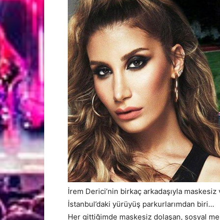
İrem Derici’nin birkaç arkadaşıyla maskesiz
İstanbul’daki yürüyüş parkurlarımdan biri…
Her gittiğimde maskesiz dolaşan, sosyal mes