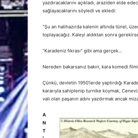
yazdıracaklarını açıkladı, araziden elde ede
sağlayacaklarını söyledi ve ekledi:
“Şu an halihazırda kalenin altında tünel, üzer
toplayacağız. Kaleyi aldıktan sonra gerekirse
“Karadeniz fıkrası” gibi ama gerçek…
Nereden bakarsanız bakın, kara komedi filmi
Çünkü, devletin 1950’lerde yaptırdığı Karad
kararıyla sahiplenip turnike koymak, Ceneviz
vali olan paşanın adını yazdırmak ancak miza
A
N
T