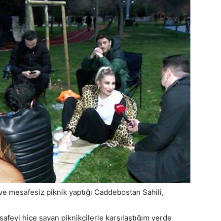
 ve mesafesiz piknik yaptığı Caddebostan Sahili,
afeyi hiçe sayan piknikçilerle karşılaştığım yerde