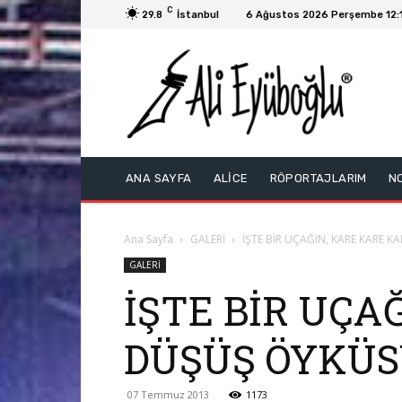
C
29.8
İstanbul
6 Ağustos 2026 Perşembe 12:
ANA SAYFA
ALİCE
RÖPORTAJLARIM
N
Ana Sayfa
GALERİ
İŞTE BİR UÇAĞIN, KARE KARE K
GALERİ
İŞTE BİR UÇA
DÜŞÜŞ ÖYKÜ
07 Temmuz 2013
1173