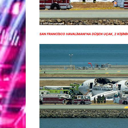
SAN FRANCİSCO HAVALİMANI’NA DÜŞEN UÇAK, 2 Kİ