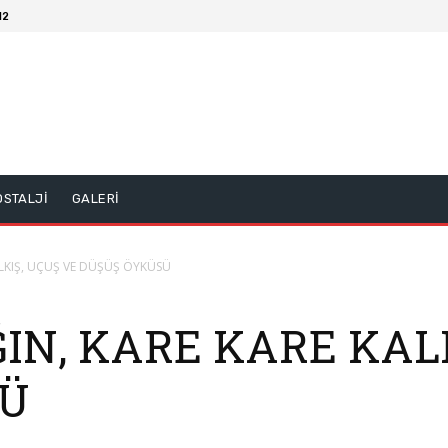
12
OSTALJİ
GALERİ
ALKIŞ, UÇUŞ VE DÜŞÜŞ ÖYKÜSÜ
ĞIN, KARE KARE KAL
SÜ