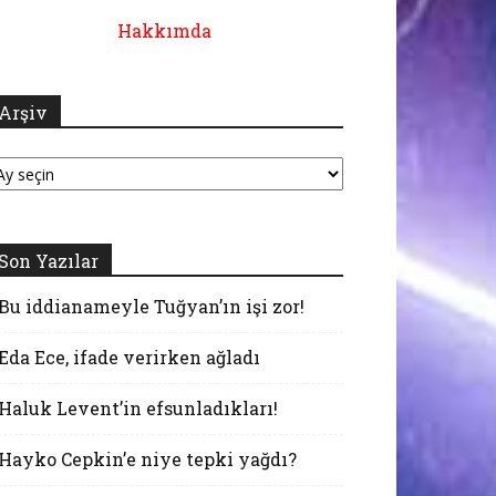
Hakkımda
Arşiv
şiv
Son Yazılar
Bu iddianameyle Tuğyan’ın işi zor!
Eda Ece, ifade verirken ağladı
Haluk Levent’in efsunladıkları!
Hayko Cepkin’e niye tepki yağdı?