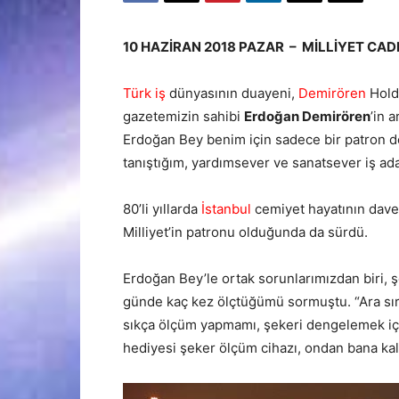
10 HAZİRAN 2018 PAZAR – MİLLİYET CAD
Türk iş
dünyasının duayeni,
Demirören
Hold
gazetemizin sahibi
Erdoğan Demirören
’in 
Erdoğan Bey benim için sadece bir patron d
tanıştığım, yardımsever ve sanatsever iş ada
80’li yıllarda
İstanbul
cemiyet hayatının dave
Milliyet’in patronu olduğunda da sürdü.
Erdoğan Bey’le ortak sorunlarımızdan biri, ş
günde kaç kez ölçtüğümü sormuştu. “Ara sır
sıkça ölçüm yapmamı, şekeri dengelemek içi
hediyesi şeker ölçüm cihazı, ondan bana kala