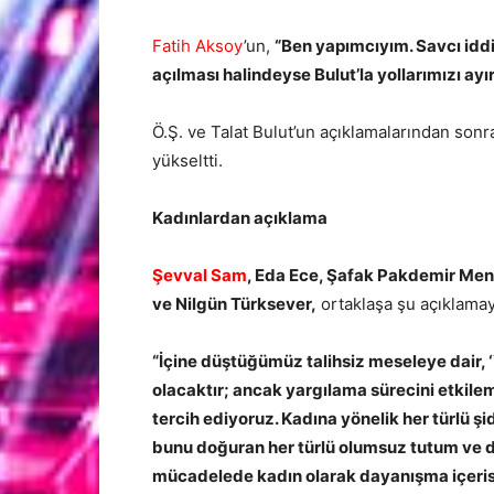
Fatih Aksoy
’un,
“Ben yapımcıyım. Savcı iddi
açılması halindeyse Bulut’la yollarımızı ay
Ö.Ş. ve Talat Bulut’un açıklamalarından sonr
yükseltti.
Kadınlardan açıklama
Şevval Sam
, Eda Ece, Şafak Pakdemir Men
ve Nilgün Türksever,
ortaklaşa şu açıklamayı
“İçine düştüğümüz talihsiz meseleye dair, ‘
olacaktır; ancak yargılama sürecini etki
tercih ediyoruz. Kadına yönelik her türlü ş
bunu doğuran her türlü olumsuz tutum ve d
mücadelede kadın olarak dayanışma içerisin