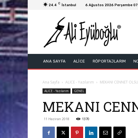
C
24.4
İstanbul
6 Ağustos 2026 Perşembe 07
ANA SAYFA
ALİCE
RÖPORTAJLARIM
N
Ana Sayfa
ALİCE - Yazılarım
MEKANI CENNET OLS
ALİCE - Yazılarım
GENEL
MEKANI CEN
11 Haziran 2018
1370