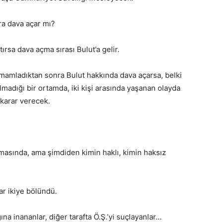
nra dava açar mı?
rsa dava açma sırası Bulut’a gelir.
mamladıktan sonra Bulut hakkında dava açarsa, belki
lmadığı bir ortamda, iki kişi arasında yaşanan olayda
karar verecek.
amasında, ama şimdiden kimin haklı, kimin haksız
ar ikiye bölündü.
ına inananlar, diğer tarafta Ö.Ş.’yi suçlayanlar…