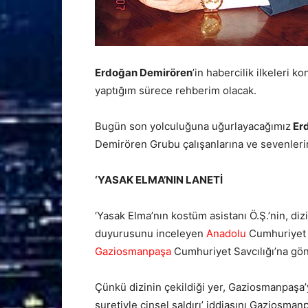
Erdoğan Demirören
’in habercilik ilkeleri 
yaptığım sürece rehberim olacak.
Bugün son yolculuğuna uğurlayacağımız
Er
Demirören Grubu çalışanlarına ve sevenlerin
‘YASAK ELMA’NIN LANETİ
‘Yasak Elma’nın kostüm asistanı Ö.Ş.’nin, di
duyurusunu inceleyen
Anadolu
Cumhuriyet Ba
Gaziosmanpaşa
Cumhuriyet Savcılığı’na gön
Çünkü dizinin çekildiği yer, Gaziosmanpaşa’
suretiyle cinsel saldırı’ iddiasını Gaziosma