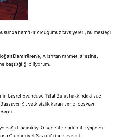
konusunda hemfikir olduğumuz tavsiyeleri, bu mesleği
doğan Demirören
’e, Allah’tan rahmet, ailesine,
e başsağlığı diliyorum.
zinin başrol oyuncusu Talat Bulut hakkındaki suç
şsavcılığı, yetkisizlik kararı verip, dosyayı
derdi.
ya bağlı Hadımköy. O nedenle ‘sarkıntılık yapmak
npaşa Cumhuriyet Savcılığı inceleyecek.