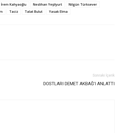
İrem Kahyaoğlu
Neslihan Yeşilyurt
Nilgün Türksever
am
Taciz
Talat Bulut
Yasak Elma
Sonraki İçerik
DOSTLARI DEMET AKBAĞ’I ANLATTI