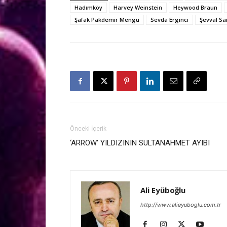
Hadımköy
Harvey Weinstein
Heywood Braun
Şafak Pakdemir Mengü
Sevda Erginci
Şevval S
Önceki İçerik
‘ARROW’ YILDIZININ SULTANAHMET AYIBI
Ali Eyüboğlu
http://www.alieyuboglu.com.tr