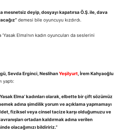
a mesnetsiz deyip, dosyayı kapatırsa Ö.Ş. ile, dava
ıracağız”
demesi bile oyuncuyu kızdırdı.
a ‘Yasak Elma’nın kadın oyuncuları da seslerini
gü, Sevda Erginci, Neslihan
Yeşilyurt
, İrem Kahyaoğlu
 yaptı:
Yasak Elma’ kadınları olarak, elbette bir çift sözümüz
lememek adına şimdilik yorum ve açıklama yapmamayı
iddet, fiziksel veya cinsel tacize karşı olduğumuzu ve
avranışları ortadan kaldırmak adına verilen
de olacağımızı bildiririz.”