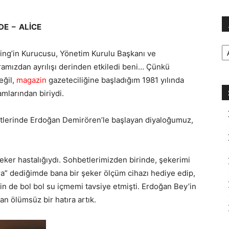
DE – ALİCE
Ar
ing’in Kurucusu, Yönetim Kurulu Başkanı ve
aramızdan ayrılışı derinden etkiledi beni… Çünkü
eğil,
magazin
gazeteciliğine başladığım 1981 yılında
mlarından biriydi.
tlerinde Erdoğan Demirören’le başlayan diyaloğumuz,
eker hastalığıydı. Sohbetlerimizden birinde, şekerimi
a” dediğimde bana bir şeker ölçüm cihazı hediye edip,
n de bol bol su içmemi tavsiye etmişti. Erdoğan Bey’in
n ölümsüz bir hatıra artık.