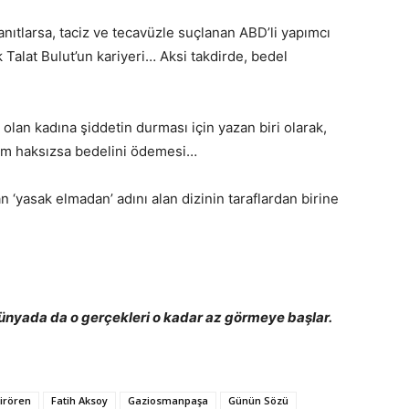
nıtlarsa, taciz ve tecavüzle suçlanan ABD’li yapımcı
k Talat Bulut’un kariyeri… Aksi takdirde, bedel
i olan kadına şiddetin durması için yazan biri olarak,
kim haksızsa bedelini ödemesi…
‘yasak elmadan’ adını alan dizinin taraflardan birine
dünyada da o gerçekleri o kadar az görmeye başlar.
irören
Fatih Aksoy
Gaziosmanpaşa
Günün Sözü