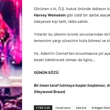
Görünen o ki, Ö.Ş. hukuk önünde iddiasını ka
Harvey Weinstein
gibi ciddi bir darbe alaca
ödeyecek kişi belli; iddia sahibi.
Yıllardır bu ülkenin kronik sorunlarından bir
temennim yargı sürecinin hızla bitmesi ve 
Hz. Adem’in Cennet’ten kovulmasına yol açan 
bedel ödettirecek olması da ilginç…
GÜNÜN SÖZÜ
Bir insan taraf tutmaya başlar başlamaz, 
(Heywood Braun)
ETİKETLER
Cinsel taciz
Eda Ece
Erdoğan Dem