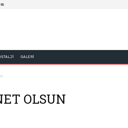
:15
OSTALJİ
GALERİ
UN
NET OLSUN