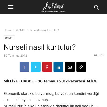
Home
GENEL
Nurseli nasıl kurtulur?
GENEL
Nurseli nasıl kurtulur?
579
30 Temmuz 2012
MİLLİYET CADDE – 30 Temmuz 2012 Pazartesi ALİCE
Ekonomik olarak dibe vurmuş, bu yüzden kendini verdiği
alkol de kimyasını bozmuş…
Nurseli İdiz’in alkolün etkisiyle dağıttığı ilk hali değil bu…