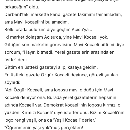
bakacağım” oldu.
Derbent’teki markette kendi gazete takımımı tamamladım,
ama Mavi Kocaeli’ni bulamadım.
Belki orada bulurum diye geçtim Acısu’ya…
İki market dolaştım Acısu’da, yine Mavi Kocaeli yok.
Gittiğim son marketin görevlisine Mavi Kocaeli bitti mi diye
sordum, “Hayır, bitmedi. Yerel gazetelerin arasında en
üstte” dedi.
Gittim en üstteki gazeteyi alıp, kasaya geldim.
En üstteki gazete Özgür Kocaeli deyince, görevli şunları
söyledi:
“Adı Özgür Kocaeli, ama logosu mavi olduğu için Mavi
Kocaeli deniyor ona. Burada yerel gazetelerin hepsinin
adında Kocaeli var. Demokrat Kocaeli’nin logosu kırmızı o
yüzden ‘Kırmızı Kocaeli’ diye isterler onu. Bizim Kocaeli’nin
logo rengi yeşil, ona da ‘Yeşil Kocaeli’ derler.”
“Öğrenmenin yaşı yok”muş gerçekten!