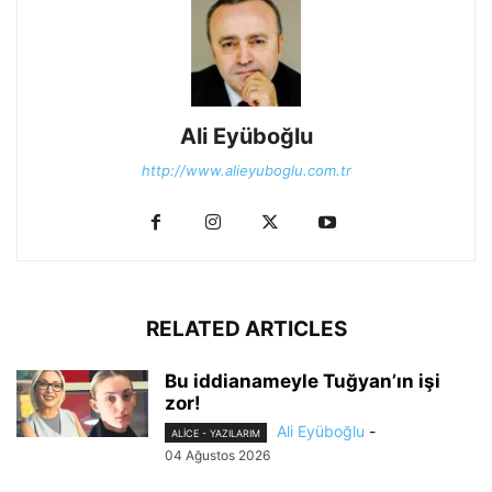
Ali Eyüboğlu
http://www.alieyuboglu.com.tr
RELATED ARTICLES
Bu iddianameyle Tuğyan’ın işi
zor!
Ali Eyüboğlu
-
ALİCE - YAZILARIM
04 Ağustos 2026