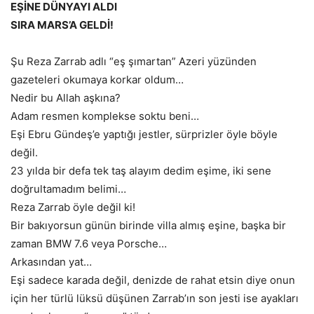
EŞİNE DÜNYAYI ALDI
SIRA MARS’A GELDİ!
Şu Reza Zarrab adlı “eş şımartan” Azeri yüzünden
gazeteleri okumaya korkar oldum…
Nedir bu Allah aşkına?
Adam resmen komplekse soktu beni…
Eşi Ebru Gündeş’e yaptığı jestler, sürprizler öyle böyle
değil.
23 yılda bir defa tek taş alayım dedim eşime, iki sene
doğrultamadım belimi…
Reza Zarrab öyle değil ki!
Bir bakıyorsun günün birinde villa almış eşine, başka bir
zaman BMW 7.6 veya Porsche…
Arkasından yat…
Eşi sadece karada değil, denizde de rahat etsin diye onun
için her türlü lüksü düşünen Zarrab’ın son jesti ise ayakları