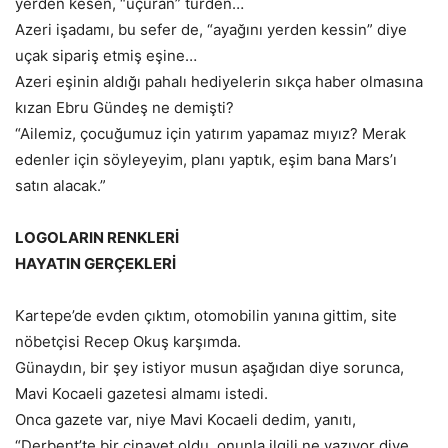
yerden kesen, “uçuran” türden…
Azeri işadamı, bu sefer de, “ayağını yerden kessin” diye
uçak sipariş etmiş eşine…
Azeri eşinin aldığı pahalı hediyelerin sıkça haber olmasına
kızan Ebru Gündeş ne demişti?
“Ailemiz, çocuğumuz için yatırım yapamaz mıyız? Merak
edenler için söyleyeyim, planı yaptık, eşim bana Mars’ı
satın alacak.”
LOGOLARIN RENKLERİ
HAYATIN GERÇEKLERİ
Kartepe’de evden çıktım, otomobilin yanına gittim, site
nöbetçisi Recep Okuş karşımda.
Günaydın, bir şey istiyor musun aşağıdan diye sorunca,
Mavi Kocaeli gazetesi almamı istedi.
Onca gazete var, niye Mavi Kocaeli dedim, yanıtı,
“Derbent’te bir cinayet oldu, onunla ilgili ne yazıyor diye