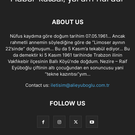
ABOUT US
Nüfus kaydıma göre doğum tarihim 07.05.1961… Ancak
rahmetli annemin söylediğine göre de “Limoser ayının
22’sinde” doğmuşum… Bu da 5 Kasım’a tekabül ediyor… Bu
da demektir ki 5 Kasım 1961 tarihinde Trabzon ilinin
Vakfıkebir ilçesinin Ballı Köyü’nde doğdum. Nezire – Raif
Eyüboğlu çiftinin altı çocuğundan en sonuncusu yani
“tekne kazıntısı”yım…
Contact us:
iletisim@alieyuboglu.com.tr
FOLLOW US