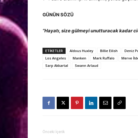
GÜNÜN SÖZÜ
“Hayatı, size gülmeyi unutturacak kadar c
ETİKETLER
Aldous Huxley
Billie Eilish
Deniz P
Los Angeles
Manken
Mark Ruffalo
Merve İld
Sarp Akkartal
Swann Arlaud
Önceki İçerik