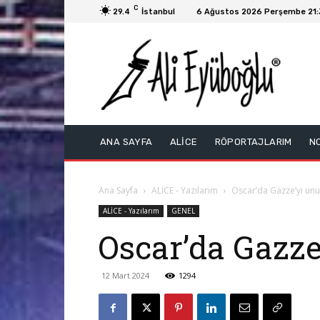
C
29.4
İstanbul
6 Ağustos 2026 Perşembe 21:
ANA SAYFA
ALİCE
RÖPORTAJLARIM
N
Ana Sayfa
ALİCE - Yazılarım
Oscar’da Gazze’yi un
ALİCE - Yazılarım
GENEL
Oscar’da Gazz
12 Mart 2024
1294