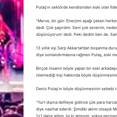
Pulaş’ın sektörde kendisinden eski olan İldeni
“Merve, bir gün ‘Enerjimi aşağı çeken herke
dedi. Çok şaşırdım. Seni çok severim, nede
düşünüyorum’ dedi. Peki dedim ben de. Sanırı
13 yıllık eşi Sarp Akkartal’dan boşanma duru
diye sonlandırmasına rağmen Pulaş, eski mes
Birçok insanın böyle yapan bir eski arkadaş
istemediği kişi hakkında böyle düşünmesinin
Deniz Pulaş’ın böyle düşünmesinin sebebi ise
“Yurt dışına defileye gidince çok para harc
diye nasihat ederdi. Şimdiki aklım olsaydı 
1+1 daire aldım. İyi ki almışım, yoksa geçin