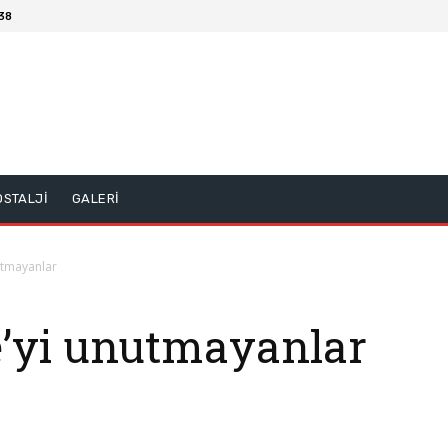
38
OSTALJİ
GALERİ
utmayanlar
e’yi unutmayanlar