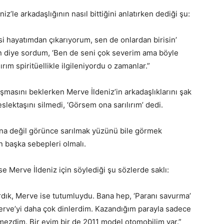
z’le arkadaşlığının nasıl bittiğini anlatırken dediği şu:
si hayatımdan çıkarıyorum, sen de onlardan birisin’
n diye sordum, ‘Ben de seni çok severim ama böyle
m spiritüellikle ilgileniyordu o zamanlar.”
şmasını beklerken Merve İldeniz’in arkadaşlıklarını şak
lektaşını silmedi, ‘Görsem ona sarılırım’ dedi.
ına değil görünce sarılmak yüzünü bile görmek
 başka sebepleri olmalı.
 Merve İldeniz için söylediği şu sözlerde saklı:
ardık, Merve ise tutumluydu. Bana hep, ‘Paranı savurma’
Merve’yi daha çok dinlerdim. Kazandığım parayla sadece
emezdim. Bir evim bir de 2011 model otomobilim var.”