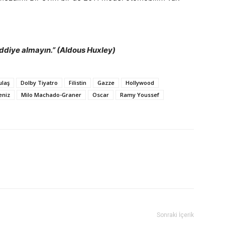
iddiye almayın.” (Aldous Huxley)
ulaş
Dolby Tiyatro
Filistin
Gazze
Hollywood
eniz
Milo Machado-Graner
Oscar
Ramy Youssef
Sonraki İçerik