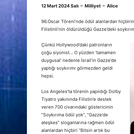
12 Mart 2024 Salı – Milliyet – Alice
96.Oscar Töreni’nde ödül alanlardan hiçbiri
Filistinli’nin öldürüldüğü Gazze’deki soykırı
Çünkü Hollywood’daki patronların
çoğu siyonist… O yüzden ‘tamamen
duygusal’ nedenle İsrail’in Gazze’de
yaptığı soykırımı görmezden geldi
hepsi.
Los Angeles’ta törenin yapıldığı Dolby
Tiyatro yakınında Filistin’e destek
veren 700 civarındaki göstericinin
“Soykırıma ödül yok”, “Gazze’de
ateşkes” sloganlarına rağmen ödül
alanlardan hiçbiri “Bitsin artık bu