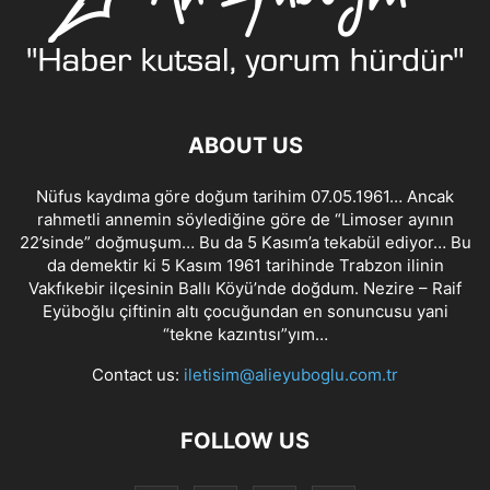
ABOUT US
Nüfus kaydıma göre doğum tarihim 07.05.1961… Ancak
rahmetli annemin söylediğine göre de “Limoser ayının
22’sinde” doğmuşum… Bu da 5 Kasım’a tekabül ediyor… Bu
da demektir ki 5 Kasım 1961 tarihinde Trabzon ilinin
Vakfıkebir ilçesinin Ballı Köyü’nde doğdum. Nezire – Raif
Eyüboğlu çiftinin altı çocuğundan en sonuncusu yani
“tekne kazıntısı”yım…
Contact us:
iletisim@alieyuboglu.com.tr
FOLLOW US