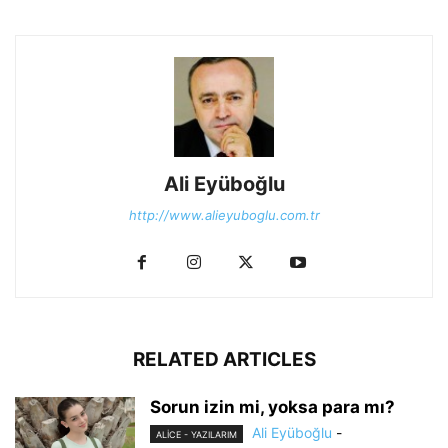
Ali Eyüboğlu
http://www.alieyuboglu.com.tr
RELATED ARTICLES
Sorun izin mi, yoksa para mı?
Ali Eyüboğlu
-
ALİCE - YAZILARIM