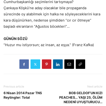
Cumhurbaşkanlığı seçimlerini tartışmaya?
Çankaya Köşkü’ne aday olacaklar bile propaganda
sürecinde oy alabilmek için halka ne söyleyeceklerini kara
kara düşünürken, nedense şimdiden “cır cır ötmeye”
başladı ekranların “Ağustos böcekleri”…
GÜNÜN SÖZÜ
“Huzur mu istiyorsun; az insan, az eşya.” (Franz Kafka)
Previous article
Next article
6 Nisan 2014 Pazar TNS
BOB GELDOF’UN KIZI
Reytingler: Total
PEACHES… YAŞI 25, ÖLÜM
NEDENİ UYUŞTURUCU…