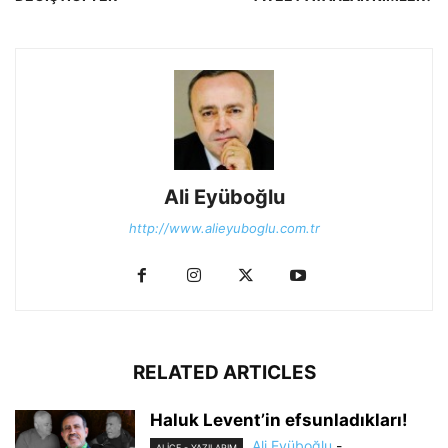
Ali Eyüboğlu
http://www.alieyuboglu.com.tr
RELATED ARTICLES
Haluk Levent’in efsunladıkları!
Ali Eyüboğlu
-
ALİCE - YAZILARIM