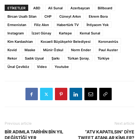
ETİKETLER
ABD
Ali Sunal
Azerbaycan
Billboard
Bircan Usallı Silan
CHP
Cüneyt Arkın
Ekrem Bora
Ermenistan
Filiz Akın
Habertürk TV
İhtiyacım Yok
Instagram
İzzet Günay
Kartepe
Kemal Sunal
Kim Kardashian
Kocaeli Büyükşehir Belediyesi
Koronavirüs
Kovid
Maske
Münir Özkul
Norm Ender
Paul Auster
Rekor
Sadık Uysal
Şarkı
Türkan Şoray.
Türkiye
Ünal Çeviköz
Video
Youtube
Previous article
Next article
BİR ADIMLA TARİHİN BİN YIL
“ATV KAPATILSIN” DİYE
DEĞİŞTİĞİ YER
TWEET ATANLAR KİMLER?