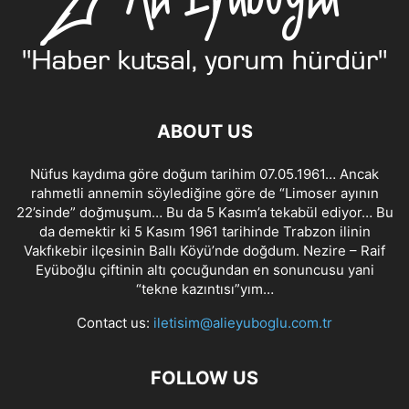
ABOUT US
Nüfus kaydıma göre doğum tarihim 07.05.1961… Ancak
rahmetli annemin söylediğine göre de “Limoser ayının
22’sinde” doğmuşum… Bu da 5 Kasım’a tekabül ediyor… Bu
da demektir ki 5 Kasım 1961 tarihinde Trabzon ilinin
Vakfıkebir ilçesinin Ballı Köyü’nde doğdum. Nezire – Raif
Eyüboğlu çiftinin altı çocuğundan en sonuncusu yani
“tekne kazıntısı”yım…
Contact us:
iletisim@alieyuboglu.com.tr
FOLLOW US