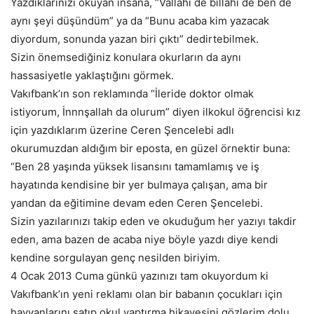
Yazdıklarınızı okuyan insana, “Vallahi de billahi de ben de
aynı şeyi düşündüm” ya da “Bunu acaba kim yazacak
diyordum, sonunda yazan biri çıktı” dedirtebilmek.
Sizin önemsediğiniz konulara okurların da aynı
hassasiyetle yaklaştığını görmek.
Vakıfbank’ın son reklamında “İleride doktor olmak
istiyorum, İnnnşallah da olurum” diyen ilkokul öğrencisi kız
için yazdıklarım üzerine Ceren Şencelebi adlı
okurumuzdan aldığım bir eposta, en güzel örnektir buna:
“Ben 28 yaşında yüksek lisansını tamamlamış ve iş
hayatında kendisine bir yer bulmaya çalışan, ama bir
yandan da eğitimine devam eden Ceren Şencelebi.
Sizin yazılarınızı takip eden ve okuduğum her yazıyı takdir
eden, ama bazen de acaba niye böyle yazdı diye kendi
kendine sorgulayan genç nesilden biriyim.
4 Ocak 2013 Cuma günkü yazınızı tam okuyordum ki
Vakıfbank’ın yeni reklamı olan bir babanın çocukları için
hayvanlarını satıp okul yaptırma hikayesini gözlerim dolu