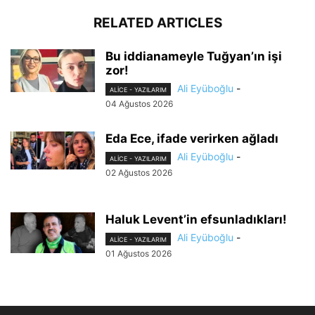
RELATED ARTICLES
Bu iddianameyle Tuğyan’ın işi
zor!
Ali Eyüboğlu
-
ALİCE - YAZILARIM
04 Ağustos 2026
Eda Ece, ifade verirken ağladı
Ali Eyüboğlu
-
ALİCE - YAZILARIM
02 Ağustos 2026
Haluk Levent’in efsunladıkları!
Ali Eyüboğlu
-
ALİCE - YAZILARIM
01 Ağustos 2026