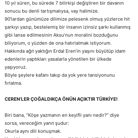
10 yıl süren, bu sürede 7 bilirkişi değiştiren bir davanın
sonucu bu denli tartışmalıysa, vay halimize.
90’lardan günümüze dilimize pelesenk olmuş yüzlerce hit
şarkıyı yazıp, bestelemiş bir insanın izinsiz şarkı kullanmış
gibi lanse edilmesinin Aksu’nun moralini bozduğunu
biliyorum, o yüzden de ona hatırlatmak istiyorum.
Hakkında ağıt yaktığın Erdal Eren’in yaşını büyütüp idam
edenlerin yaptıkları yasalarla yönetilen bir ülkede
yaşıyoruz.
Böyle şeylere kafanı takıp da yok yere tansiyonunu
fırlatma.
CEREN’LER ÇOĞALDIKÇA ÖNÜN AÇIKTIR TÜRKİYE!
Biri bana, “Köşe yazmanın en keyifli yanı nedir?” diye
sorsa, vereceğim yanıt şudur:
Okurla aynı dili konuşmak.