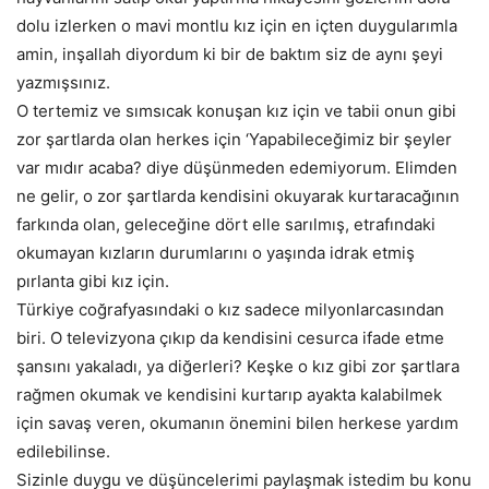
dolu izlerken o mavi montlu kız için en içten duygularımla
amin, inşallah diyordum ki bir de baktım siz de aynı şeyi
yazmışsınız.
O tertemiz ve sımsıcak konuşan kız için ve tabii onun gibi
zor şartlarda olan herkes için ‘Yapabileceğimiz bir şeyler
var mıdır acaba? diye düşünmeden edemiyorum. Elimden
ne gelir, o zor şartlarda kendisini okuyarak kurtaracağının
farkında olan, geleceğine dört elle sarılmış, etrafındaki
okumayan kızların durumlarını o yaşında idrak etmiş
pırlanta gibi kız için.
Türkiye coğrafyasındaki o kız sadece milyonlarcasından
biri. O televizyona çıkıp da kendisini cesurca ifade etme
şansını yakaladı, ya diğerleri? Keşke o kız gibi zor şartlara
rağmen okumak ve kendisini kurtarıp ayakta kalabilmek
için savaş veren, okumanın önemini bilen herkese yardım
edilebilinse.
Sizinle duygu ve düşüncelerimi paylaşmak istedim bu konu