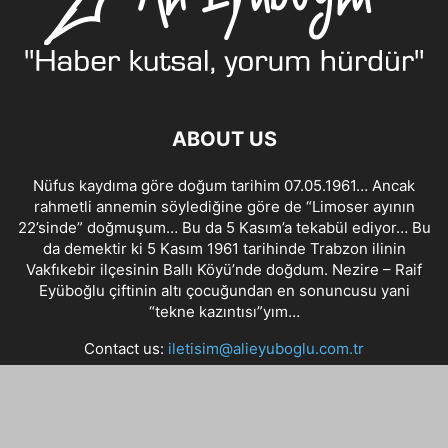
ABOUT US
Nüfus kaydıma göre doğum tarihim 07.05.1961… Ancak
rahmetli annemin söylediğine göre de “Limoser ayının
22’sinde” doğmuşum… Bu da 5 Kasım’a tekabül ediyor… Bu
da demektir ki 5 Kasım 1961 tarihinde Trabzon ilinin
Vakfıkebir ilçesinin Ballı Köyü’nde doğdum. Nezire – Raif
Eyüboğlu çiftinin altı çocuğundan en sonuncusu yani
“tekne kazıntısı”yım…
Contact us:
iletisim@alieyuboglu.com.tr
FOLLOW US