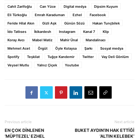
Cahit Zarifoğlu
Can Yüce
Digital medya
Dipsim Kuyum
Eli Türkoğlu
Emrah Karaduman
Ezhel
Facebook
Feride Hilal Akın
Gizli Aşk
Günün Sözü
Hakan Tunçbilek
İdo Tatlıses
İkikardesh
Instagram
Kanal 7
Klip
Koray Avcı
Mabel Matiz
Mahir Ünal
Mandalinacı
Mehmet Acet
Örgüt
Öyle Kolaysa
Şarkı
Sosyal medya
Spotify
Teşkilat
Tuğçe Kandemir
Twitter
Vay Deli Gönlüm
Veysel Mutlu
Yalnız Çiçek
Youtube
Previous article
Next article
EN ÇOK DİNLENEN
BUKET AYDIN’IN HAK ETTİĞİ
‘MÜPTEZEL’ EZHEL
‘ALTIN KELEBEK’