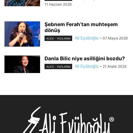
11 Haziran 2026
Şebnem Ferah’tan muhteşem
dönüş
Ali Eyüboğlu
-
07 Mayıs 2026
ALİCE - YAZILARIM
Danla Bilic niye asilliğini bozdu?
Ali Eyüboğlu
-
21 Aralık 2025
ALİCE - YAZILARIM