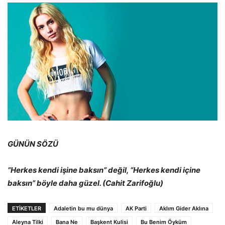
GÜNÜN SÖZÜ
“Herkes kendi işine baksın” değil, “Herkes kendi içine
baksın” böyle daha güzel. (Cahit Zarifoğlu)
ETİKETLER
Adaletin bu mu dünya
AK Parti
Aklım Gider Aklına
Aleyna Tilki
Bana Ne
Başkent Kulisi
Bu Benim Öyküm