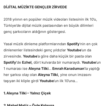
DİJİTAL MÜZİKTE
GENÇLER ZİRVEDE
2018 yılının en popüler müzik videoları listesinin ilk 10’u,
Türkiye’de dijital müzik pastasından en büyük dilimleri
genç şarkıcıların aldığının göstergesi.
Yasal müzik dinleme platformlarından
Spotify
’nin en çok
dinlenenler listesindeki genç yıldızlar
Youtube
’un da
zirvesinde.
Youtube
’a göre daha küçük bir pasta olan
Spotify’
de
Ezhel,
dört kulvarda bir numaraydı.
Youtube
’un
1 numarası ise
Aleyna Tilki
…
Emrah Karaduman
’la yaptığı
her şarkısı olay olan
Aleyna Tilki,
yine onun imzasını
taşıyan iki kliple girdi
Youtube
’un ilk 10’una…
1. Aleyna Tilki – Yalnız Çiçek
2. Mabel Matiz – Öyle Kolaysa