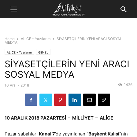
Home
ALİCE - Yazılarım
SİYASETÇİLERİN YENİ ARACI SOSYAL
MEDYA
ALİCE - Yazılarım
GENEL
SİYASETÇİLERİN YENİ ARACI
SOSYAL MEDYA
1426
10 Aralık 2018
10 ARALIK 2018 PAZARTESİ – MİLLİYET – ALİCE
Pazar sabahları
Kanal 7
’de yayınlanan
“Başkent Kulisi”
nin