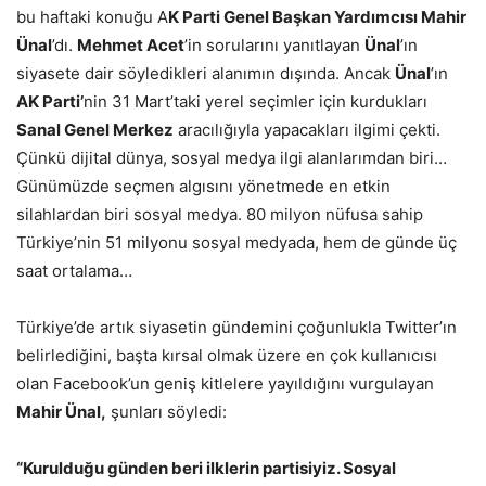
bu haftaki konuğu A
K Parti Genel Başkan Yardımcısı Mahir
Ünal
’dı.
Mehmet Acet
’in sorularını yanıtlayan
Ünal
’ın
siyasete dair söyledikleri alanımın dışında. Ancak
Ünal
’ın
AK Parti’
nin 31 Mart’taki yerel seçimler için kurdukları
Sanal Genel Merkez
aracılığıyla yapacakları ilgimi çekti.
Çünkü dijital dünya, sosyal medya ilgi alanlarımdan biri…
Günümüzde seçmen algısını yönetmede en etkin
silahlardan biri sosyal medya. 80 milyon nüfusa sahip
Türkiye’nin 51 milyonu sosyal medyada, hem de günde üç
saat ortalama…
Türkiye’de artık siyasetin gündemini çoğunlukla Twitter’ın
belirlediğini, başta kırsal olmak üzere en çok kullanıcısı
olan Facebook’un geniş kitlelere yayıldığını vurgulayan
Mahir Ünal,
şunları söyledi:
“Kurulduğu günden beri ilklerin partisiyiz. Sosyal