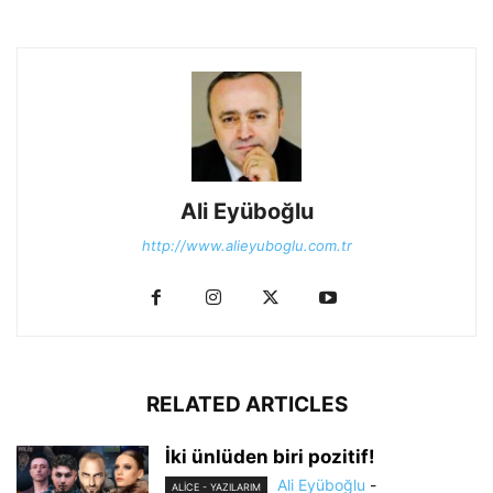
Ali Eyüboğlu
http://www.alieyuboglu.com.tr
RELATED ARTICLES
İki ünlüden biri pozitif!
Ali Eyüboğlu
-
ALİCE - YAZILARIM