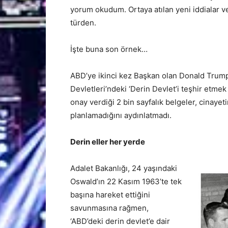
yorum okudum. Ortaya atılan yeni iddialar ve
türden.
İşte buna son örnek…
ABD’ye ikinci kez Başkan olan Donald Trump
Devletleri’ndeki ‘Derin Devlet’i teşhir etmek 
onay verdiği 2 bin sayfalık belgeler, cinayeti
planlamadığını aydınlatmadı.
Derin eller her yerde
Adalet Bakanlığı, 24 yaşındaki
Oswald’ın 22 Kasım 1963’te tek
başına hareket ettiğini
savunmasına rağmen,
‘ABD’deki derin devlet’e dair