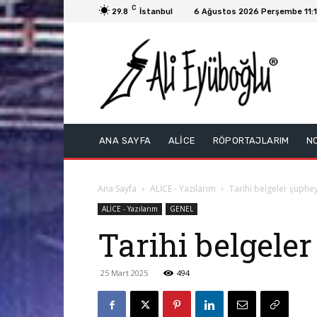
C
29.8
İstanbul
6 Ağustos 2026 Perşembe 11:
ANA SAYFA
ALİCE
RÖPORTAJLARIM
N
Ana Sayfa
ALİCE - Yazılarım
Tarihi belgeler şüpheyi
ALİCE - Yazılarım
GENEL
Tarihi belgeler
25 Mart 2025
494