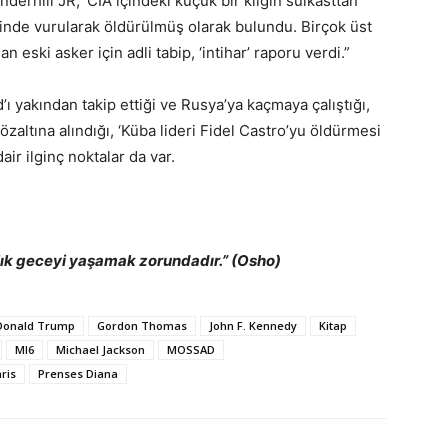
erhill JR, ‘CIA içindeki küçük bir kliğin suikasttan
nde vurularak öldürülmüş olarak bulundu. Birçok üst
an eski asker için adli tabip, ‘intihar’ raporu verdi.”
ı yakından takip ettiği ve Rusya’ya kaçmaya çalıştığı,
altına alındığı, ‘Küba lideri Fidel Castro’yu öldürmesi
air ilginç noktalar da var.
nlık geceyi yaşamak zorundadır.” (Osho)
Donald Trump
Gordon Thomas
John F. Kennedy
Kitap
MI6
Michael Jackson
MOSSAD
ris
Prenses Diana