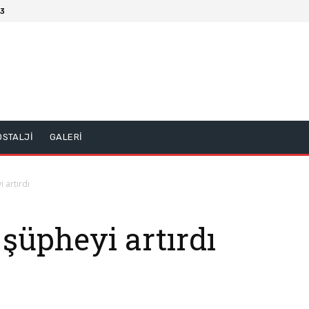
13
OSTALJİ
GALERİ
 artırdı
 şüpheyi artırdı