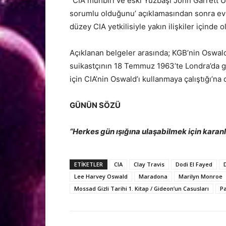
“CIA muhbiri ve eski Yüzbaşı John Garrett Und
sorumlu olduğunu’ açıklamasından sonra evi
düzey CIA yetkilisiyle yakın ilişkiler içinde ol
Açıklanan belgeler arasında; KGB’nin Oswald’
suikastçının 18 Temmuz 1963’te Londra’da göz
için CIA’nin Oswald’ı kullanmaya çalıştığı’na d
GÜNÜN SÖZÜ
“Herkes gün ışığına ulaşabilmek için kara
ETİKETLER
CIA
Clay Travis
Dodi El Fayed
Lee Harvey Oswald
Maradona
Marilyn Monroe
Mossad Gizli Tarihi 1. Kitap / Gideon’un Casusları
Pa