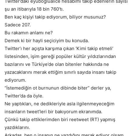
Twitter’daki eyuboglualice hesabımı takip edenlerin sayısı
şu an itibarıyla 18 bin 760’tı.
Ben kaç kişiyi takip ediyorum, biliyor musunuz?
Sadece 207.
Bu rakamın anlamı ne?
Demek ki bir hayli seçiciyim bu konuda.
Twitter’ı her açışta karşıma çıkan ‘Kimi takip etmeli’
listesinden, işim gereği popüler kültür yıldızlarından
bazılarını ve Türkiye’de olan bitenler hakkında ne
yazacaklarını merak ettiğim sınırlı sayıda insanı takip
ediyorum.
“İstemediğin ot burnunun dibinde biter” derler ya,
Twitter’da da öyle.
Ne yaptıkları, ne dedikleriyle asla ilgilenmeyeceğim
insanların tweet’leri bir bakıyorum ekranımda.
Çünkü takip ettiklerimden biri reetweet (RT) yapmış
yazdıklarını.
Arkadaş, ben o insanın ne yazdığını merak ediyor olsam,