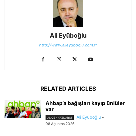
Ali Eyüboğlu
http://www.alieyuboglu.com.tr
RELATED ARTICLES
Ahbap’a bağışları kayıp ünlüler
var
Ali Eyüboğlu
-
ALİCE - YAZILARIM
08 Ağustos 2026