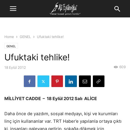
Home
GENEL
Ufuktaki tehlike!
GENEL
Ufuktaki tehlike!
609
18 Eylül 2012
MİLLİYET CADDE – 18 Eylül 2012 Salı ALİCE
Daha önce de yazdım, sosyal medyayı, kişi ve kurumları
linç için kullananlar var. TRT Haber’e yapılanla ortaya çıktı
ki, insanları galeyana getirip, sokağa dökmek için