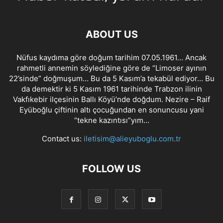
ABOUT US
Nüfus kaydıma göre doğum tarihim 07.05.1961… Ancak
rahmetli annemin söylediğine göre de “Limoser ayının
22’sinde” doğmuşum… Bu da 5 Kasım’a tekabül ediyor… Bu
da demektir ki 5 Kasım 1961 tarihinde Trabzon ilinin
Vakfıkebir ilçesinin Ballı Köyü’nde doğdum. Nezire – Raif
Eyüboğlu çiftinin altı çocuğundan en sonuncusu yani
“tekne kazıntısı”yım…
Contact us:
iletisim@alieyuboglu.com.tr
FOLLOW US