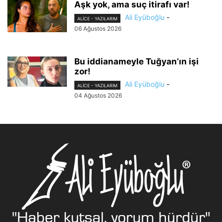
Aşk yok, ama suç itirafı var!
Ali Eyüboğlu
-
ALİCE - YAZILARIM
06 Ağustos 2026
Bu iddianameyle Tuğyan’ın işi
zor!
Ali Eyüboğlu
-
ALİCE - YAZILARIM
04 Ağustos 2026