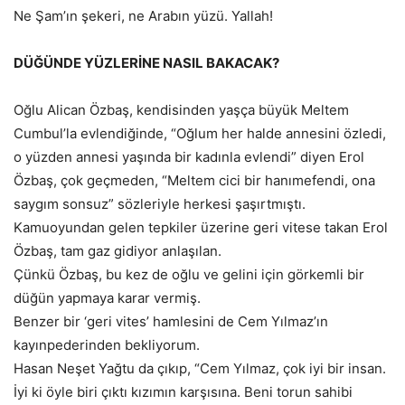
Ne Şam’ın şekeri, ne Arabın yüzü. Yallah!
DÜĞÜNDE YÜZLERİNE NASIL BAKACAK?
Oğlu Alican Özbaş, kendisinden yaşça büyük Meltem
Cumbul’la evlendiğinde, “Oğlum her halde annesini özledi,
o yüzden annesi yaşında bir kadınla evlendi” diyen Erol
Özbaş, çok geçmeden, “Meltem cici bir hanımefendi, ona
saygım sonsuz” sözleriyle herkesi şaşırtmıştı.
Kamuoyundan gelen tepkiler üzerine geri vitese takan Erol
Özbaş, tam gaz gidiyor anlaşılan.
Çünkü Özbaş, bu kez de oğlu ve gelini için görkemli bir
düğün yapmaya karar vermiş.
Benzer bir ‘geri vites’ hamlesini de Cem Yılmaz’ın
kayınpederinden bekliyorum.
Hasan Neşet Yağtu da çıkıp, “Cem Yılmaz, çok iyi bir insan.
İyi ki öyle biri çıktı kızımın karşısına. Beni torun sahibi