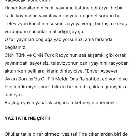
Haber kanallarının canlı yayınını, üstüne editöryal hiçbir
katkı koymadan yayınlayan radyoların genel sorunu bu…
Televizyon kanalının sesini radyoya verip, bir taşla iki kuş
vurduğunu sananların atladığı şey şu:
O tür yayınları boşluğa yapıyorsunuz, ama farkında
değilsiniz.
CNN Türk ve CNN Türk Radyo’nun salı akşamki gibi ortak
yayınındaki şayet siz, televizyonun canlı yayınını radyodan
aktarırken belli aralıklarla dinleyiciye, “Enver Aysever,
‘Aykırı Sorular’da CHP’li Melda Onur’la sohbet ediyor” diye
bilgilendirmiyorsanız, bilin ki bizim gibi çoktan gitmiştir o
dinleyici.
Boşluğa yayın yaparak boşuna tüketmeyin enerjinizi.
YAZ TATİLİ’NE ÇIKTI!
Okullar tatile girer girmez “yaz tatili”ne çıkanlardan biri de