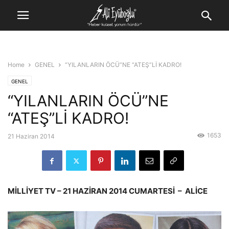
Home
GENEL
“YILANLARIN ÖCÜ”NE “ATEŞ”Lİ KADRO!
GENEL
“YILANLARIN ÖCÜ”NE
“ATEŞ”Lİ KADRO!
1653
21 Haziran 2014
MİLLİYET TV – 21 HAZİRAN 2014 CUMARTESİ – ALİCE