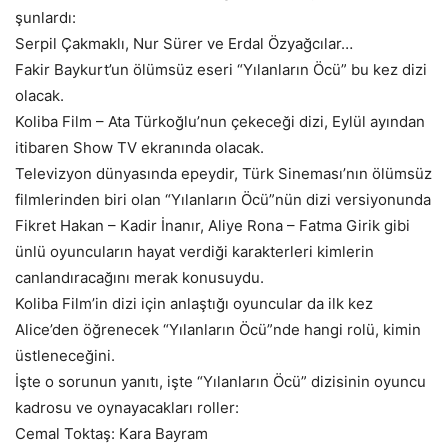
şunlardı:
Serpil Çakmaklı, Nur Sürer ve Erdal Özyağcılar…
Fakir Baykurt’un ölümsüz eseri “Yılanların Öcü” bu kez dizi
olacak.
Koliba Film – Ata Türkoğlu’nun çekeceği dizi, Eylül ayından
itibaren Show TV ekranında olacak.
Televizyon dünyasında epeydir, Türk Sineması’nın ölümsüz
filmlerinden biri olan “Yılanların Öcü”nün dizi versiyonunda
Fikret Hakan – Kadir İnanır, Aliye Rona – Fatma Girik gibi
ünlü oyuncuların hayat verdiği karakterleri kimlerin
canlandıracağını merak konusuydu.
Koliba Film’in dizi için anlaştığı oyuncular da ilk kez
Alice’den öğrenecek “Yılanların Öcü”nde hangi rolü, kimin
üstleneceğini.
İşte o sorunun yanıtı, işte “Yılanların Öcü” dizisinin oyuncu
kadrosu ve oynayacakları roller:
Cemal Toktaş: Kara Bayram