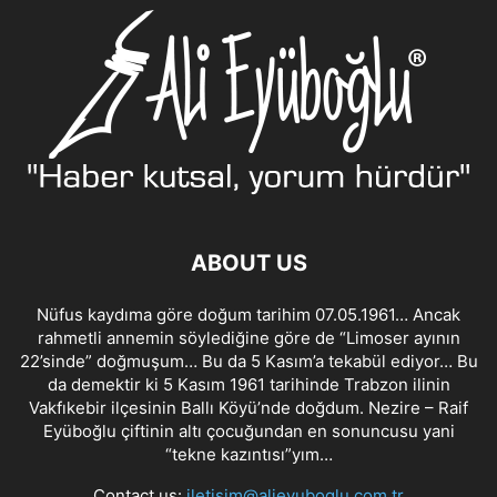
ABOUT US
Nüfus kaydıma göre doğum tarihim 07.05.1961… Ancak
rahmetli annemin söylediğine göre de “Limoser ayının
22’sinde” doğmuşum… Bu da 5 Kasım’a tekabül ediyor… Bu
da demektir ki 5 Kasım 1961 tarihinde Trabzon ilinin
Vakfıkebir ilçesinin Ballı Köyü’nde doğdum. Nezire – Raif
Eyüboğlu çiftinin altı çocuğundan en sonuncusu yani
“tekne kazıntısı”yım…
Contact us:
iletisim@alieyuboglu.com.tr