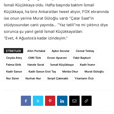
İsmail Küçükkaya oldu. Hafta başında baktım İsmail
Küçükkaya, ha bire Ankara’dan tweet atıyor, FOX ekranında
ise onun yerine Murat Güloğlu vardı “Çalar Saat”in
stüdyosundan canlı yayında… “Yaz tatili”ne mi çıktınız diye
sorunca şu yanıt geldi İsmail Küçükkaya’dan:
“Evet, 4 Ağustos’a kadar izindeyim.”
ETİKETLER
Altın Portakal
Aykırı Sorular
Cemal Toktaş
Ceyda Ateş
CNN Türk
Enver Aysever
Fakir Baykurt
Fatma Girik
Hande Soral
İsmail Küçükkaya
Kadir İnanır
Kadir Savun
Kadir Savun Erol Taş
Melda Okur
Murat Güloğlu
Nur Sürer
Nurhan Nur
Serpil Çakmaklı
Yılanların Öcü