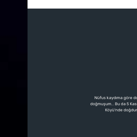
Nüfus kaydıma göre do
doğmuşum… Bu da 5 Kasım’a
Köyü’nde doğdum.