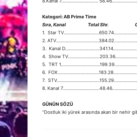
8.Kanal 7………………………… 58.46…………………
Kategori: AB Prime Time
Sıra, Kanal Total Shr. Günlük
1. Star TV………………………..650.74……………
2. ATV……………………………..384.02………………
3. Kanal D……………………….341.14………………
4. Show TV……………………..203.36……………
5. TRT 1…………………………..199.39……………
6. FOX…………………………….183.28………………
7. STV……………………………..155.29………………
8. Kanal 7…………………………48.46………………
GÜNÜN SÖZÜ
“Dostluk iki yürek arasında akan bir nehir gibi