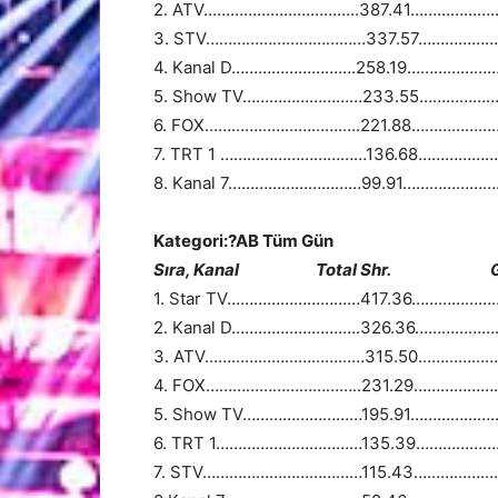
2. ATV……………………………..387.41………………
3. STV………………………………337.57………………
4. Kanal D……………………….258.19………………
5. Show TV………………………233.55………………
6. FOX……………………………..221.88………………
7. TRT 1 ……………………………136.68………………
8. Kanal 7…………………………99.91…………………
Kategori:?AB Tüm Gün
Sıra, Kanal Total Shr. Günlük
1. Star TV…………………………417.36………………
2. Kanal D………………………..326.36………………
3. ATV………………………………315.50…………………
4. FOX……………………………..231.29………………
5. Show TV………………………195.91………………
6. TRT 1……………………………135.39……………
7. STV………………………………115.43………………