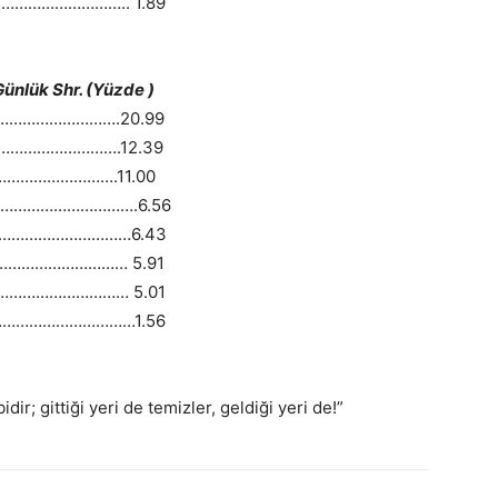
……………………….. 1.89
 Shr. (Yüzde )
………………………….20.99
……………………….12.39
……………………….11.00
…………………………….6.56
……………………………6.43
………………………… 5.91
………………………… 5.01
……………………………1.56
dir; gittiği yeri de temizler, geldiği yeri de!”