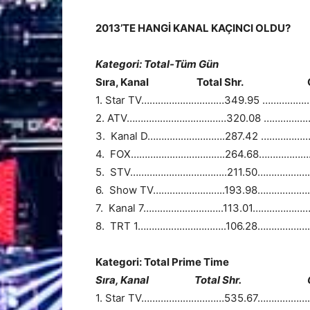
2013’TE HANGİ KANAL KAÇINCI OLDU?
Kategori: Total-Tüm Gün
Sıra, Kanal Total Shr. Günlü
1. Star TV…………………………349.95 …………
2. ATV………………………………320.08 ……………
3. Kanal D……………………….287.42 ……………
4. FOX…………………………….264.68……………
5. STV……………………………..211.50……………
6. Show TV……………………..193.98……………
7. Kanal 7………………………..113.01……………
8. TRT 1…………………………..106.28……………
Kategori: Total Prime Time
Sıra, Kanal Total Shr. Günlü
1. Star TV…………………………535.67………………