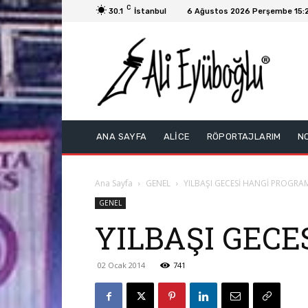
C
30.1
İstanbul
6 Ağustos 2026 Perşembe 15:
ANA SAYFA
ALİCE
RÖPORTAJLARIM
N
Ana Sayfa
GENEL
YILBAŞI GECESİ HANGİ PROGRAM
GENEL
YILBAŞI GECE
02 Ocak 2014
741