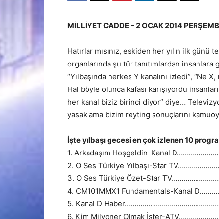
MİLLİYET CADDE – 2 OCAK 2014 PERŞEM
Hatırlar mısınız, eskiden her yılın ilk günü t
organlarında şu tür tanıtımlardan insanlara gı
“Yılbaşında herkes Y kanalını izledi”, “Ne X, 
Hal böyle olunca kafası karışıyordu insanların
her kanal biziz birinci diyor” diye… Televizy
yasak ama bizim reyting sonuçlarını kamuoy
İşte yılbaşı gecesi en çok izlenen 10 progra
1. Arkadaşım Hoşgeldin-Kanal D…………
2. O Ses Türkiye Yılbaşı-Star TV…………
3. O Ses Türkiye Özet-Star TV………………
4. CM101MMX1 Fundamentals-Kanal D…
5. Kanal D Haber………………………………………
6. Kim Milyoner Olmak İster-ATV…………