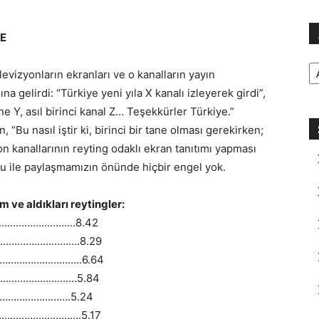
BE
Ar
elevizyonların ekranları ve o kanalların yayın
na gelirdi: “Türkiye yeni yıla X kanalı izleyerek girdi”,
ne Y, asıl birinci kanal Z… Teşekkürler Türkiye.”
, “Bu nasıl iştir ki, birinci bir tane olması gerekirken;
on kanallarının reyting odaklı ekran tanıtımı yapması
u ile paylaşmamızın önünde hiçbir engel yok.
m ve aldıkları reytingler:
………………………………8.42
……………………………….8.29
……………………………..6.64
…………………………….5.84
……………………….5.24
……………………………….5.17