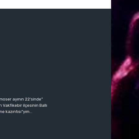
moser ayının 22’sinde”
Vakfıkebir ilçesinin Ballı
ne kazıntısı”yım…