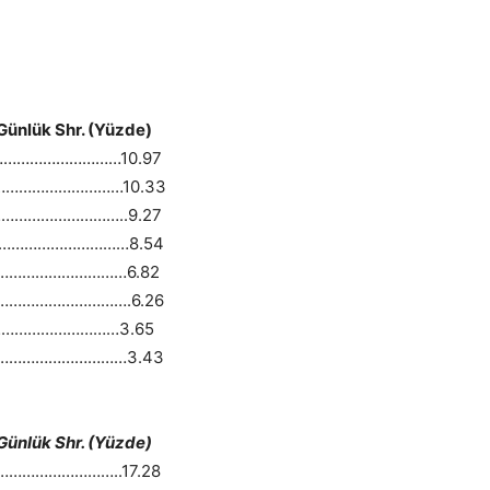
k Shr. (Yüzde)
……………………………10.97
…………………………10.33
…………………………..9.27
……………………………8.54
……………………………6.82
…………………………….6.26
……………………………3.65
……………………………3.43
k Shr. (Yüzde)
………………………..17.28