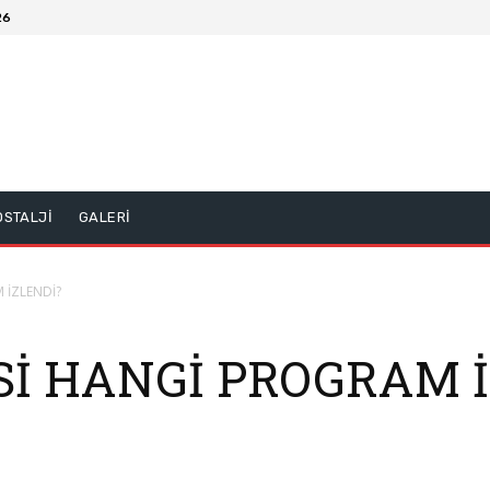
26
OSTALJİ
GALERİ
 İZLENDİ?
Sİ HANGİ PROGRAM 