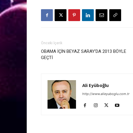
Önceki İçerik
OBAMA İÇİN BEYAZ SARAY’DA 2013 BÖYLE
GEÇTİ
Ali Eyüboğlu
http://www.alieyuboglu.com.tr