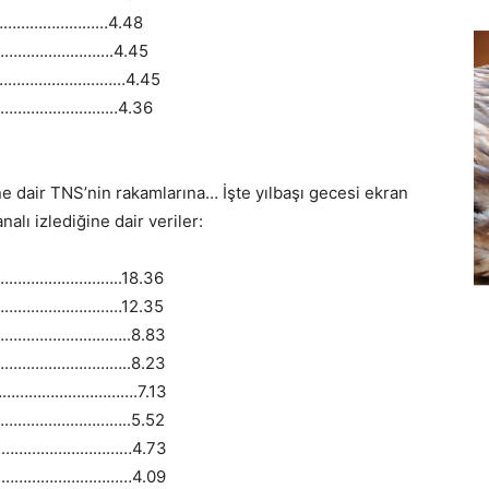
…………………………4.48
………………………….4.45
………………………………4.45
…………………………………4.36
ne dair TNS’nin rakamlarına… İşte yılbaşı gecesi ekran
alı izlediğine dair veriler:
……………………..18.36
…………………………12.35
………………………..8.83
………………………..8.23
………………………….7.13
………………………..5.52
……………………………4.73
……………………………4.09