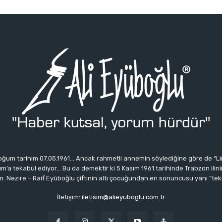
ğum tarihim 07.05.1961… Ancak rahmetli annemin söylediğine göre de “Li
 tekabül ediyor… Bu da demektir ki 5 Kasım 1961 tarihinde Trabzon ilinin 
 Nezire – Raif Eyüboğlu çiftinin altı çocuğundan en sonuncusu yani “tek
İletişim:
iletisim@alieyuboglu.com.tr