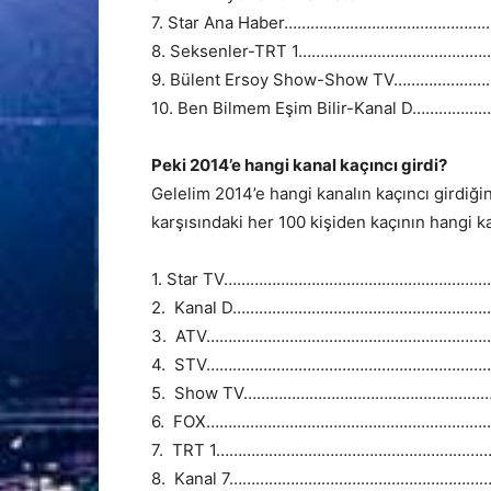
7. Star Ana Haber……………………………………
8. Seksenler-TRT 1…………………………………
9. Bülent Ersoy Show-Show TV……………
10. Ben Bilmem Eşim Bilir-Kanal D……
Peki 2014’e hangi kanal kaçıncı girdi?
Gelelim 2014’e hangi kanalın kaçıncı girdiği
karşısındaki her 100 kişiden kaçının hangi kan
1. Star TV………………………………………………………
2. Kanal D…………………………………………………
3. ATV…………………………………………………………
4. STV…………………………………………………………
5. Show TV…………………………………………………
6. FOX…………………………………………………………
7. TRT 1……………………………………………………
8. Kanal 7…………………………………………………