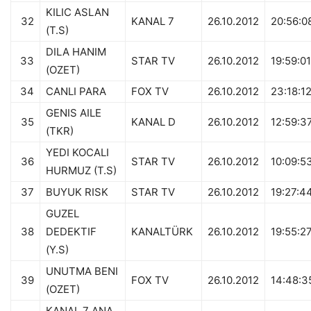
KILIC ASLAN
32
KANAL 7
26.10.2012
20:56:0
(T.S)
DILA HANIM
33
STAR TV
26.10.2012
19:59:01
(OZET)
34
CANLI PARA
FOX TV
26.10.2012
23:18:1
GENIS AILE
35
KANAL D
26.10.2012
12:59:3
(TKR)
YEDI KOCALI
36
STAR TV
26.10.2012
10:09:5
HURMUZ (T.S)
37
BUYUK RISK
STAR TV
26.10.2012
19:27:4
GUZEL
38
DEDEKTIF
KANALTÜRK
26.10.2012
19:55:2
(Y.S)
UNUTMA BENI
39
FOX TV
26.10.2012
14:48:3
(OZET)
KANAL 7 ANA