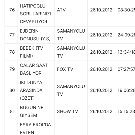
HATIPOGLU
76
ATV
26.10.2012
08:30:2
SORULARINIZI
CEVAPLIYOR
EJDERIN
SAMANYOLU
77
26.10.2012
24:09:2
DONUSU (Y.S)
TV
BEBEK (TV
SAMANYOLU
78
26.10.2012
13:34:1
FILMI)
TV
CALAR SAAT
79
FOX TV
26.10.2012
07:27:5
BASLIYOR
IKI DUNYA
SAMANYOLU
80
ARASINDA
26.10.2012
19:06:2
TV
(OZET)
BUGUN NE
81
SHOW TV
26.10.2012
15:15:2
GIYSEM
ESRA EROL’DA
EVLEN