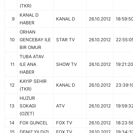
(TKR)
KANAL D
9
KANAL D
26.10.2012
18:59:5
HABER
ORHAN
10
GENCEBAY ILE
STAR TV
26.10.2012
22:55:0
BIR OMUR
TUBA ATAV
11
ILE ANA
SHOW TV
26.10.2012
19:21:20
HABER
KAYIP SEHIR
12
KANAL D
26.10.2012
23:39:1
(TKR)
HUZUR
13
SOKAGI
ATV
26.10.2012
19:59:3
(OZET)
14
FOX GUNCEL
FOX TV
26.10.2012
18:23:5
15
DENIZ YILDIZI
FOX TV
26.10.2012
19:34:3