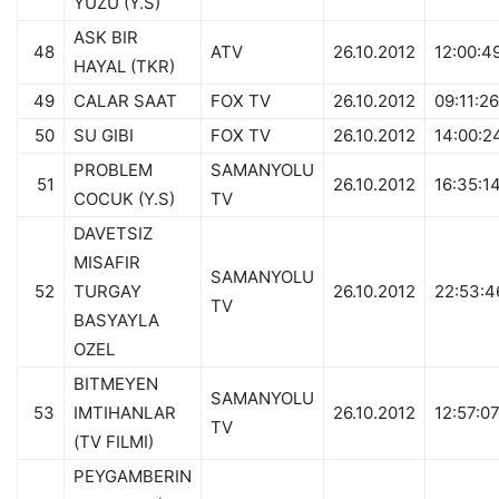
YUZU (Y.S)
ASK BIR
48
ATV
26.10.2012
12:00:4
HAYAL (TKR)
49
CALAR SAAT
FOX TV
26.10.2012
09:11:26
50
SU GIBI
FOX TV
26.10.2012
14:00:2
PROBLEM
SAMANYOLU
51
26.10.2012
16:35:1
COCUK (Y.S)
TV
DAVETSIZ
MISAFIR
SAMANYOLU
52
TURGAY
26.10.2012
22:53:4
TV
BASYAYLA
OZEL
BITMEYEN
SAMANYOLU
53
IMTIHANLAR
26.10.2012
12:57:0
TV
(TV FILMI)
PEYGAMBERIN