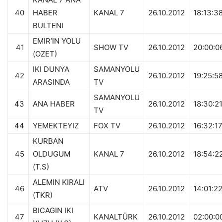
40
HABER
KANAL 7
26.10.2012
18:13:3
BULTENI
EMIR’IN YOLU
41
SHOW TV
26.10.2012
20:00:0
(OZET)
IKI DUNYA
SAMANYOLU
42
26.10.2012
19:25:5
ARASINDA
TV
SAMANYOLU
43
ANA HABER
26.10.2012
18:30:2
TV
44
YEMEKTEYIZ
FOX TV
26.10.2012
16:32:1
KURBAN
45
OLDUGUM
KANAL 7
26.10.2012
18:54:2
(T.S)
ALEMIN KIRALI
46
ATV
26.10.2012
14:01:2
(TKR)
BICAGIN IKI
47
KANALTÜRK
26.10.2012
02:00:0