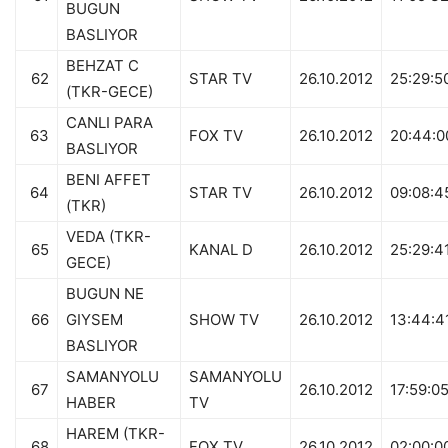
BUGUN
BASLIYOR
BEHZAT C
62
STAR TV
26.10.2012
25:29:5
(TKR-GECE)
CANLI PARA
63
FOX TV
26.10.2012
20:44:0
BASLIYOR
BENI AFFET
64
STAR TV
26.10.2012
09:08:4
(TKR)
VEDA (TKR-
65
KANAL D
26.10.2012
25:29:4
GECE)
BUGUN NE
66
GIYSEM
SHOW TV
26.10.2012
13:44:4
BASLIYOR
SAMANYOLU
SAMANYOLU
67
26.10.2012
17:59:0
HABER
TV
HAREM (TKR-
68
FOX TV
26.10.2012
02:00:0