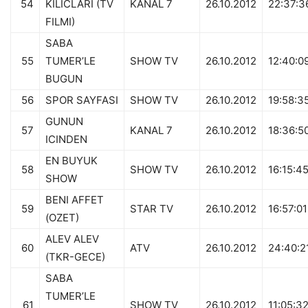
54
KILICLARI (TV
KANAL 7
26.10.2012
22:37:3
FILMI)
SABA
55
TUMER’LE
SHOW TV
26.10.2012
12:40:0
BUGUN
56
SPOR SAYFASI
SHOW TV
26.10.2012
19:58:3
GUNUN
57
KANAL 7
26.10.2012
18:36:5
ICINDEN
EN BUYUK
58
SHOW TV
26.10.2012
16:15:4
SHOW
BENI AFFET
59
STAR TV
26.10.2012
16:57:01
(OZET)
ALEV ALEV
60
ATV
26.10.2012
24:40:2
(TKR-GECE)
SABA
TUMER’LE
61
SHOW TV
26.10.2012
11:05:3