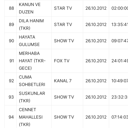
KANUN VE
88
STAR TV
26.10.2012
02:00:0
DUZEN
DILA HANIM
89
STAR TV
26.10.2012
13:35:4
(TKR)
HAYATA
90
SHOW TV
26.10.2012
09:07:4
GULUMSE
MERHABA
91
HAYAT (TKR-
FOX TV
26.10.2012
24:01:4
GECE)
CUMA
92
KANAL 7
26.10.2012
10:49:0
SOHBETLERI
SUSKUNLAR
93
SHOW TV
26.10.2012
23:32:3
(TKR)
CENNET
94
MAHALLESI
SHOW TV
26.10.2012
07:14:0
(TKR)