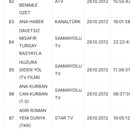
82
ATV
26.10.2012
15:55:4
BENIMLE
OZET
83
ANA HABER
KANALTÜRK
26.10.2012
18:01:3
DAVETSIZ
MISAFIR
SAMANYOLU
84
26.10.2012
22:22:4
TURGAY
TV
BASYAYLA
HUZURA
SAMANYOLU
85
GIDEN YOL
26.10.2012
11:36:3
TV
(TV FILMI)
ANA KURBAN
SAMANYOLU
86
CAN KURBAN
26.10.2012
08:37:3
TV
(T.S)
AGIR ROMAN
87
YENI DUNYA
STAR TV
26.10.2012
16:05:12
(TKR)