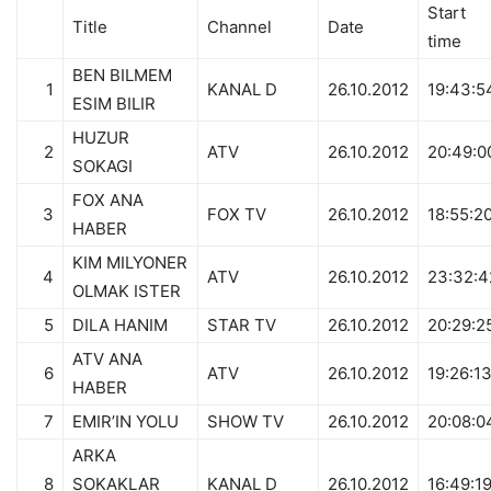
Start
Title
Channel
Date
time
BEN BILMEM
1
KANAL D
26.10.2012
19:43:5
ESIM BILIR
HUZUR
2
ATV
26.10.2012
20:49:0
SOKAGI
FOX ANA
3
FOX TV
26.10.2012
18:55:2
HABER
KIM MILYONER
4
ATV
26.10.2012
23:32:4
OLMAK ISTER
5
DILA HANIM
STAR TV
26.10.2012
20:29:2
ATV ANA
6
ATV
26.10.2012
19:26:1
HABER
7
EMIR’IN YOLU
SHOW TV
26.10.2012
20:08:0
ARKA
8
SOKAKLAR
KANAL D
26.10.2012
16:49:1