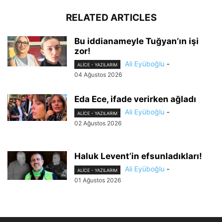
RELATED ARTICLES
Bu iddianameyle Tuğyan’ın işi
zor!
Ali Eyüboğlu
-
ALİCE - YAZILARIM
04 Ağustos 2026
Eda Ece, ifade verirken ağladı
Ali Eyüboğlu
-
ALİCE - YAZILARIM
02 Ağustos 2026
Haluk Levent’in efsunladıkları!
Ali Eyüboğlu
-
ALİCE - YAZILARIM
01 Ağustos 2026