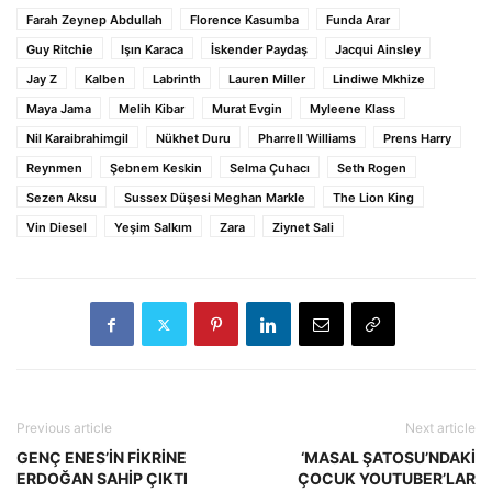
Farah Zeynep Abdullah
Florence Kasumba
Funda Arar
Guy Ritchie
Işın Karaca
İskender Paydaş
Jacqui Ainsley
Jay Z
Kalben
Labrinth
Lauren Miller
Lindiwe Mkhize
Maya Jama
Melih Kibar
Murat Evgin
Myleene Klass
Nil Karaibrahimgil
Nükhet Duru
Pharrell Williams
Prens Harry
Reynmen
Şebnem Keskin
Selma Çuhacı
Seth Rogen
Sezen Aksu
Sussex Düşesi Meghan Markle
The Lion King
Vin Diesel
Yeşim Salkım
Zara
Ziynet Sali
Previous article
Next article
GENÇ ENES’İN FİKRİNE
‘MASAL ŞATOSU’NDAKİ
ERDOĞAN SAHİP ÇIKTI
ÇOCUK YOUTUBER’LAR