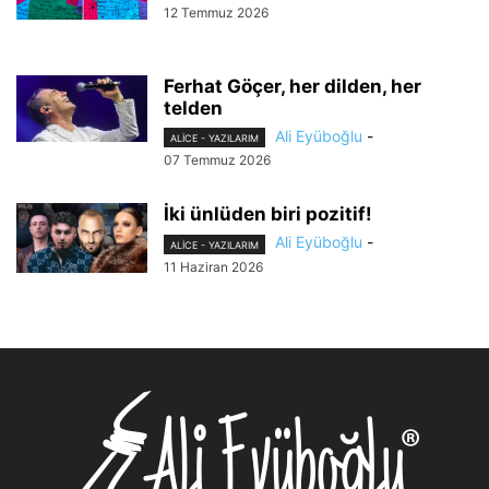
12 Temmuz 2026
Ferhat Göçer, her dilden, her
telden
Ali Eyüboğlu
-
ALİCE - YAZILARIM
07 Temmuz 2026
İki ünlüden biri pozitif!
Ali Eyüboğlu
-
ALİCE - YAZILARIM
11 Haziran 2026