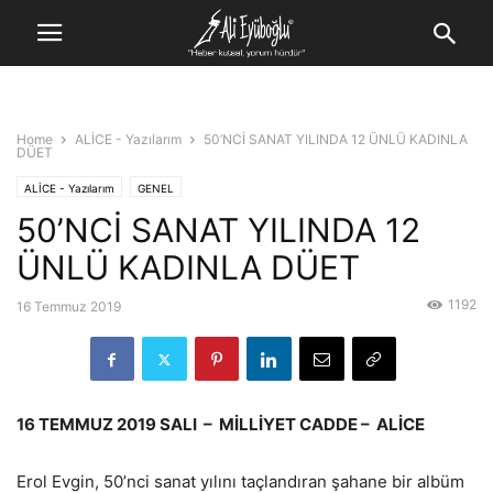
Home
ALİCE - Yazılarım
50’NCİ SANAT YILINDA 12 ÜNLÜ KADINLA
DÜET
ALİCE - Yazılarım
GENEL
50’NCİ SANAT YILINDA 12
ÜNLÜ KADINLA DÜET
1192
16 Temmuz 2019
16 TEMMUZ 2019 SALI – MİLLİYET CADDE – ALİCE
Erol Evgin, 50’nci sanat yılını taçlandıran şahane bir albüm