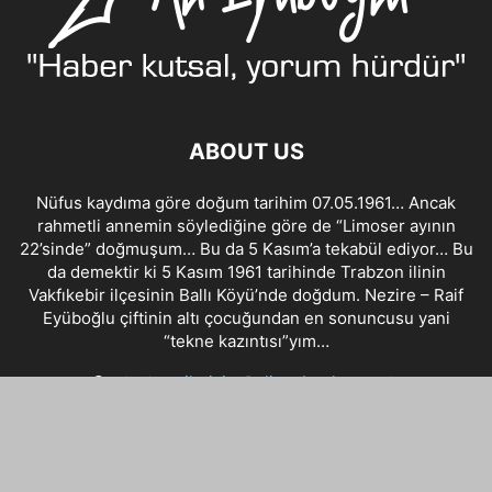
ABOUT US
Nüfus kaydıma göre doğum tarihim 07.05.1961… Ancak
rahmetli annemin söylediğine göre de “Limoser ayının
22’sinde” doğmuşum… Bu da 5 Kasım’a tekabül ediyor… Bu
da demektir ki 5 Kasım 1961 tarihinde Trabzon ilinin
Vakfıkebir ilçesinin Ballı Köyü’nde doğdum. Nezire – Raif
Eyüboğlu çiftinin altı çocuğundan en sonuncusu yani
“tekne kazıntısı”yım…
Contact us:
iletisim@alieyuboglu.com.tr
FOLLOW US