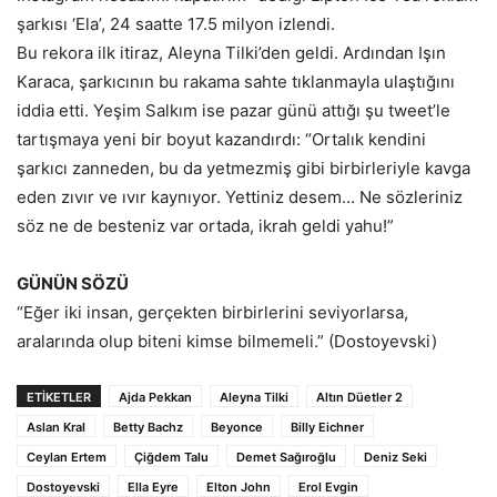
şarkısı ‘Ela’, 24 saatte 17.5 milyon izlendi.
Bu rekora ilk itiraz, Aleyna Tilki’den geldi. Ardından Işın
Karaca, şarkıcının bu rakama sahte tıklanmayla ulaştığını
iddia etti. Yeşim Salkım ise pazar günü attığı şu tweet’le
tartışmaya yeni bir boyut kazandırdı: “Ortalık kendini
şarkıcı zanneden, bu da yetmezmiş gibi birbirleriyle kavga
eden zıvır ve ıvır kaynıyor. Yettiniz desem… Ne sözleriniz
söz ne de besteniz var ortada, ikrah geldi yahu!”
GÜNÜN SÖZÜ
“Eğer iki insan, gerçekten birbirlerini seviyorlarsa,
aralarında olup biteni kimse bilmemeli.” (Dostoyevski)
ETİKETLER
Ajda Pekkan
Aleyna Tilki
Altın Düetler 2
Aslan Kral
Betty Bachz
Beyonce
Billy Eichner
Ceylan Ertem
Çiğdem Talu
Demet Sağıroğlu
Deniz Seki
Dostoyevski
Ella Eyre
Elton John
Erol Evgin