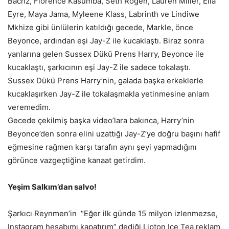
Bachz, Florence Kasumba, Seth Rogen, Lauren Miller, Ella
Eyre, Maya Jama, Myleene Klass, Labrinth ve Lindiwe
Mkhize gibi ünlülerin katıldığı gecede, Markle, önce
Beyonce, ardından eşi Jay-Z ile kucaklaştı. Biraz sonra
yanlarına gelen Sussex Dükü Prens Harry, Beyonce ile
kucaklaştı, şarkıcının eşi Jay-Z ile sadece tokalaştı.
Sussex Dükü Prens Harry’nin, galada başka erkeklerle
kucaklaşırken Jay-Z ile tokalaşmakla yetinmesine anlam
veremedim.
Gecede çekilmiş başka video’lara bakınca, Harry’nin
Beyonce’den sonra elini uzattığı Jay-Z’ye doğru başını hafif
eğmesine rağmen karşı tarafın aynı şeyi yapmadığını
görünce vazgeçtiğine kanaat getirdim.
Yeşim Salkım’dan salvo!
Şarkıcı Reynmen’in “Eğer ilk günde 15 milyon izlenmezse,
Instagram hesabımı kapatırım” dediği Lipton Ice Tea reklam