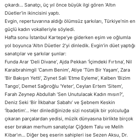
çıkardı… Sanatçı, üç yıl önce büyük ilgi gören ‘Altın
Düetler’in ikincisini yaptı.
Evgin, repertuvarına aldığı ölümsüz şarkıları, Türkiye’nin en
güçlü kadın vokalleriyle söyledi.
Hafta sonu İstanbul Kartepe’ye giderken eşim ve oğlumla
yol boyunca ‘Altın Düetler 2’yi dinledik. Evgin’in düet yaptığı
sanatçılar ve şarkılar şunlar:
Funda Arar ‘Deli Divane’, Ajda Pekkan ‘İçimdeki Fırtına’, Nil
Karaibrahimgil ‘Canım Benim’, Atiye ‘Tüm Bir Yaşam’, Zara
‘Bir Bakışın Yetti’, Ziynet Sali ‘Etme Eyleme’, Kalben ‘Bizim
Tango’, Demet Sağıroğlu ‘Yeter’, Ceylan Ertem ‘Sitem’,
Farah Zeynep Abdullah ‘Sen Unutulacak Kadın mısın?’,
Deniz Seki ‘Bir İlkbahar Sabahı’ ve Şebnem Keskin
‘İbadetim’… Her dinlediğinizde sizi nostaljik bir yolculuğa
çıkaran parçalardan yedisi, müzik dünyasına birlikte birçok
eser bırakan merhum sanatçılar Çiğdem Talu ve Melih
Kibar’ın… Diğer beş eserin sahipleri ise Sezen Aksu, Dr.