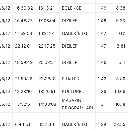
/6/12
16:30:32
18:13:21
EGLENCE
1.49
8.38
/6/12
16:48:22
17:08:04
DIZILER
1.49
9.23
/6/12
17:59:58
18:21:14
HABER/BILGI
1.47
6.2
/6/12
22:12:01
22:17:25
DIZILER
1.47
3.81
/6/12
18:59:49
20:02:31
DIZILER
1.46
5.4
/6/12
21:50:26
23:28:32
FILMLER
1.42
3.89
/6/12
12:28:10
13:20:51
KULTUREL
1.38
10.68
MAGAZIN
/6/12
13:52:51
14:38:08
1.3
10.18
PROGRAMLARI
/6/12
6:44:51
8:52:36
HABER/BILGI
1.29
22.55