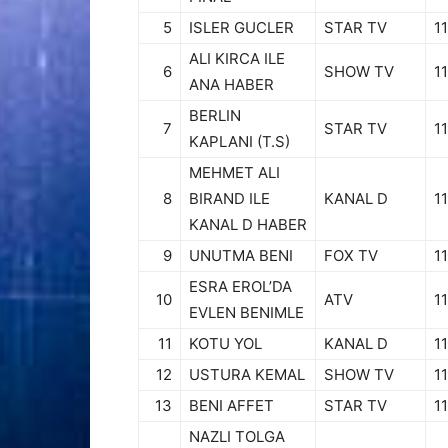
5
ISLER GUCLER
STAR TV
11
ALI KIRCA ILE
6
SHOW TV
11
ANA HABER
BERLIN
7
STAR TV
11
KAPLANI (T.S)
MEHMET ALI
8
BIRAND ILE
KANAL D
11
KANAL D HABER
9
UNUTMA BENI
FOX TV
11
ESRA EROL’DA
10
ATV
11
EVLEN BENIMLE
11
KOTU YOL
KANAL D
11
12
USTURA KEMAL
SHOW TV
11
13
BENI AFFET
STAR TV
11
NAZLI TOLGA