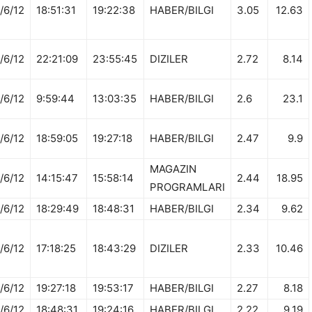
/6/12
18:51:31
19:22:38
HABER/BILGI
3.05
12.63
/6/12
22:21:09
23:55:45
DIZILER
2.72
8.14
/6/12
9:59:44
13:03:35
HABER/BILGI
2.6
23.1
/6/12
18:59:05
19:27:18
HABER/BILGI
2.47
9.9
MAGAZIN
/6/12
14:15:47
15:58:14
2.44
18.95
PROGRAMLARI
/6/12
18:29:49
18:48:31
HABER/BILGI
2.34
9.62
/6/12
17:18:25
18:43:29
DIZILER
2.33
10.46
/6/12
19:27:18
19:53:17
HABER/BILGI
2.27
8.18
/6/12
18:48:31
19:24:16
HABER/BILGI
2.22
9.19