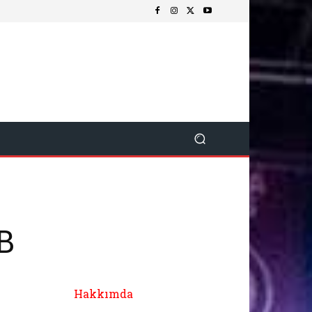
B
Hakkımda