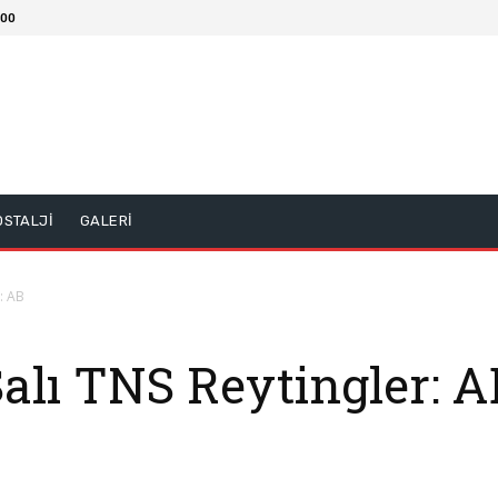
:00
OSTALJİ
GALERİ
: AB
alı TNS Reytingler: A