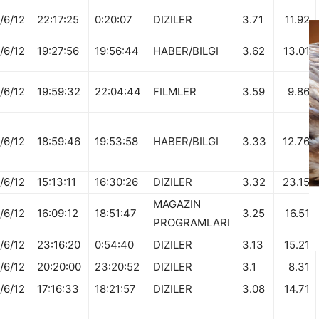
/6/12
22:17:25
0:20:07
DIZILER
3.71
11.92
/6/12
19:27:56
19:56:44
HABER/BILGI
3.62
13.01
/6/12
19:59:32
22:04:44
FILMLER
3.59
9.86
/6/12
18:59:46
19:53:58
HABER/BILGI
3.33
12.76
/6/12
15:13:11
16:30:26
DIZILER
3.32
23.15
MAGAZIN
/6/12
16:09:12
18:51:47
3.25
16.51
PROGRAMLARI
/6/12
23:16:20
0:54:40
DIZILER
3.13
15.21
/6/12
20:20:00
23:20:52
DIZILER
3.1
8.31
/6/12
17:16:33
18:21:57
DIZILER
3.08
14.71