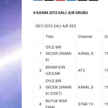
6 KASIM 2012 SALI: A/B GRUBU
06.11.2012 SALI A/B SES
Title
Channel
D
OYLE BIR
1
GECER ZAMAN
KANAL D
11
KI
BENIM ICIN
2
ATV
11
UZULME
OYLE BIR
3
GECER ZAMAN
KANAL D
11
KI (OZET)
BUYUK RISK
4
STAR TV
11
FINAL