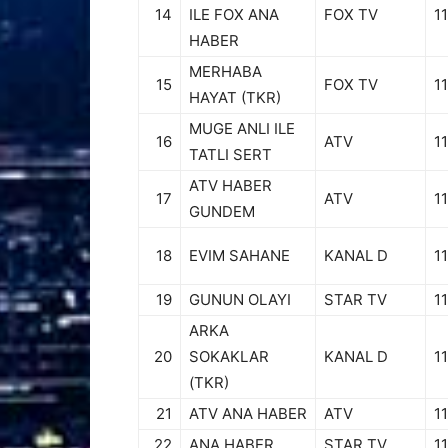
14
ILE FOX ANA
FOX TV
11
HABER
MERHABA
15
FOX TV
11
HAYAT (TKR)
MUGE ANLI ILE
16
ATV
11
TATLI SERT
ATV HABER
17
ATV
11
GUNDEM
18
EVIM SAHANE
KANAL D
11
19
GUNUN OLAYI
STAR TV
11
ARKA
20
SOKAKLAR
KANAL D
11
(TKR)
21
ATV ANA HABER
ATV
11
22
ANA HABER
STAR TV
11