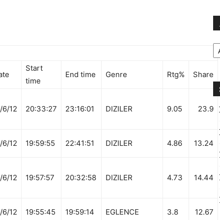
Ar
Start
ate
End time
Genre
Rtg%
Share
time
/6/12
20:33:27
23:16:01
DIZILER
9.05
23.9
/6/12
19:59:55
22:41:51
DIZILER
4.86
13.24
/6/12
19:57:57
20:32:58
DIZILER
4.73
14.44
/6/12
19:55:45
19:59:14
EGLENCE
3.8
12.67