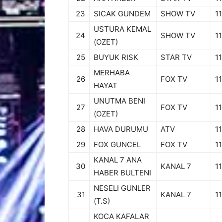
23
SICAK GUNDEM
SHOW TV
11
USTURA KEMAL
24
SHOW TV
11
(OZET)
25
BUYUK RISK
STAR TV
11
MERHABA
26
FOX TV
11
HAYAT
UNUTMA BENI
27
FOX TV
11
(OZET)
28
HAVA DURUMU
ATV
11
29
FOX GUNCEL
FOX TV
11
KANAL 7 ANA
30
KANAL 7
11
HABER BULTENI
NESELI GUNLER
31
KANAL 7
11
(T.S)
KOCA KAFALAR