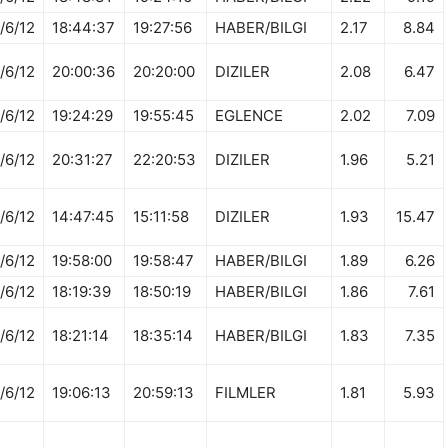
/6/12
18:44:37
19:27:56
HABER/BILGI
2.17
8.84
/6/12
20:00:36
20:20:00
DIZILER
2.08
6.47
/6/12
19:24:29
19:55:45
EGLENCE
2.02
7.09
/6/12
20:31:27
22:20:53
DIZILER
1.96
5.21
/6/12
14:47:45
15:11:58
DIZILER
1.93
15.47
/6/12
19:58:00
19:58:47
HABER/BILGI
1.89
6.26
/6/12
18:19:39
18:50:19
HABER/BILGI
1.86
7.61
/6/12
18:21:14
18:35:14
HABER/BILGI
1.83
7.35
/6/12
19:06:13
20:59:13
FILMLER
1.81
5.93