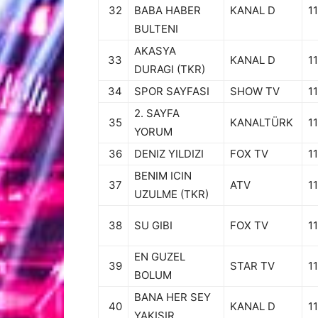
32
BABA HABER
KANAL D
11
BULTENI
AKASYA
33
KANAL D
11
DURAGI (TKR)
34
SPOR SAYFASI
SHOW TV
11
2. SAYFA
35
KANALTÜRK
11
YORUM
36
DENIZ YILDIZI
FOX TV
11
BENIM ICIN
37
ATV
11
UZULME (TKR)
38
SU GIBI
FOX TV
11
EN GUZEL
39
STAR TV
11
BOLUM
BANA HER SEY
40
KANAL D
11
YAKISIR