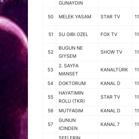
GUNAYDIN
50
MELEK YASAM
STAR TV
11
51
SU GIBI OZEL
FOX TV
11
BUGUN NE
52
SHOW TV
11
GIYSEM
2. SAYFA
53
KANALTÜRK
11
MANSET
54
DOKTORUM
KANAL D
11
HAYATIMIN
55
STAR TV
11
ROLU (TKR)
56
MUTFAGIM
KANAL D
11
GUNUN
57
KANAL 7
11
ICINDEN
SEFLERIN