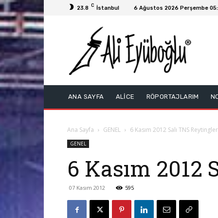
C
23.8
İstanbul
6 Ağustos 2026 Perşembe 05
ANA SAYFA
ALİCE
RÖPORTAJLARIM
N
Ana Sayfa
GENEL
6 Kasım 2012 Salı TNS Reytingler
GENEL
6 Kasım 2012 S
07 Kasım 2012
595