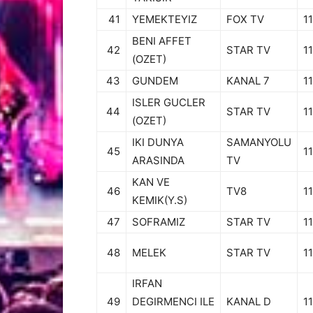
41
YEMEKTEYIZ
FOX TV
11
BENI AFFET
42
STAR TV
11
(OZET)
43
GUNDEM
KANAL 7
11
ISLER GUCLER
44
STAR TV
11
(OZET)
IKI DUNYA
SAMANYOLU
45
11
ARASINDA
TV
KAN VE
46
TV8
11
KEMIK(Y.S)
47
SOFRAMIZ
STAR TV
11
48
MELEK
STAR TV
11
IRFAN
49
DEGIRMENCI ILE
KANAL D
11