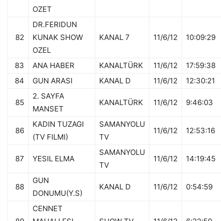
OZET
DR.FERIDUN
82
KUNAK SHOW
KANAL 7
11/6/12
10:09:29
OZEL
83
ANA HABER
KANALTÜRK
11/6/12
17:59:38
84
GUN ARASI
KANAL D
11/6/12
12:30:21
2. SAYFA
85
KANALTÜRK
11/6/12
9:46:03
MANSET
KADIN TUZAGI
SAMANYOLU
86
11/6/12
12:53:16
(TV FILMI)
TV
SAMANYOLU
87
YESIL ELMA
11/6/12
14:19:45
TV
GUN
88
KANAL D
11/6/12
0:54:59
DONUMU(Y.S)
CENNET