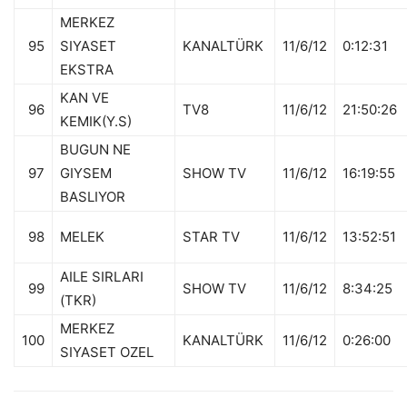
MERKEZ
95
SIYASET
KANALTÜRK
11/6/12
0:12:31
EKSTRA
KAN VE
96
TV8
11/6/12
21:50:26
KEMIK(Y.S)
BUGUN NE
97
GIYSEM
SHOW TV
11/6/12
16:19:55
BASLIYOR
98
MELEK
STAR TV
11/6/12
13:52:51
AILE SIRLARI
99
SHOW TV
11/6/12
8:34:25
(TKR)
MERKEZ
100
KANALTÜRK
11/6/12
0:26:00
SIYASET OZEL