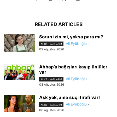
RELATED ARTICLES
Sorun izin mi, yoksa para mı?
Ali Eyüboğlu
-
ALİCE - YAZILARIM
09 Ağustos 2026
Ahbap’a bağışları kayıp ünlüler
var
Ali Eyüboğlu
-
ALİCE - YAZILARIM
08 Ağustos 2026
Aşk yok, ama suç itirafı var!
Ali Eyüboğlu
-
ALİCE - YAZILARIM
06 Ağustos 2026