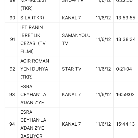
89
MAHALLESI
SHOW TV
11/6/12
6:22:50
(TKR)
90
SILA (TKR)
KANAL 7
11/6/12
13:53:55
IFTIRANIN
IBRETLIK
SAMANYOLU
91
11/6/12
13:38:34
CEZASI (TV
TV
FILMI)
AGIR ROMAN
92
YENI DUNYA
STAR TV
11/6/12
0:21:04
(TKR)
ESRA
93
CEYHAN’LA
KANAL 7
11/6/12
16:59:02
A’DAN Z’YE
ESRA
CEYHAN’LA
94
KANAL 7
11/6/12
15:44:13
A’DAN Z’YE
BASLIYOR