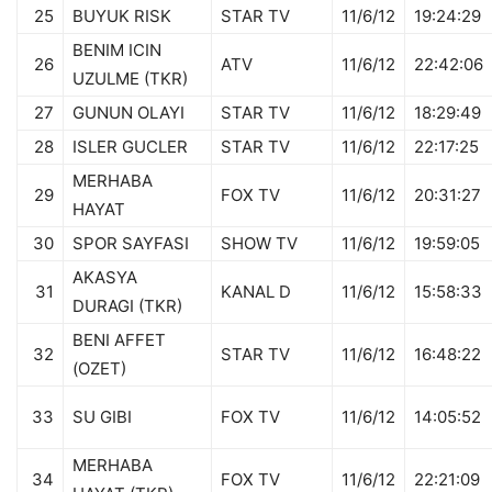
25
BUYUK RISK
STAR TV
11/6/12
19:24:29
BENIM ICIN
26
ATV
11/6/12
22:42:06
UZULME (TKR)
27
GUNUN OLAYI
STAR TV
11/6/12
18:29:49
28
ISLER GUCLER
STAR TV
11/6/12
22:17:25
MERHABA
29
FOX TV
11/6/12
20:31:27
HAYAT
30
SPOR SAYFASI
SHOW TV
11/6/12
19:59:05
AKASYA
31
KANAL D
11/6/12
15:58:33
DURAGI (TKR)
BENI AFFET
32
STAR TV
11/6/12
16:48:22
(OZET)
33
SU GIBI
FOX TV
11/6/12
14:05:52
MERHABA
34
FOX TV
11/6/12
22:21:09