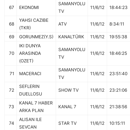
SAMANYOLU
67
EKONOMI
11/6/12
18:44:23
TV
YAHSI CAZIBE
68
ATV
11/6/12
8:34:11
(TKR)
69
GORUNMEZ(Y.S)
KANALTÜRK
11/6/12
19:55:38
IKI DUNYA
SAMANYOLU
70
ARASINDA
11/6/12
18:46:25
TV
(OZET)
SAMANYOLU
71
MACERACI
11/6/12
23:51:40
TV
SEFLERIN
72
SHOW TV
11/6/12
23:21:06
DUELLOSU
KANAL 7 HABER
73
KANAL 7
11/6/12
21:38:56
ARKA PLAN
ALISAN ILE
74
STAR TV
11/6/12
10:15:11
SEVCAN