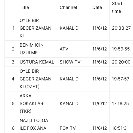
Start
Title
Channel
Date
time
OYLE BIR
1
GECER ZAMAN
KANAL D
11/6/12
20:33:27
KI
BENIM ICIN
2
ATV
11/6/12
19:59:55
UZULME
3
USTURA KEMAL
SHOW TV
11/6/12
20:20:00
OYLE BIR
4
GECER ZAMAN
KANAL D
11/6/12
19:57:57
KI (OZET)
ARKA
5
SOKAKLAR
KANAL D
11/6/12
17:18:25
(TKR)
NAZLI TOLGA
6
ILE FOX ANA
FOX TV
11/6/12
18:51:31