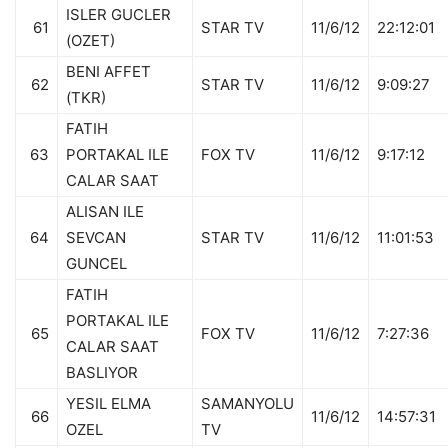
ISLER GUCLER
61
STAR TV
11/6/12
22:12:01
(OZET)
BENI AFFET
62
STAR TV
11/6/12
9:09:27
(TKR)
FATIH
63
PORTAKAL ILE
FOX TV
11/6/12
9:17:12
CALAR SAAT
ALISAN ILE
64
SEVCAN
STAR TV
11/6/12
11:01:53
GUNCEL
FATIH
PORTAKAL ILE
65
FOX TV
11/6/12
7:27:36
CALAR SAAT
BASLIYOR
YESIL ELMA
SAMANYOLU
66
11/6/12
14:57:31
OZEL
TV