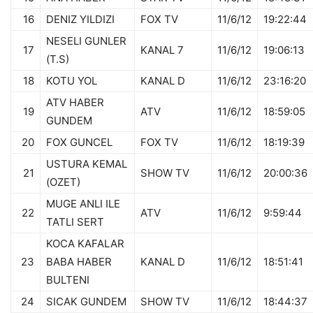
16
DENIZ YILDIZI
FOX TV
11/6/12
19:22:44
NESELI GUNLER
17
KANAL 7
11/6/12
19:06:13
(T.S)
18
KOTU YOL
KANAL D
11/6/12
23:16:20
ATV HABER
19
ATV
11/6/12
18:59:05
GUNDEM
20
FOX GUNCEL
FOX TV
11/6/12
18:19:39
USTURA KEMAL
21
SHOW TV
11/6/12
20:00:36
(OZET)
MUGE ANLI ILE
22
ATV
11/6/12
9:59:44
TATLI SERT
KOCA KAFALAR
23
BABA HABER
KANAL D
11/6/12
18:51:41
BULTENI
24
SICAK GUNDEM
SHOW TV
11/6/12
18:44:37