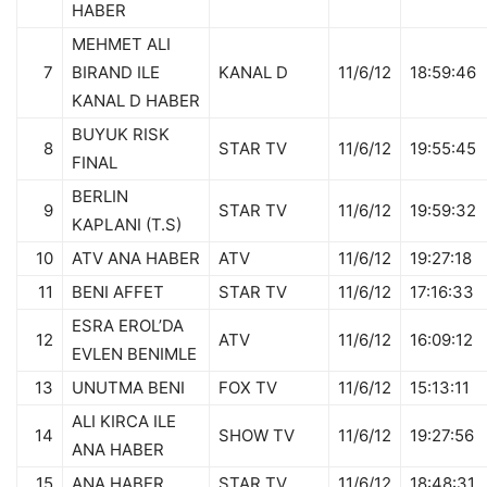
HABER
MEHMET ALI
7
BIRAND ILE
KANAL D
11/6/12
18:59:46
KANAL D HABER
BUYUK RISK
8
STAR TV
11/6/12
19:55:45
FINAL
BERLIN
9
STAR TV
11/6/12
19:59:32
KAPLANI (T.S)
10
ATV ANA HABER
ATV
11/6/12
19:27:18
11
BENI AFFET
STAR TV
11/6/12
17:16:33
ESRA EROL’DA
12
ATV
11/6/12
16:09:12
EVLEN BENIMLE
13
UNUTMA BENI
FOX TV
11/6/12
15:13:11
ALI KIRCA ILE
14
SHOW TV
11/6/12
19:27:56
ANA HABER
15
ANA HABER
STAR TV
11/6/12
18:48:31