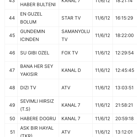
43
KANAL 7
11/6/12
18:21:14
HABER BULTENI
EN GUZEL
44
STAR TV
11/6/12
16:15:29
BOLUM
GUNDEMIN
SAMANYOLU
45
11/6/12
18:22:00
ICINDEN
TV
46
SU GIBI OZEL
FOX TV
11/6/12
12:29:54
BANA HER SEY
47
KANAL D
11/6/12
12:45:45
YAKISIR
48
DIZI TV
ATV
11/6/12
13:03:51
SEVIMLI HIRSIZ
49
KANAL 7
11/6/12
21:58:21
(T.S)
50
HABERE DOGRU
KANAL 7
11/6/12
20:59:18
ASK BIR HAYAL
51
ATV
11/6/12
13:12:01
(TKR)