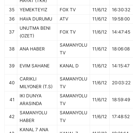
HAYAT (TKR)
35
YEMEKTEYIZ
FOX TV
11/6/12
16:30:32
36
HAVA DURUMU
ATV
11/6/12
19:58:00
UNUTMA BENI
37
FOX TV
11/6/12
14:47:45
(OZET)
SAMANYOLU
38
ANA HABER
11/6/12
18:06:08
TV
39
EVIM SAHANE
KANAL D
11/6/12
14:15:47
CARIKLI
SAMANYOLU
40
11/6/12
20:03:22
MILYONER (T.S)
TV
IKI DUNYA
SAMANYOLU
41
11/6/12
18:59:49
ARASINDA
TV
SAMANYOLU
SAMANYOLU
42
11/6/12
17:48:52
HABER
TV
KANAL 7 ANA