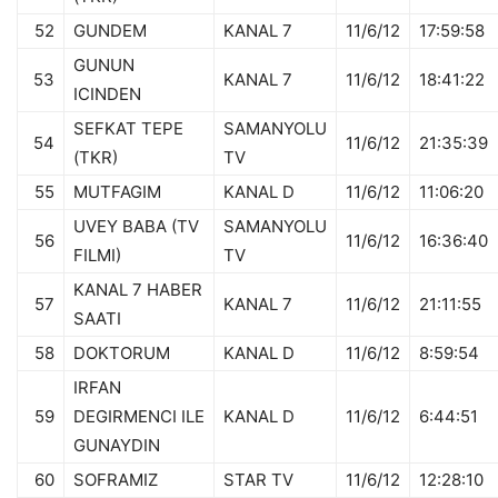
52
GUNDEM
KANAL 7
11/6/12
17:59:58
GUNUN
53
KANAL 7
11/6/12
18:41:22
ICINDEN
SEFKAT TEPE
SAMANYOLU
54
11/6/12
21:35:39
(TKR)
TV
55
MUTFAGIM
KANAL D
11/6/12
11:06:20
UVEY BABA (TV
SAMANYOLU
56
11/6/12
16:36:40
FILMI)
TV
KANAL 7 HABER
57
KANAL 7
11/6/12
21:11:55
SAATI
58
DOKTORUM
KANAL D
11/6/12
8:59:54
IRFAN
59
DEGIRMENCI ILE
KANAL D
11/6/12
6:44:51
GUNAYDIN
60
SOFRAMIZ
STAR TV
11/6/12
12:28:10