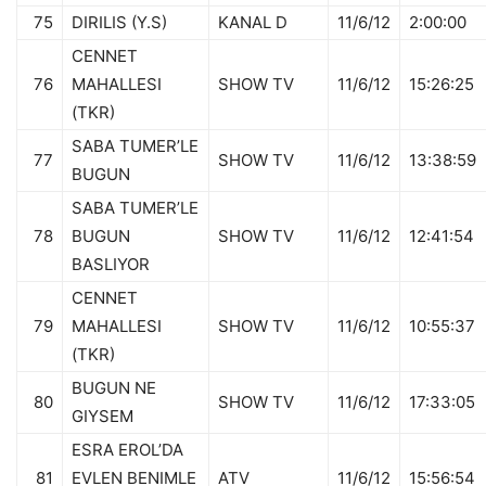
75
DIRILIS (Y.S)
KANAL D
11/6/12
2:00:00
CENNET
76
MAHALLESI
SHOW TV
11/6/12
15:26:25
(TKR)
SABA TUMER’LE
77
SHOW TV
11/6/12
13:38:59
BUGUN
SABA TUMER’LE
78
BUGUN
SHOW TV
11/6/12
12:41:54
BASLIYOR
CENNET
79
MAHALLESI
SHOW TV
11/6/12
10:55:37
(TKR)
BUGUN NE
80
SHOW TV
11/6/12
17:33:05
GIYSEM
ESRA EROL’DA
81
EVLEN BENIMLE
ATV
11/6/12
15:56:54