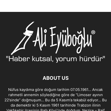
ABOUT US
Nüfus kaydıma göre doğum tarihim 07.05.1961… Ancak
rahmetli annemin söylediğine göre de “Limoser ayının
22’sinde” doğmuşum… Bu da 5 Kasım’a tekabül ediyor… Bu
da demektir ki 5 Kasım 1961 tarihinde Trabzon ilinin
Vakfıkebir ilçesinin Ballı Köyü’nde doğdum. Nezire – Raif