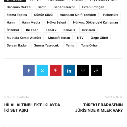
Babamın Ceketi
Bartın
Bener Karaçor
Evren Erdoğan
Fatma Toptaş
Günün Sözü
Hababam Sınıfı Yeniden
Habertürk
Hann
Hann Media
Hülya Seloni
Hürkuş: Göklerdeki Kahraman
İstanbul
Itır Esen
Kanal 7
Kanal D
Kırklareli
Mustafa Kemal Atatürk
Mustafa Kotan
NTV
Özge Gürel
Sercan Badur
Sumru Yavrucuk
Tenis
Tuna Orhan
Previous article
Next article
HİLAL ALTINBİLEK’E İKİ AYDA
‘DİREKLERARASI’NIN
İKİ SET AŞKI
JÜRİSİNDE KİMLER VAR?