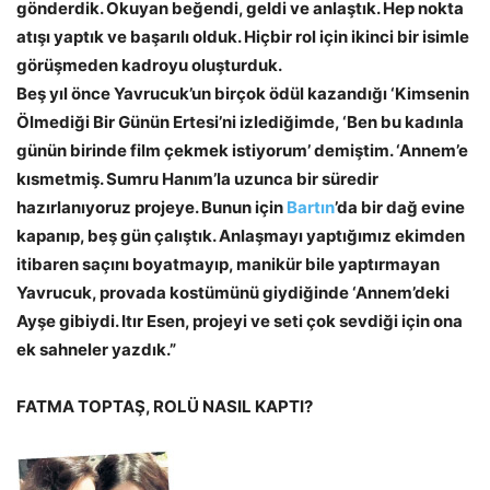
gönderdik. Okuyan beğendi, geldi ve anlaştık. Hep nokta
atışı yaptık ve başarılı olduk. Hiçbir rol için ikinci bir isimle
görüşmeden kadroyu oluşturduk.
Beş yıl önce Yavrucuk’un birçok ödül kazandığı ‘Kimsenin
Ölmediği Bir Günün Ertesi’ni izlediğimde, ‘Ben bu kadınla
günün birinde film çekmek istiyorum’ demiştim. ‘Annem’e
kısmetmiş. Sumru Hanım’la uzunca bir süredir
hazırlanıyoruz projeye. Bunun için
Bartın
’da bir dağ evine
kapanıp, beş gün çalıştık. Anlaşmayı yaptığımız ekimden
itibaren saçını boyatmayıp, manikür bile yaptırmayan
Yavrucuk, provada kostümünü giydiğinde ‘Annem’deki
Ayşe gibiydi. Itır Esen, projeyi ve seti çok sevdiği için ona
ek sahneler yazdık.”
FATMA TOPTAŞ, ROLÜ NASIL KAPTI?