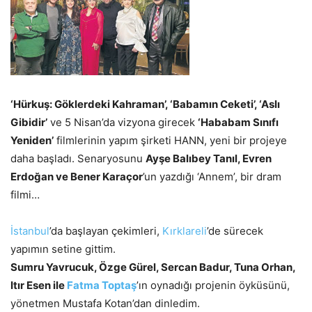
‘Hürkuş: Göklerdeki Kahraman’, ‘Babamın Ceketi’, ‘Aslı
Gibidir’
ve 5 Nisan’da vizyona girecek
‘Hababam Sınıfı
Yeniden’
filmlerinin yapım şirketi HANN, yeni bir projeye
daha başladı. Senaryosunu
Ayşe Balıbey Tanıl, Evren
Erdoğan ve Bener Karaçor
’un yazdığı ‘Annem’, bir dram
filmi…
İstanbul
’da başlayan çekimleri,
Kırklareli
’de sürecek
yapımın setine gittim.
Sumru Yavrucuk, Özge Gürel, Sercan Badur, Tuna Orhan,
Itır Esen ile
Fatma Toptaş
’ın oynadığı projenin öyküsünü,
yönetmen Mustafa Kotan’dan dinledim.