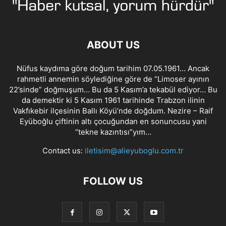
ABOUT US
Nüfus kaydıma göre doğum tarihim 07.05.1961… Ancak
rahmetli annemin söylediğine göre de “Limoser ayının
22’sinde” doğmuşum… Bu da 5 Kasım’a tekabül ediyor… Bu
da demektir ki 5 Kasım 1961 tarihinde Trabzon ilinin
Vakfıkebir ilçesinin Ballı Köyü’nde doğdum. Nezire – Raif
Eyüboğlu çiftinin altı çocuğundan en sonuncusu yani
“tekne kazıntısı”yım…
Contact us:
iletisim@alieyuboglu.com.tr
FOLLOW US