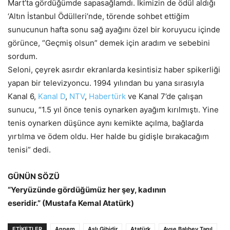
Mart’ta gördüğümde sapasağlamdı. İkimizin de ödül aldığı
‘Altın İstanbul Ödülleri’nde, törende sohbet ettiğim
sunucunun hafta sonu sağ ayağını özel bir koruyucu içinde
görünce, “Geçmiş olsun” demek için aradım ve sebebini
sordum.
Seloni, çeyrek asırdır ekranlarda kesintisiz haber spikerliği
yapan bir televizyoncu. 1994 yılından bu yana sırasıyla
Kanal 6,
Kanal D
,
NTV
,
Habertürk
ve Kanal 7’de çalışan
sunucu, “1.5 yıl önce tenis oynarken ayağım kırılmıştı. Yine
tenis oynarken düşünce aynı kemikte açılma, bağlarda
yırtılma ve ödem oldu. Her halde bu gidişle bırakacağım
tenisi” dedi.
GÜNÜN SÖZÜ
“Yeryüzünde gördüğümüz her şey, kadının
eseridir.” (Mustafa Kemal Atatürk)
ETİKETLER
Annem
Aslı Gibidir
Atatürk
Ayşe Balıbey Tanıl