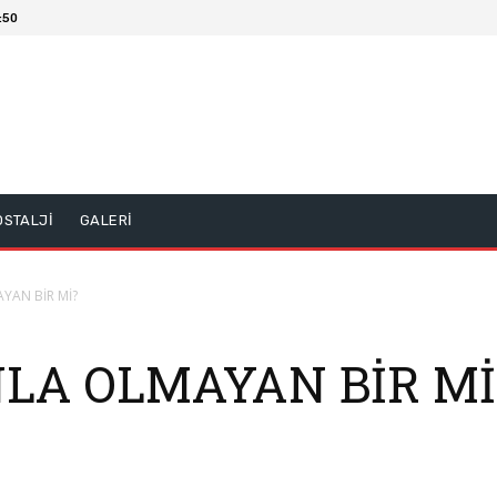
:50
OSTALJİ
GALERİ
YAN BİR Mİ?
NLA OLMAYAN BİR Mİ