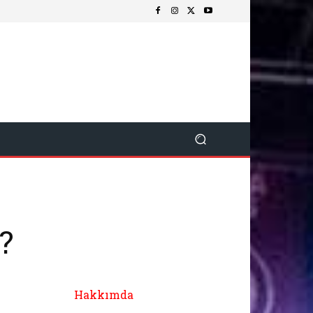
?
Hakkımda