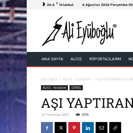
C
26.6
İstanbul
6 Ağustos 2026 Perşembe 00
ANA SAYFA
ALİCE
RÖPORTAJLARIM
N
Ana Sayfa
ALİCE - Yazılarım
AŞI YAPTIRANLA OLMA
ALİCE - Yazılarım
GENEL
AŞI YAPTIRA
27 Temmuz 2021
1055