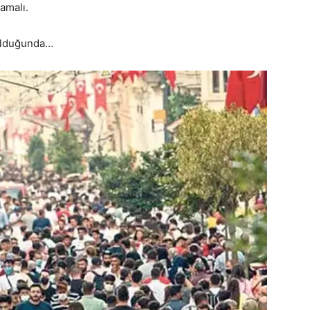
mamalı.
 olduğunda…