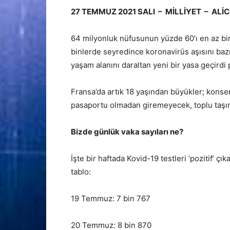
27 TEMMUZ 2021 SALI – MİLLİYET – ALİC
64 milyonluk nüfusunun yüzde 60’ı en az bir 
binlerde seyredince koronavirüs aşısını baz
yaşam alanını daraltan yeni bir yasa geçird
Fransa’da artık 18 yaşından büyükler; konser,
pasaportu olmadan giremeyecek, toplu taşı
Bizde günlük vaka sayıları ne?
İşte bir haftada Kovid-19 testleri ‘pozitif’ çı
tablo:
19 Temmuz: 7 bin 767
20 Temmuz: 8 bin 870