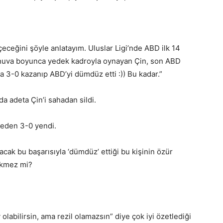
eceğini şöyle anlatayım. Uluslar Ligi’nde ABD ilk 14
rnuva boyunca yedek kadroyla oynayan Çin, son ABD
da 3-0 kazanıp ABD’yi dümdüz etti :)) Bu kadar.”
da adeta Çin’i sahadan sildi.
rmeden 3-0 yendi.
acak bu başarısıyla ‘dümdüz’ ettiği bu kişinin özür
ekmez mi?
abilirsin, ama rezil olamazsın” diye çok iyi özetlediği