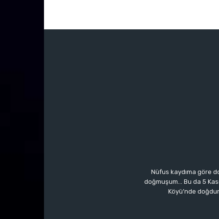
Nüfus kaydıma göre do
doğmuşum… Bu da 5 Kasım’a
Köyü’nde doğdum.