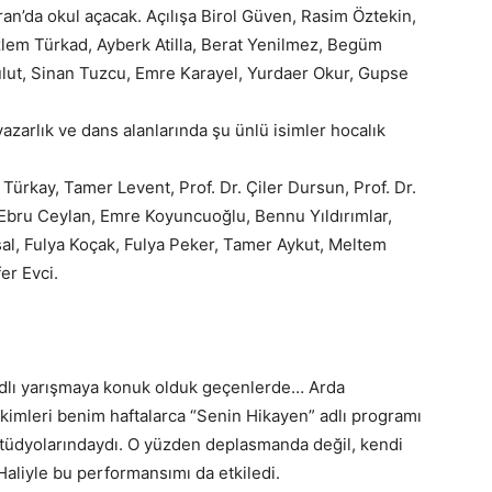
an’da okul açacak. Açılışa Birol Güven, Rasim Öztekin,
lem Türkad, Ayberk Atilla, Berat Yenilmez, Begüm
lut, Sinan Tuzcu, Emre Karayel, Yurdaer Okur, Gupse
zarlık ve dans alanlarında şu ünlü isimler hocalık
Türkay, Tamer Levent, Prof. Dr. Çiler Dursun, Prof. Dr.
 Ebru Ceylan, Emre Koyuncuoğlu, Bennu Yıldırımlar,
al, Fulya Koçak, Fulya Peker, Tamer Aykut, Meltem
er Evci.
adlı yarışmaya konuk olduk geçenlerde… Arda
kimleri benim haftalarca “Senin Hikayen” adlı programı
tüdyolarındaydı. O yüzden deplasmanda değil, kendi
aliyle bu performansımı da etkiledi.