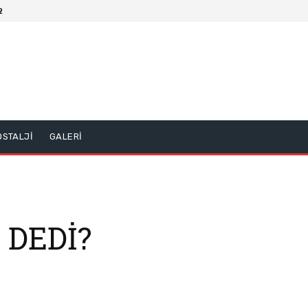
2
OSTALJİ
GALERİ
I DEDİ?