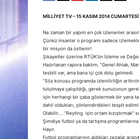
MİLLİYET TV – 15 KASIM 2014 CUMARTESİ
Ne zaman bir yapım en çok izlenenler aras
Çünkü insanlar o programı sadece izlemekle k
bir misyon da üstlenir!
Şikayetler üzerine RTÜK’ün İzleme ve Değer
Hazırlanan rapora baktım, “Genel Ahlak, Man
tesbiti var, ama bana içi çok dolu gelmedi.
“Söz konusu programda izlenilirliğin arttırı
tutulmaya çalışıldığı, gerek sunucunun gere
için herhangi bir çaba göstermek bir yana ta
dahil oldukları, yönlendirdikleri tespit edilmiş
Olabilir…. “Reyting için ortam kızıştırmak” 
Şimdiye futbol ya da tartışma programlarına 
Hayır.
Futbol programlarının aldıkları cezalar argo