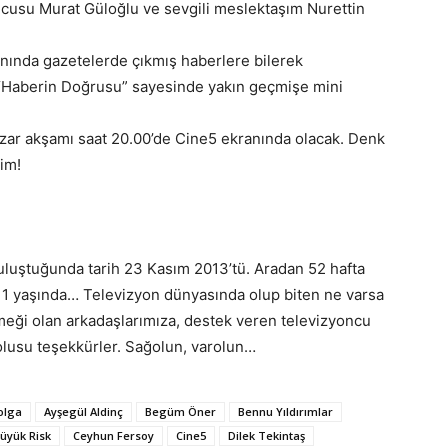
cusu Murat Güloğlu ve sevgili meslektaşım Nurettin
anında gazetelerde çıkmış haberlere bilerek
u “Haberin Doğrusu” sayesinde yakın geçmişe mini
azar akşamı saat 20.00’de Cine5 ekranında olacak. Denk
im!
 buluştuğunda tarih 23 Kasım 2013’tü. Aradan 52 hafta
ık 1 yaşında… Televizyon dünyasında olup biten ne varsa
Emeği olan arkadaşlarımıza, destek veren televizyoncu
dolusu teşekkürler. Sağolun, varolun…
olga
Ayşegül Aldinç
Begüm Öner
Bennu Yıldırımlar
üyük Risk
Ceyhun Fersoy
Cine5
Dilek Tekintaş