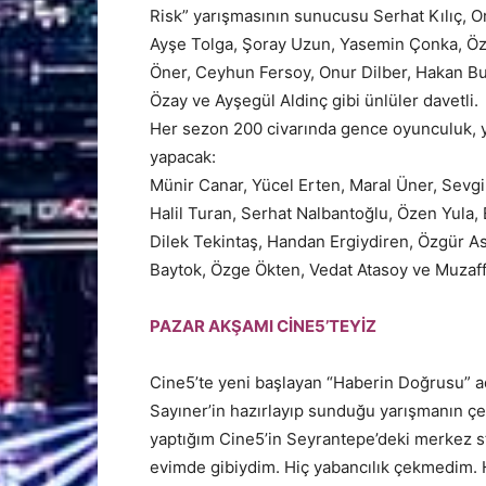
Risk” yarışmasının sunucusu Serhat Kılıç, Or
Ayşe Tolga, Şoray Uzun, Yasemin Çonka, Öz
Öner, Ceyhun Fersoy, Onur Dilber, Hakan Bu
Özay ve Ayşegül Aldinç gibi ünlüler davetli.
Her sezon 200 civarında gence oyunculuk, ya
yapacak:
Münir Canar, Yücel Erten, Maral Üner, Sevgi 
Halil Turan, Serhat Nalbantoğlu, Özen Yula,
Dilek Tekintaş, Handan Ergiydiren, Özgür As
Baytok, Özge Ökten, Vedat Atasoy ve Muzaff
PAZAR AKŞAMI CİNE5’TEYİZ
Cine5’te yeni başlayan “Haberin Doğrusu” 
Sayıner’in hazırlayıp sunduğu yarışmanın çe
yaptığım Cine5’in Seyrantepe’deki merkez s
evimde gibiydim. Hiç yabancılık çekmedim. H