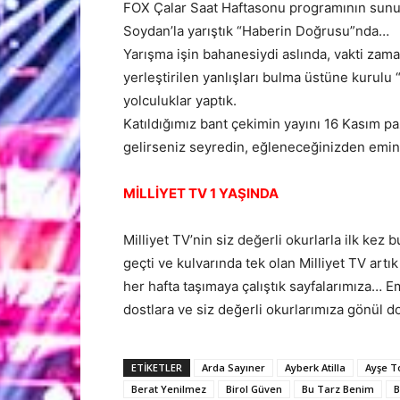
FOX Çalar Saat Haftasonu programının sunu
Soydan’la yarıştık “Haberin Doğrusu”nda…
Yarışma işin bahanesiydi aslında, vakti zam
yerleştirilen yanlışları bulma üstüne kurul
yolculuklar yaptık.
Katıldığımız bant çekimin yayını 16 Kasım p
gelirseniz seyredin, eğleneceğinizden emin
MİLLİYET TV 1 YAŞINDA
Milliyet TV’nin siz değerli okurlarla ilk kez
geçti ve kulvarında tek olan Milliyet TV art
her hafta taşımaya çalıştık sayfalarımıza… 
dostlara ve siz değerli okurlarımıza gönül 
ETİKETLER
Arda Sayıner
Ayberk Atilla
Ayşe T
Berat Yenilmez
Birol Güven
Bu Tarz Benim
B