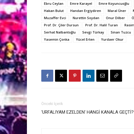
Ebru Ceylan
Emre Karayel
Emre Koyuncuoğlu
Hakan Bulut
Handan Ergiydiren
Maral Üner
Muzaffer Evci
Nurettin Soydan
Onur Dilber
Ö
Prof. Dr. Çiler Dursun
Prof. Dr. Halil Turan
Rasim
Serhat Nalbantoğlu
Sevgi Türkay
Sinan Tuzcu
Yasemin Çonka
Yücel Erten
Yurdaer Okur
Önceki İçerik
‘URFALIYAM EZELDEN’ HANGİ KANALA GEÇTİ?