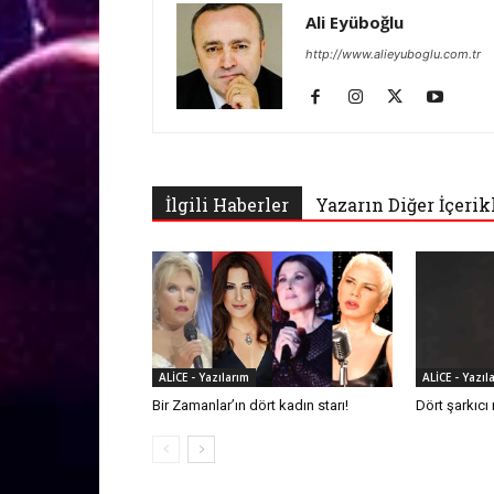
Ali Eyüboğlu
http://www.alieyuboglu.com.tr
İlgili Haberler
Yazarın Diğer İçerik
ALİCE - Yazıl
ALİCE - Yazılarım
Dört şarkıcı
Bir Zamanlar’ın dört kadın starı!