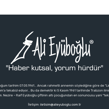
ğum tarihim 07.05.1961… Ancak rahmetli annemin söylediğine göre de “Li
 tekabül ediyor… Bu da demektir ki 5 Kasım 1961 tarihinde Trabzon ilinin 
 Nezire – Raif Eyüboğlu çiftinin altı çocuğundan en sonuncusu yani “tek
İletişim:
iletisim@alieyuboglu.com.tr