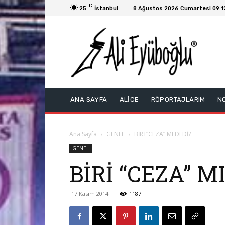
C
25
İstanbul
8 Ağustos 2026 Cumartesi 09:1
ANA SAYFA
ALİCE
RÖPORTAJLARIM
N
Ana Sayfa
GENEL
BİRİ “CEZA” MI DEDİ?
GENEL
BİRİ “CEZA” M
17 Kasım 2014
1187