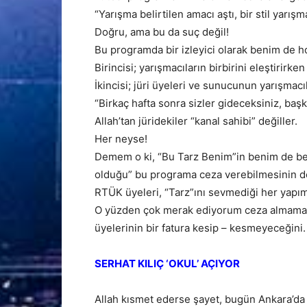
“Yarışma belirtilen amacı aştı, bir stil yarış
Doğru, ama bu da suç değil!
Bu programda bir izleyici olarak benim de 
Birincisi; yarışmacıların birbirini eleştirirken
İkincisi; jüri üyeleri ve sunucunun yarışmacı
“Birkaç hafta sonra sizler gideceksiniz, başk
Allah’tan jüridekiler “kanal sahibi” değiller.
Her neyse!
Demem o ki, “Bu Tarz Benim”in benim de beğ
olduğu” bu programa ceza verebilmesinin de 
RTÜK üyeleri, “Tarz”ını sevmediği her yapı
O yüzden çok merak ediyorum ceza almamak
üyelerinin bir fatura kesip – kesmeyeceğini.
SERHAT KILIÇ ‘OKUL’ AÇIYOR
Allah kısmet ederse şayet, bugün Ankara’da