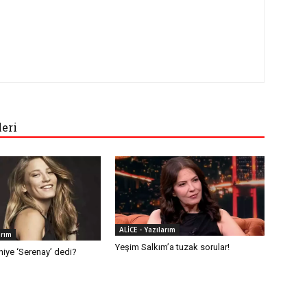
leri
ALİCE - Yazılarım
arım
Yeşim Salkım’a tuzak sorular!
 niye ‘Serenay’ dedi?