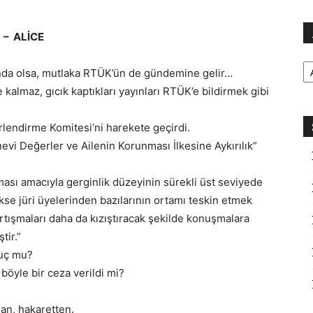
 – ALİCE
Ar
ında olsa, mutlaka RTÜK’ün de gündemine gelir…
almaz, gıcık kaptıkları yayınları RTÜK’e bildirmek gibi
lendirme Komitesi’ni harekete geçirdi.
evi Değerler ve Ailenin Korunması İlkesine Aykırılık”
lması amacıyla gerginlik düzeyinin sürekli üst seviyede
kse jüri üyelerinden bazılarının ortamı teskin etmek
rtışmaları daha da kızıştıracak şekilde konuşmalara
tir.”
suç mu?
böyle bir ceza verildi mi?
dan, hakaretten.