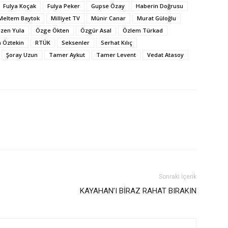
Fulya Koçak
Fulya Peker
Gupse Özay
Haberin Doğrusu
Meltem Baytok
Milliyet TV
Münir Canar
Murat Güloğlu
zen Yula
Özge Ökten
Özgür Asal
Özlem Türkad
 Öztekin
RTÜK
Seksenler
Serhat Kılıç
Şoray Uzun
Tamer Aykut
Tamer Levent
Vedat Atasoy
Sonraki İçerik
KAYAHAN’I BİRAZ RAHAT BIRAKIN