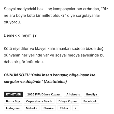
Sosyal medyadaki bazı linç kampanyalarının ardından, “Biz
ne ara böyle kötü bir millet olduk?” diye sorgulayanlar
oluyordu.
Demek ki neymiş?
Kötü niyetliler ve klavye kahramanları sadece bizde değil,
dünyanın her yerinde var ve sosyal medya sayesinde bu
daha bir görünür oldu.
GÜNÜN SÖZÜ
“Cahil insan konuşur, bilge insan ise
sorgular ve düşünür.” (Aristoteles)
ETİKETLER
2026 FIFA Dünya Kupası
Afrobeats
Brezilya
Burna Boy
Copacabana Beach
Dünya Kupası
Facebook
Instagram
Meksika
Shakira
Tiktok
X