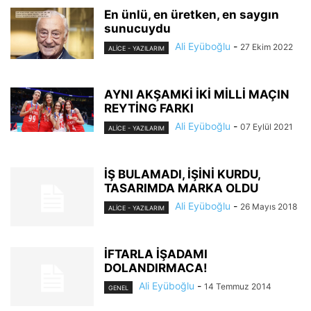
En ünlü, en üretken, en saygın
sunucuydu
Ali Eyüboğlu
-
27 Ekim 2022
ALİCE - YAZILARIM
AYNI AKŞAMKİ İKİ MİLLİ MAÇIN
REYTİNG FARKI
Ali Eyüboğlu
-
07 Eylül 2021
ALİCE - YAZILARIM
İŞ BULAMADI, İŞİNİ KURDU,
TASARIMDA MARKA OLDU
Ali Eyüboğlu
-
26 Mayıs 2018
ALİCE - YAZILARIM
İFTARLA İŞADAMI
DOLANDIRMACA!
Ali Eyüboğlu
-
14 Temmuz 2014
GENEL