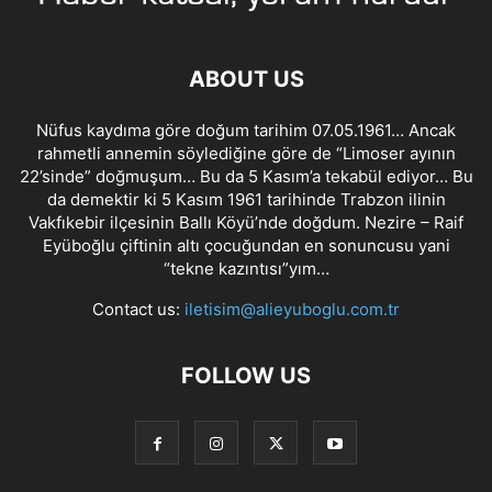
ABOUT US
Nüfus kaydıma göre doğum tarihim 07.05.1961… Ancak
rahmetli annemin söylediğine göre de “Limoser ayının
22’sinde” doğmuşum… Bu da 5 Kasım’a tekabül ediyor… Bu
da demektir ki 5 Kasım 1961 tarihinde Trabzon ilinin
Vakfıkebir ilçesinin Ballı Köyü’nde doğdum. Nezire – Raif
Eyüboğlu çiftinin altı çocuğundan en sonuncusu yani
“tekne kazıntısı”yım…
Contact us:
iletisim@alieyuboglu.com.tr
FOLLOW US