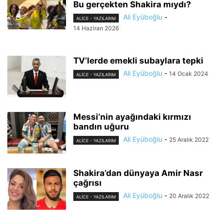
Bu gerçekten Shakira mıydı?
Ali Eyüboğlu
-
ALİCE - YAZILARIM
14 Haziran 2026
TV’lerde emekli subaylara tepki
Ali Eyüboğlu
-
14 Ocak 2024
ALİCE - YAZILARIM
Messi’nin ayağındaki kırmızı
bandın uğuru
Ali Eyüboğlu
-
25 Aralık 2022
ALİCE - YAZILARIM
Shakira’dan dünyaya Amir Nasr
çağrısı
Ali Eyüboğlu
-
20 Aralık 2022
ALİCE - YAZILARIM