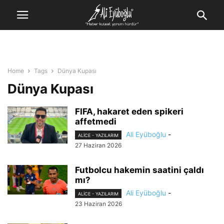
Home
Tags
Dünya Kupası
Dünya Kupası
FIFA, hakaret eden spikeri
affetmedi
Ali Eyüboğlu
-
ALİCE - YAZILARIM
27 Haziran 2026
Futbolcu hakemin saatini çaldı
mı?
Ali Eyüboğlu
-
ALİCE - YAZILARIM
23 Haziran 2026