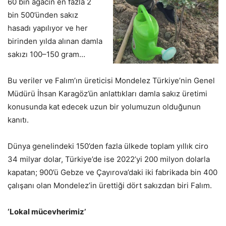
60 bin ağacın en fazla 2
bin 500’ünden sakız
hasadı yapılıyor ve her
birinden yılda alınan damla
sakızı 100–150 gram…
Bu veriler ve Falım’ın üreticisi Mondelez Türkiye’nin Genel
Müdürü İhsan Karagöz’ün anlattıkları damla sakız üretimi
konusunda kat edecek uzun bir yolumuzun olduğunun
kanıtı.
Dünya genelindeki 150’den fazla ülkede toplam yıllık ciro
34 milyar dolar, Türkiye’de ise 2022’yi 200 milyon dolarla
kapatan; 900’ü Gebze ve Çayırova’daki iki fabrikada bin 400
çalışanı olan Mondelez’in ürettiği dört sakızdan biri Falım.
‘Lokal mücevherimiz’