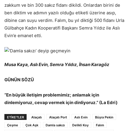
zakkum ve bin 300 sakız fidanı dikildi. Onlardan birini de
ben diktim ve adımın yazılı olduğu etiketi üzerine asıp,
dibine can suyu verdim. Falım, bu yıl diktiği 500 fidanı Urla
Gülbahçe Kadın Kooperatifi Başkanı Semra Yıldız ile Aslı
Evin’e emanet etti.
Musa Kaya, Aslı Evin, Semra Yıldız, İhsan Karagöz
GÜNÜN SÖZÜ
“En büyük iletişim problemimiz; anlamak için
dinlemiyoruz, cevap vermek için dinliyoruz.” (La Edri)
ETİKETLER
Alaçatı
Alaçatı Port
Aslı Evin
Büşra Pekin
Çeşme
Çok Aşk
Damla sakızı
Delikli Koy
Falım