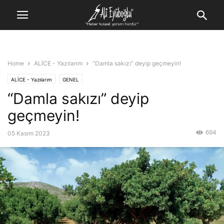
Home
ALİCE - Yazılarım
“Damla sakızı” deyip geçmeyin!
ALİCE - Yazılarım
GENEL
“Damla sakızı” deyip
geçmeyin!
694
05 Kasım 2023