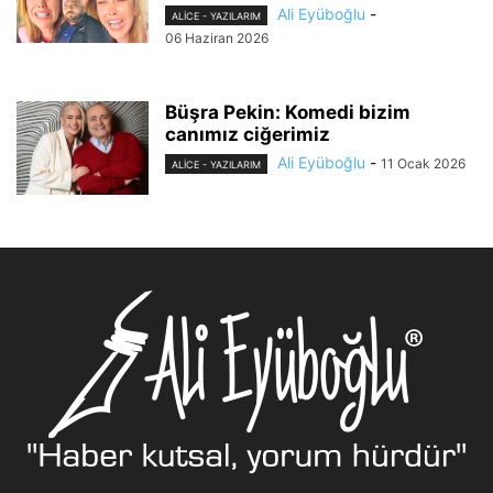
Ali Eyüboğlu
-
ALİCE - YAZILARIM
06 Haziran 2026
Büşra Pekin: Komedi bizim
canımız ciğerimiz
Ali Eyüboğlu
-
11 Ocak 2026
ALİCE - YAZILARIM