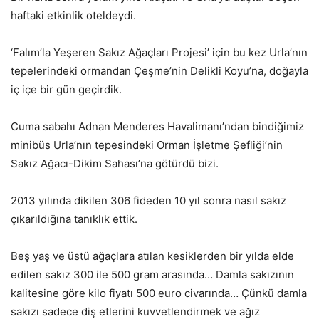
haftaki etkinlik oteldeydi.
‘Falım’la Yeşeren Sakız Ağaçları Projesi’ için bu kez Urla’nın
tepelerindeki ormandan Çeşme’nin Delikli Koyu’na, doğayla
iç içe bir gün geçirdik.
Cuma sabahı Adnan Menderes Havalimanı’ndan bindiğimiz
minibüs Urla’nın tepesindeki Orman İşletme Şefliği’nin
Sakız Ağacı-Dikim Sahası’na götürdü bizi.
2013 yılında dikilen 306 fideden 10 yıl sonra nasıl sakız
çıkarıldığına tanıklık ettik.
Beş yaş ve üstü ağaçlara atılan kesiklerden bir yılda elde
edilen sakız 300 ile 500 gram arasında… Damla sakızının
kalitesine göre kilo fiyatı 500 euro civarında… Çünkü damla
sakızı sadece diş etlerini kuvvetlendirmek ve ağız