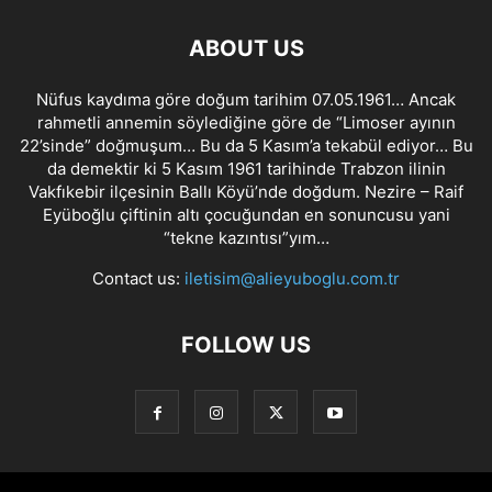
ABOUT US
Nüfus kaydıma göre doğum tarihim 07.05.1961… Ancak
rahmetli annemin söylediğine göre de “Limoser ayının
22’sinde” doğmuşum… Bu da 5 Kasım’a tekabül ediyor… Bu
da demektir ki 5 Kasım 1961 tarihinde Trabzon ilinin
Vakfıkebir ilçesinin Ballı Köyü’nde doğdum. Nezire – Raif
Eyüboğlu çiftinin altı çocuğundan en sonuncusu yani
“tekne kazıntısı”yım…
Contact us:
iletisim@alieyuboglu.com.tr
FOLLOW US