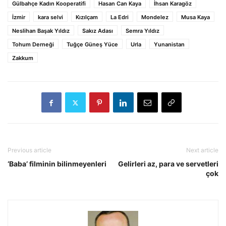
Gülbahçe Kadın Kooperatifi
Hasan Can Kaya
İhsan Karagöz
İzmir
kara selvi
Kızılçam
La Edri
Mondelez
Musa Kaya
Neslihan Başak Yıldız
Sakız Adası
Semra Yıldız
Tohum Derneği
Tuğçe Güneş Yüce
Urla
Yunanistan
Zakkum
Previous article
Next article
‘Baba’ filminin bilinmeyenleri
Gelirleri az, para ve servetleri
çok