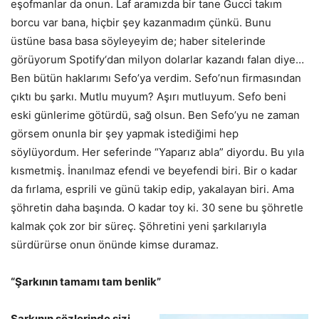
eşofmanlar da onun. Laf aramızda bir tane Gucci takım
borcu var bana, hiçbir şey kazanmadım çünkü. Bunu
üstüne basa basa söyleyeyim de; haber sitelerinde
görüyorum Spotify‘dan milyon dolarlar kazandı falan diye…
Ben bütün haklarımı Sefo’ya verdim. Sefo’nun firmasından
çıktı bu şarkı. Mutlu muyum? Aşırı mutluyum. Sefo beni
eski günlerime götürdü, sağ olsun. Ben Sefo’yu ne zaman
görsem onunla bir şey yapmak istediğimi hep
söylüyordum. Her seferinde “Yaparız abla” diyordu. Bu yıla
kısmetmiş. İnanılmaz efendi ve beyefendi biri. Bir o kadar
da fırlama, esprili ve günü takip edip, yakalayan biri. Ama
şöhretin daha başında. O kadar toy ki. 30 sene bu şöhretle
kalmak çok zor bir süreç. Şöhretini yeni şarkılarıyla
sürdürürse onun önünde kimse duramaz.
“Şarkının tamamı tam benlik”
Şarkının sözlerinde sizi