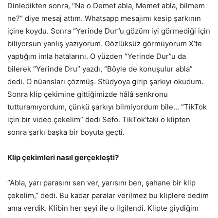
Dinledikten sonra, “Ne o Demet abla, Memet abla, bilmem
ne?” diye mesaj attım. Whatsapp mesajımı kesip şarkının
içine koydu. Sonra “Yerinde Dur”u gözüm iyi görmediği için
biliyorsun yanlış yazıyorum. Gözlüksüz görmüyorum X’te
yaptığım imla hatalarını. O yüzden “Yerinde Dur”u da
bilerek “Yerinde Dru” yazdı, “Böyle de konuşulur abla”
dedi. O nüansları çözmüş. Stüdyoya girip şarkıyı okudum.
Sonra klip çekimine gittiğimizde hâlâ senkronu
tutturamıyordum, çünkü şarkıyı bilmiyordum bile… “TikTok
için bir video çekelim” dedi Sefo. TikTok’taki o klipten
sonra şarkı başka bir boyuta geçti.
Klip çekimleri nasıl gerçekleşti?
“Abla, yarı parasını sen ver, yarısını ben, şahane bir klip
çekelim,” dedi. Bu kadar paralar verilmez bu kliplere dedim
ama verdik. Klibin her şeyi ile o ilgilendi. Klipte giydiğim