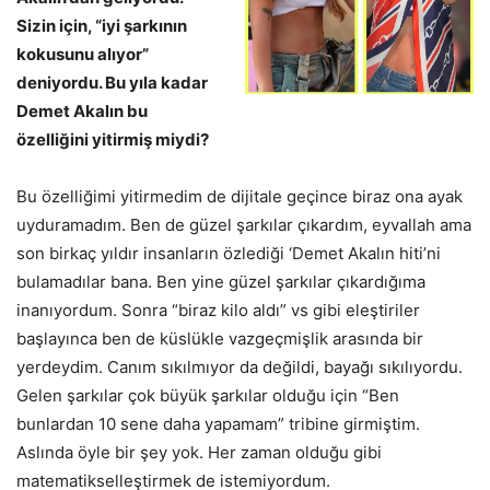
Sizin için, “iyi şarkının
kokusunu alıyor”
deniyordu. Bu yıla kadar
Demet Akalın bu
özelliğini yitirmiş miydi?
Bu özelliğimi yitirmedim de dijitale geçince biraz ona ayak
uyduramadım. Ben de güzel şarkılar çıkardım, eyvallah ama
son birkaç yıldır insanların özlediği ‘Demet Akalın hiti’ni
bulamadılar bana. Ben yine güzel şarkılar çıkardığıma
inanıyordum. Sonra “biraz kilo aldı” vs gibi eleştiriler
başlayınca ben de küslükle vazgeçmişlik arasında bir
yerdeydim. Canım sıkılmıyor da değildi, bayağı sıkılıyordu.
Gelen şarkılar çok büyük şarkılar olduğu için “Ben
bunlardan 10 sene daha yapamam” tribine girmiştim.
Aslında öyle bir şey yok. Her zaman olduğu gibi
matematikselleştirmek de istemiyordum.