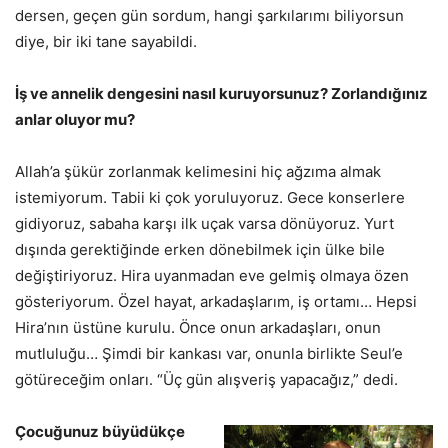
dersen, geçen gün sordum, hangi şarkılarımı biliyorsun
diye, bir iki tane sayabildi.
İş ve annelik dengesini nasıl kuruyorsunuz? Zorlandığınız
anlar oluyor mu?
Allah’a şükür zorlanmak kelimesini hiç ağzıma almak
istemiyorum. Tabii ki çok yoruluyoruz. Gece konserlere
gidiyoruz, sabaha karşı ilk uçak varsa dönüyoruz. Yurt
dışında gerektiğinde erken dönebilmek için ülke bile
değiştiriyoruz. Hira uyanmadan eve gelmiş olmaya özen
gösteriyorum. Özel hayat, arkadaşlarım, iş ortamı… Hepsi
Hira’nın üstüne kurulu. Önce onun arkadaşları, onun
mutluluğu… Şimdi bir kankası var, onunla birlikte Seul’e
götüreceğim onları. “Üç gün alışveriş yapacağız,” dedi.
Çocuğunuz büyüdükçe