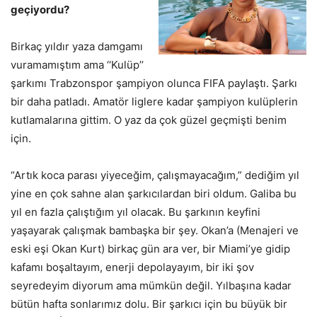
geçiyordu?
Birkaç yıldır yaza damgamı
vuramamıştım ama ‘‘Kulüp’’
şarkımı Trabzonspor şampiyon olunca FIFA paylaştı. Şarkı
bir daha patladı. Amatör liglere kadar şampiyon kulüplerin
kutlamalarına gittim. O yaz da çok güzel geçmişti benim
için.
“Artık koca parası yiyeceğim, çalışmayacağım,” dediğim yıl
yine en çok sahne alan şarkıcılardan biri oldum. Galiba bu
yıl en fazla çalıştığım yıl olacak. Bu şarkının keyfini
yaşayarak çalışmak bambaşka bir şey. Okan’a (Menajeri ve
eski eşi Okan Kurt) birkaç gün ara ver, bir Miami’ye gidip
kafamı boşaltayım, enerji depolayayım, bir iki şov
seyredeyim diyorum ama mümkün değil. Yılbaşına kadar
bütün hafta sonlarımız dolu. Bir şarkıcı için bu büyük bir