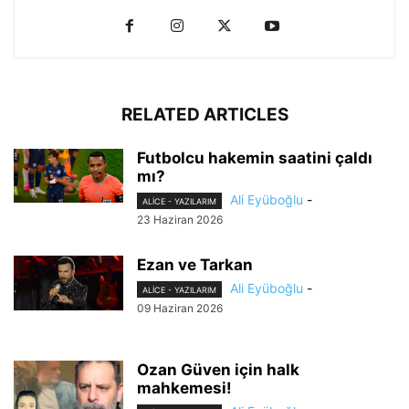
RELATED ARTICLES
Futbolcu hakemin saatini çaldı
mı?
Ali Eyüboğlu
-
ALİCE - YAZILARIM
23 Haziran 2026
Ezan ve Tarkan
Ali Eyüboğlu
-
ALİCE - YAZILARIM
09 Haziran 2026
Ozan Güven için halk
mahkemesi!