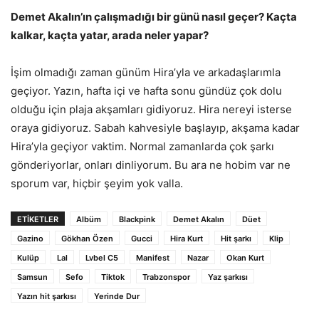
Demet Akalın’ın çalışmadığı bir günü nasıl geçer? Kaçta
kalkar, kaçta yatar, arada neler yapar?
İşim olmadığı zaman günüm Hira’yla ve arkadaşlarımla
geçiyor. Yazın, hafta içi ve hafta sonu gündüz çok dolu
olduğu için plaja akşamları gidiyoruz. Hira nereyi isterse
oraya gidiyoruz. Sabah kahvesiyle başlayıp, akşama kadar
Hira’yla geçiyor vaktim. Normal zamanlarda çok şarkı
gönderiyorlar, onları dinliyorum. Bu ara ne hobim var ne
sporum var, hiçbir şeyim yok valla.
ETİKETLER
Albüm
Blackpink
Demet Akalın
Düet
Gazino
Gökhan Özen
Gucci
Hira Kurt
Hit şarkı
Klip
Kulüp
Lal
Lvbel C5
Manifest
Nazar
Okan Kurt
Samsun
Sefo
Tiktok
Trabzonspor
Yaz şarkısı
Yazın hit şarkısı
Yerinde Dur