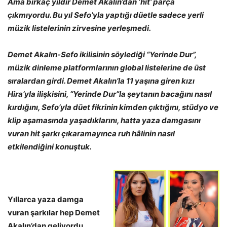
Ama birkaç yıldır Demet Akalın’dan ‘hit’ parça
çıkmıyordu. Bu yıl Sefo’yla yaptığı düetle sadece yerli
müzik listelerinin zirvesine yerleşmedi.
Demet Akalın-Sefo ikilisinin söylediği “Yerinde Dur”,
müzik dinleme platformlarının global listelerine de üst
sıralardan girdi. Demet Akalın’la 11 yaşına giren kızı
Hira’yla ilişkisini, “Yerinde Dur”la şeytanın bacağını nasıl
kırdığını, Sefo’yla düet fikrinin kimden çıktığını, stüdyo ve
klip aşamasında yaşadıklarını, hatta yaza damgasını
vuran hit şarkı çıkaramayınca ruh hâlinin nasıl
etkilendiğini konuştuk.
Yıllarca yaza damga
vuran şarkılar hep Demet
Akalın’dan geliyordu.