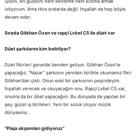
iyisini, en güzelini hem kendime hem kızıma almak
istiyorum. Ama Hira oralarda değil. İnşallah da hep böyle
devam eder.
Sırada Gökhan Özen ve rapçi Lvbel C5 ile düet var
Düet şarkılarını kim belirliyor?
Düet fikirleri genelde benden geliyor. Gökhan Özen’le
yapacağız. “Nazar” şarkısını yeniden birlikte okumamız fikri
Gökhan’dan çıktı. Onun eski bir şarkısının peşindeyim.
İnşallah verecek ve okuyacağım onu. Rapçi Lvbel C5 var,
onunla da bir düet yapacağım. Bu dünyada da yapılan bir
şey, güzel iş birlikleri. Yeni bir soluk oluyor müzik
dünyasına…
“Plaja akşamları gidiyoruz”