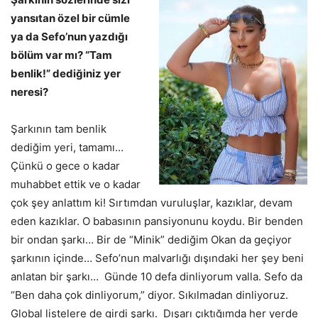
yansıtan özel bir cümle
ya da Sefo’nun yazdığı
bölüm var mı? “Tam
benlik!” dediğiniz yer
neresi?
Şarkının tam benlik
dediğim yeri, tamamı…
Çünkü o gece o kadar
muhabbet ettik ve o kadar
çok şey anlattım ki! Sırtımdan vuruluşlar, kazıklar, devam
eden kazıklar. O babasının pansiyonunu koydu. Bir benden
bir ondan şarkı… Bir de “Minik” dediğim Okan da geçiyor
şarkının içinde… Sefo’nun malvarlığı dışındaki her şey beni
anlatan bir şarkı… Günde 10 defa dinliyorum valla. Sefo da
“Ben daha çok dinliyorum,” diyor. Sıkılmadan dinliyoruz.
Global listelere de girdi şarkı. Dışarı çıktığımda her yerde