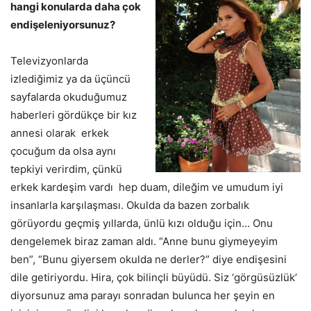
hangi konularda daha çok
endişeleniyorsunuz?
Televizyonlarda
izlediğimiz ya da üçüncü
sayfalarda okuduğumuz
haberleri gördükçe bir kız
annesi olarak erkek
çocuğum da olsa aynı
tepkiyi verirdim, çünkü
erkek kardeşim vardı hep duam, dileğim ve umudum iyi
insanlarla karşılaşması. Okulda da bazen zorbalık
görüyordu geçmiş yıllarda, ünlü kızı olduğu için… Onu
dengelemek biraz zaman aldı. “Anne bunu giymeyeyim
ben”, “Bunu giyersem okulda ne derler?” diye endişesini
dile getiriyordu. Hira, çok bilinçli büyüdü. Siz ‘görgüsüzlük’
diyorsunuz ama parayı sonradan bulunca her şeyin en