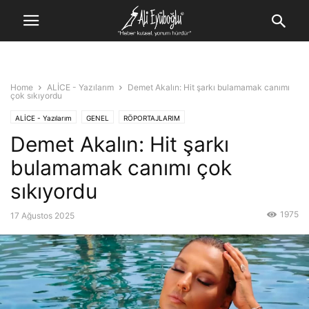
Home
ALİCE - Yazılarım
Demet Akalın: Hit şarkı bulamamak canımı
çok sıkıyordu
ALİCE - Yazılarım
GENEL
RÖPORTAJLARIM
Demet Akalın: Hit şarkı
bulamamak canımı çok
sıkıyordu
1975
17 Ağustos 2025