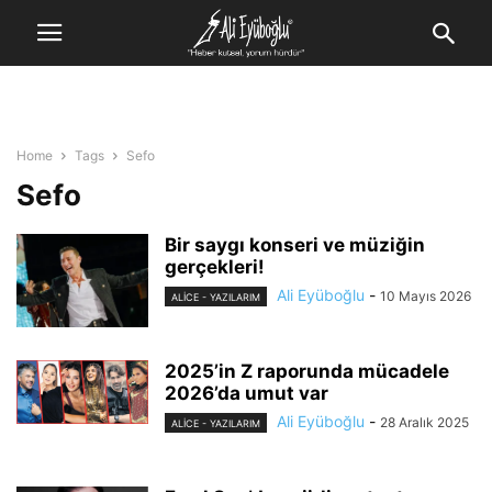
Home
Tags
Sefo
Sefo
Bir saygı konseri ve müziğin
gerçekleri!
Ali Eyüboğlu
-
10 Mayıs 2026
ALİCE - YAZILARIM
2025’in Z raporunda mücadele
2026’da umut var
Ali Eyüboğlu
-
28 Aralık 2025
ALİCE - YAZILARIM