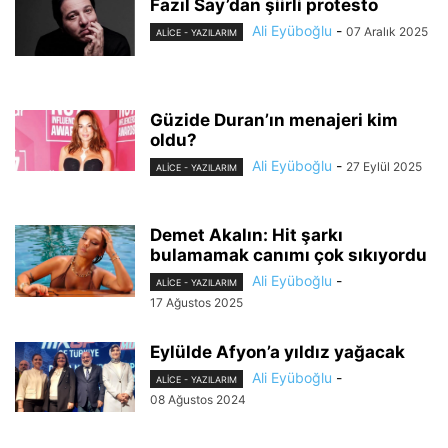
Fazıl Say’dan şiirli protesto
Ali Eyüboğlu
-
07 Aralık 2025
ALİCE - YAZILARIM
Güzide Duran’ın menajeri kim
oldu?
Ali Eyüboğlu
-
27 Eylül 2025
ALİCE - YAZILARIM
Demet Akalın: Hit şarkı
bulamamak canımı çok sıkıyordu
Ali Eyüboğlu
-
ALİCE - YAZILARIM
17 Ağustos 2025
Eylülde Afyon’a yıldız yağacak
Ali Eyüboğlu
-
ALİCE - YAZILARIM
08 Ağustos 2024