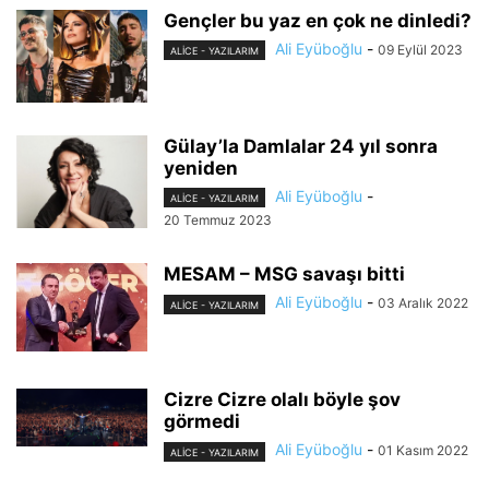
Gençler bu yaz en çok ne dinledi?
Ali Eyüboğlu
-
09 Eylül 2023
ALİCE - YAZILARIM
Gülay’la Damlalar 24 yıl sonra
yeniden
Ali Eyüboğlu
-
ALİCE - YAZILARIM
20 Temmuz 2023
MESAM – MSG savaşı bitti
Ali Eyüboğlu
-
03 Aralık 2022
ALİCE - YAZILARIM
Cizre Cizre olalı böyle şov
görmedi
Ali Eyüboğlu
-
01 Kasım 2022
ALİCE - YAZILARIM