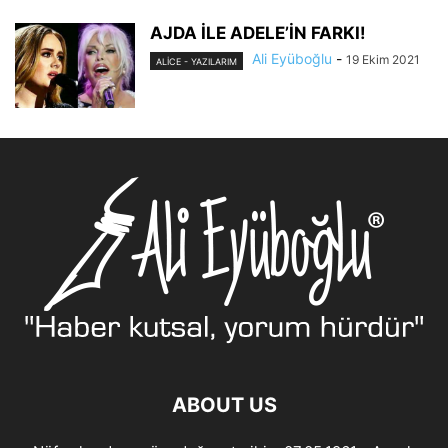
AJDA İLE ADELE’İN FARKI!
Ali Eyüboğlu
-
19 Ekim 2021
ALİCE - YAZILARIM
ABOUT US